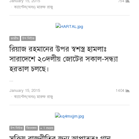
January 15, 2015
754
Author
ক্যাপ্টেন(অবঃ) মারুফ রাজু
জাতীয়
টপ নিউজ
রিয়াজ রহমানের উপর স্বশস্ত্র হামলাঃ
সারাদেশে ২০দলীয় জোটের সকাল-সন্ধ্যা
হরতাল চলছে।
…
January 15, 2015
1404
Author
ক্যাপ্টেন(অবঃ) মারুফ রাজু
টপ নিউজ
বিনোদন
+ 1 more
সক্রিয় রাজনীতির জন্য আপাততঃ গান