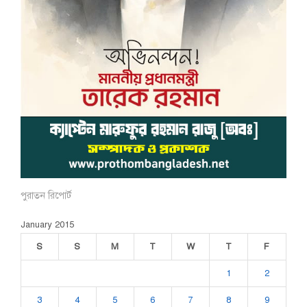
পুরাতন রিপোর্ট
January 2015
S
S
M
T
W
T
F
1
2
3
4
5
6
7
8
9