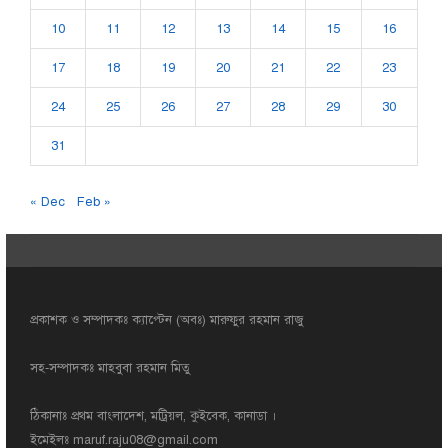
10
11
12
13
14
15
16
17
18
19
20
21
22
23
24
25
26
27
28
29
30
31
« Dec
Feb »
প্রকাশক ও সম্পাদকঃ ক্যাপ্টেন (অবঃ) মারুফুর রহমান রাজু
সহ-সম্পাদকঃ মাহবুবা রহমান মিতু
ঠিকানাঃ প্রথম বাংলাদেশ, মট্রিয়ল, কুইবেক, কানাডা ।
ইমেইলঃ
maruf.raju08@gmail.com