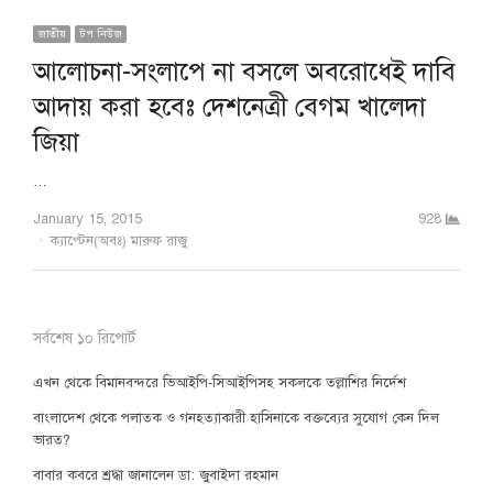
জাতীয়
টপ নিউজ
আলোচনা-সংলাপে না বসলে অবরোধেই দাবি
আদায় করা হবেঃ দেশনেত্রী বেগম খালেদা
জিয়া
…
January 15, 2015
928
Author
ক্যাপ্টেন(অবঃ) মারুফ রাজু
সর্বশেষ ১০ রিপোর্ট
এখন থেকে বিমানবন্দরে ভিআইপি-সিআইপিসহ সকলকে তল্লাশির নির্দেশ
বাংলাদেশ থেকে পলাতক ও গনহত্যাকারী হাসিনাকে বক্তব্যের সুযোগ কেন দিল
ভারত?
বাবার কবরে শ্রদ্ধা জানালেন ডা: জুবাইদা রহমান