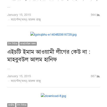
…
January 15, 2015
944
Author
ক্যাপ্টেন(অবঃ) মারুফ রাজু
টপ নিউজ
রাজনৈতিক অঙ্গন
এইচটি ইমাম আওয়ামী লীগের কেউ না :
মাহবুবউল আলম হানিফ
…
January 15, 2015
667
Author
ক্যাপ্টেন(অবঃ) মারুফ রাজু
জাতীয়
টপ নিউজ