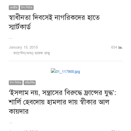
জাতীয়
টপ নিউজ
স্বাধীনতা দিবসেই নাগরিকদের হাতে
স্মার্টকার্ড
…
January 15, 2015
634
Author
ক্যাপ্টেন(অবঃ) মারুফ রাজু
টপ নিউজ
বহিঃর্বিশ্ব
‘ইসলাম নয়, সন্ত্রাসের বিরুদ্ধে ফ্রান্সের যুদ্ধ’:
শার্লি হেবদোয় হামলার দায় স্বীকার আল
কায়দার
…