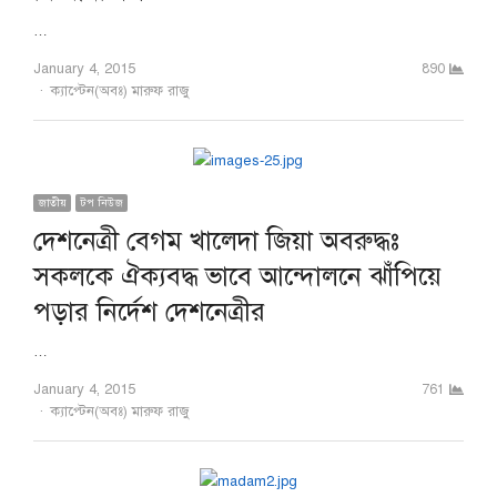
…
January 4, 2015
890
Author
ক্যাপ্টেন(অবঃ) মারুফ রাজু
জাতীয়
টপ নিউজ
দেশনেত্রী বেগম খালেদা জিয়া অবরুদ্ধঃ
সকলকে ঐক্যবদ্ধ ভাবে আন্দোলনে ঝাঁপিয়ে
পড়ার নির্দেশ দেশনেত্রীর
…
January 4, 2015
761
Author
ক্যাপ্টেন(অবঃ) মারুফ রাজু