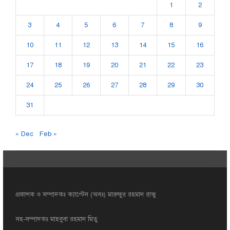
1
2
3
4
5
6
7
8
9
10
11
12
13
14
15
16
17
18
19
20
21
22
23
24
25
26
27
28
29
30
31
« Dec
Feb »
প্রকাশক ও সম্পাদকঃ ক্যাপ্টেন (অবঃ) মারুফুর রহমান রাজু
সহ-সম্পাদকঃ মাহবুবা রহমান মিতু