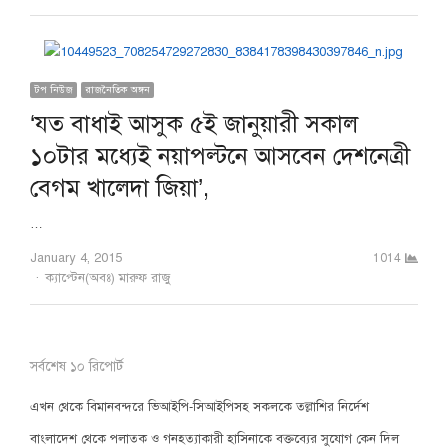
টপ নিউজ
রাজনৈতিক অঙ্গন
‘যত বাধাই আসুক ৫ই জানুয়ারী সকাল
১০টার মধ্যেই নয়াপল্টনে আসবেন দেশনেত্রী
বেগম খালেদা জিয়া’,
…
January 4, 2015
1014
Author
ক্যাপ্টেন(অবঃ) মারুফ রাজু
সর্বশেষ ১০ রিপোর্ট
এখন থেকে বিমানবন্দরে ভিআইপি-সিআইপিসহ সকলকে তল্লাশির নির্দেশ
বাংলাদেশ থেকে পলাতক ও গনহত্যাকারী হাসিনাকে বক্তব্যের সুযোগ কেন দিল