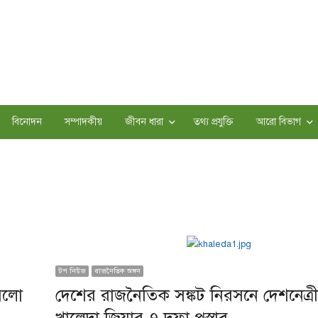
বিনোদন
সম্পাদকীয়
জীবন ধারা
তথ্য প্রযুক্তি
আরো বিভাগ
টপ নিউজ
রাজনৈতিক অঙ্গন
করলো
দেশের রাজনৈতিক সঙ্কট নিরসনে দেশনেত্র