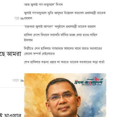
আজ জুলাই গণ-অভ্যুত্থান’ দিবস
জুলাই গণঅভ্যুত্থান স্মৃতি জাদুঘর উদ্বোধন করলেন প্রধানমন্ত্রী তারেক
রহমান
725
‘রক্তঝরা জুলাই জাগরণ’ অনুষ্ঠানে প্রধানমন্ত্রী তারেক রহমান
হাসিনা দেশে ফিরলে সরাসরি ফাঁসির মঞ্চে নেয়া হবেঃ নাহিদ
ইসলাম
দিল্লীতে শেখ হাসিনার গণমাধ্যম ভাষনের সাথে ভারত সরকারের
কাছে আমরা
কোনো সম্পর্ক নেইঃভারত
শেখ হাসিনার বক্তব্য প্রচার না করতে তারেক সরকারের কড়া বার্তা
1021
 চাওয়ার