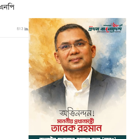
িএনপি
813