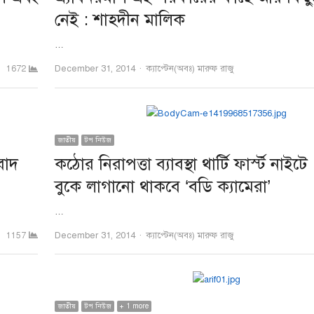
নেই : শাহদীন মালিক
…
Author
December 31, 2014
ক্যাপ্টেন(অবঃ) মারুফ রাজু
1672
জাতীয়
টপ নিউজ
বাদ
কঠোর নিরাপত্তা ব্যাবস্থা থার্টি ফার্স্ট নাইট
বুকে লাগানো থাকবে ‘বডি ক্যামেরা’
…
Author
December 31, 2014
ক্যাপ্টেন(অবঃ) মারুফ রাজু
1157
জাতীয়
টপ নিউজ
+ 1 more