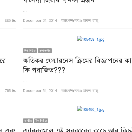
খালেদা জিয়ার ৭ দফা প্রস্তাব
…
Author
December 31, 2014
ক্যাপ্টেন(অবঃ) মারুফ রাজু
885
টপ নিউজ
সম্পাদকীয়
রে
ক্ষতিকর ফেয়ারনেস ক্রিমের বিজ্ঞাপনের 
কি পরাজিত???
…
Author
December 31, 2014
ক্যাপ্টেন(অবঃ) মারুফ রাজু
795
জাতীয়
টপ নিউজ
েল এবং
এ্যাবনরমাল এই সরকারের কাছে আর কিছুই