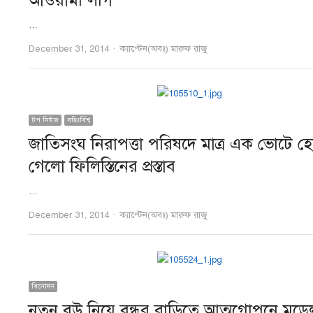
আওয়ামী লীগ
…
Author
December 31, 2014
ক্যাপ্টেন(অবঃ) মারুফ রাজু
টপ নিউজ
বহিঃর্বিশ্ব
জাতিসংঘ নিরাপত্তা পরিষদে মাত্র এক ভোটে হে
গেলো ফিলিস্তিনের প্রস্তাব
…
Author
December 31, 2014
ক্যাপ্টেন(অবঃ) মারুফ রাজু
বিনোদন
নতুন বউ নিয়ে বন্ধুর বাড়িতে আত্মগোপনে মড