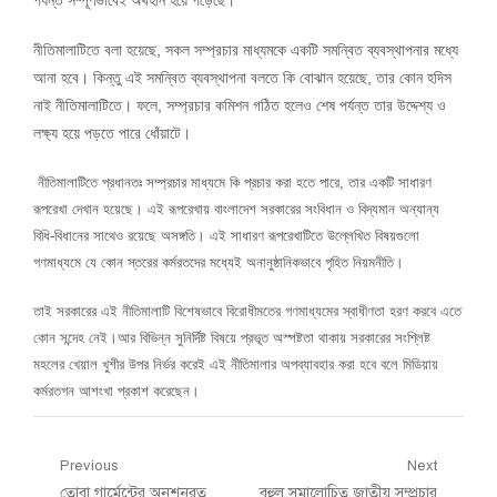
পর্যন্ত সম্পূর্ণভাবেই অর্থহীন হয়ে পড়েছে।
নীতিমালাটিতে বলা হয়েছে, সকল সম্প্রচার মাধ্যমকে একটি সমন্বিত ব্যবস্থাপনার মধ্যে
আনা হবে। কিন্তু এই সমন্বিত ব্যবস্থাপনা বলতে কি বোঝান হয়েছে, তার কোন হদিস
নাই নীতিমালাটিতে। ফলে, সম্প্রচার কমিশন গঠিত হলেও শেষ পর্যন্ত তার উদ্দেশ্য ও
লক্ষ্য হয়ে পড়তে পারে ধোঁয়াটে।
নীতিমালাটিতে প্রধানতঃ সম্প্রচার মাধ্যমে কি প্রচার করা হতে পারে, তার একটি সাধারণ
রূপরেখা দেখান হয়েছে। এই রূপরেখায় বাংলাদেশ সরকারের সংবিধান ও বিদ্যমান অন্যান্য
বিধি-বিধানের সাথেও রয়েছে অসঙ্গতি। এই সাধারণ রূপরেখাটিতে উল্লেখিত বিষয়গুলো
গণমাধ্যমে যে কোন স্তরের কর্মরতদের মধ্যেই অনানুষ্ঠানিকভাবে গৃহিত নিয়মনীতি।
তাই সরকারের এই নীতিমালাটি বিশেষভাবে বিরোধীমতের গণমাধ্যমের স্বাধীণতা হরণ করবে এতে
কোন সন্দেহ নেই।আর বিভিন্ন সুনির্দিষ্ট বিষয়ে প্রভূত অস্পষ্টতা থাকায় সরকারের সংশ্লিষ্ট
মহলের খেয়াল খুশীর উপর নির্ভর করেই এই নীতিমালার অপব্যাবহার করা হবে বলে মিডিয়ায়
কর্মরতগন আশংখা প্রকাশ করেছেন।
Post
Previous
Next
Previous
Next
তোবা গার্মেন্টের অনশনরত
বহুল সমালোচিত জাতীয় সম্প্রচার