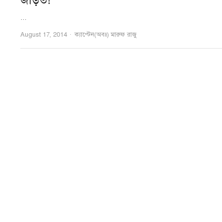
জড়িত!
…
Author
August 17, 2014
ক্যাপ্টেন(অবঃ) মারুফ রাজু