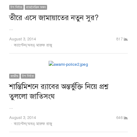
টপ নিউজ
রাজনৈতিক অঙ্গন
তীরে এসে জামায়াতের নতুন সুর?
…
August 3, 2014
817
Author
ক্যাপ্টেন(অবঃ) মারুফ রাজু
জাতীয়
টপ নিউজ
শান্তিমিশনে র‌্যাবের অন্তর্ভুক্তি নিয়ে প্রশ্ন
তুললো জাতিসংঘ
…
August 3, 2014
646
Author
ক্যাপ্টেন(অবঃ) মারুফ রাজু