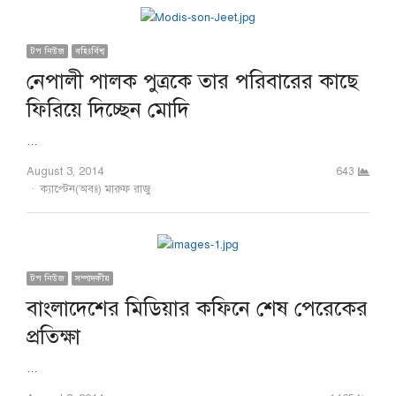
টপ নিউজ
বহিঃর্বিশ্ব
নেপালী পালক পুত্রকে তার পরিবারের কাছে
ফিরিয়ে দিচ্ছেন মোদি
…
August 3, 2014
643
Author
ক্যাপ্টেন(অবঃ) মারুফ রাজু
টপ নিউজ
সম্পাদকীয়
বাংলাদেশের মিডিয়ার কফিনে শেষ পেরেকের
প্রতিক্ষা
…