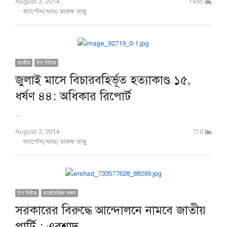
August 3, 2014
1465
Author
ক্যাপ্টেন(অবঃ) মারুফ রাজু
জাতীয়
টপ নিউজ
জুলাই মাসে বিচারবহির্ভূত হত্যাকাণ্ড ১৫,
ধর্ষণ ৪৪: অধিকার রিপোর্ট
…
August 3, 2014
710
Author
ক্যাপ্টেন(অবঃ) মারুফ রাজু
টপ নিউজ
রাজনৈতিক অঙ্গন
সরকারের বিরুদ্ধে আন্দোলনে নামবে জাতীয়
পার্টি : এরশাদ