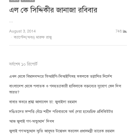
এল কে সিদ্দিকীর জানাজা রবিবার
…
August 3, 2014
748
Author
ক্যাপ্টেন(অবঃ) মারুফ রাজু
সর্বশেষ ১০ রিপোর্ট
এখন থেকে বিমানবন্দরে ভিআইপি-সিআইপিসহ সকলকে তল্লাশির নির্দেশ
বাংলাদেশ থেকে পলাতক ও গনহত্যাকারী হাসিনাকে বক্তব্যের সুযোগ কেন দিল
ভারত?
বাবার কবরে শ্রদ্ধা জানালেন ডা: জুবাইদা রহমান
দণ্ডিতদের সম্পত্তি বেঁচে শহীদ পরিবারকে অর্থ দেয়া হবেঃচিফ প্রসিকিউটর
আজ জুলাই গণ-অভ্যুত্থান’ দিবস
জুলাই গণঅভ্যুত্থান স্মৃতি জাদুঘর উদ্বোধন করলেন প্রধানমন্ত্রী তারেক রহমান