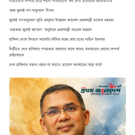
দণ্ডিতদের সম্পত্তি বেঁচে শহীদ পরিবারকে অর্থ দেয়া হবেঃচিফ প্রসিকিউটর
আজ জুলাই গণ-অভ্যুত্থান’ দিবস
জুলাই গণঅভ্যুত্থান স্মৃতি জাদুঘর উদ্বোধন করলেন প্রধানমন্ত্রী তারেক রহমান
‘রক্তঝরা জুলাই জাগরণ’ অনুষ্ঠানে প্রধানমন্ত্রী তারেক রহমান
হাসিনা দেশে ফিরলে সরাসরি ফাঁসির মঞ্চে নেয়া হবেঃ নাহিদ ইসলাম
দিল্লীতে শেখ হাসিনার গণমাধ্যম ভাষনের সাথে ভারত সরকারের কোনো সম্পর্ক
নেইঃভারত
শেখ হাসিনার বক্তব্য প্রচার না করতে তারেক সরকারের কড়া বার্তা