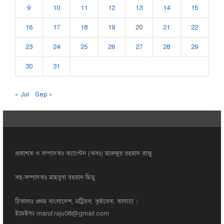
9
10
11
12
13
14
15
16
17
18
19
20
21
22
23
24
25
26
27
28
29
30
31
« Jul
Sep »
প্রকাশক ও সম্পাদকঃ ক্যাপ্টেন (অবঃ) মারুফুর রহমান রাজু
সহ-সম্পাদকঃ মাহবুবা রহমান মিতু
ঠিকানাঃ প্রথম বাংলাদেশ, মট্রিয়ল, কুইবেক, কানাডা ।
ইমেইলঃ
maruf.raju08@gmail.com