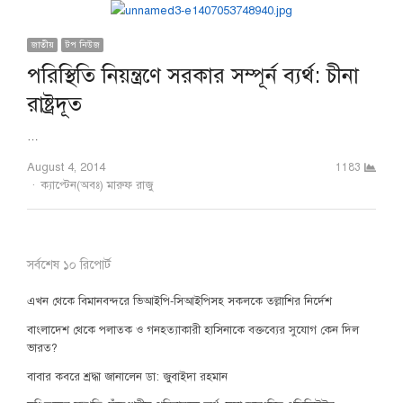
জাতীয়
টপ নিউজ
পরিস্থিতি নিয়ন্ত্রণে সরকার সম্পূর্ন ব্যর্থ: চীনা
রাষ্ট্রদূত
…
August 4, 2014
1183
Author
ক্যাপ্টেন(অবঃ) মারুফ রাজু
সর্বশেষ ১০ রিপোর্ট
এখন থেকে বিমানবন্দরে ভিআইপি-সিআইপিসহ সকলকে তল্লাশির নির্দেশ
বাংলাদেশ থেকে পলাতক ও গনহত্যাকারী হাসিনাকে বক্তব্যের সুযোগ কেন দিল
ভারত?
বাবার কবরে শ্রদ্ধা জানালেন ডা: জুবাইদা রহমান