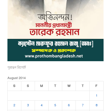
পুরাতন রিপোর্ট
August 2014
S
S
M
T
W
T
F
1
2
3
4
5
6
7
8