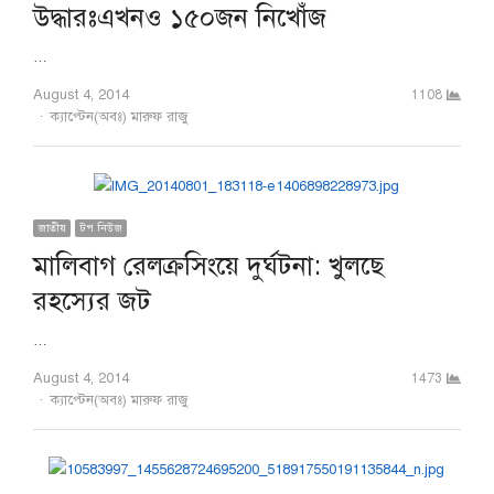
উদ্ধারঃএখনও ১৫০জন নিখোঁজ
…
August 4, 2014
1108
Author
ক্যাপ্টেন(অবঃ) মারুফ রাজু
জাতীয়
টপ নিউজ
মালিবাগ রেলক্রসিংয়ে দুর্ঘটনা: খুলছে
রহস্যের জট
…
August 4, 2014
1473
Author
ক্যাপ্টেন(অবঃ) মারুফ রাজু