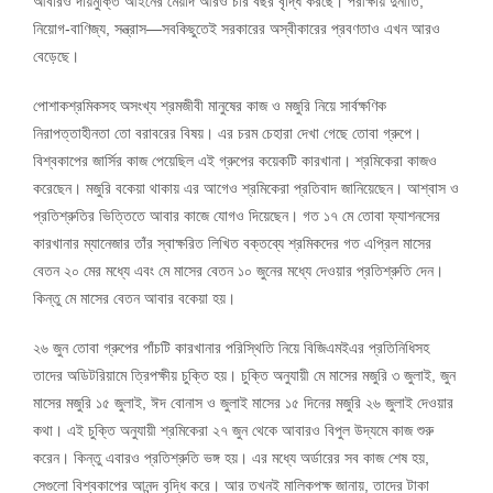
আবারও দায়মুক্তি আইনের মেয়াদ আরও চার বছর বৃদ্ধি করছে। পরীক্ষায় দুর্নীতি,
নিয়োগ-বাণিজ্য, সন্ত্রাস—সবকিছুতেই সরকারের অস্বীকারের প্রবণতাও এখন আরও
বেড়েছে।
পোশাকশ্রমিকসহ অসংখ্য শ্রমজীবী মানুষের কাজ ও মজুরি নিয়ে সার্বক্ষণিক
নিরাপত্তাহীনতা তো বরাবরের বিষয়। এর চরম চেহারা দেখা গেছে তোবা গ্রুপে।
বিশ্বকাপের জার্সির কাজ পেয়েছিল এই গ্রুপের কয়েকটি কারখানা। শ্রমিকেরা কাজও
করেছেন। মজুরি বকেয়া থাকায় এর আগেও শ্রমিকেরা প্রতিবাদ জানিয়েছেন। আশ্বাস ও
প্রতিশ্রুতির ভিত্তিতে আবার কাজে যোগও দিয়েছেন। গত ১৭ মে তোবা ফ্যাশনসের
কারখানার ম্যানেজার তাঁর স্বাক্ষরিত লিখিত বক্তব্যে শ্রমিকদের গত এপ্রিল মাসের
বেতন ২০ মের মধ্যে এবং মে মাসের বেতন ১০ জুনের মধ্যে দেওয়ার প্রতিশ্রুতি দেন।
কিন্তু মে মাসের বেতন আবার বকেয়া হয়।
২৬ জুন তোবা গ্রুপের পাঁচটি কারখানার পরিস্থিতি নিয়ে বিজিএমইএর প্রতিনিধিসহ
তাদের অডিটরিয়ামে ত্রিপক্ষীয় চুক্তি হয়। চুক্তি অনুযায়ী মে মাসের মজুরি ৩ জুলাই, জুন
মাসের মজুরি ১৫ জুলাই, ঈদ বোনাস ও জুলাই মাসের ১৫ দিনের মজুরি ২৬ জুলাই দেওয়ার
কথা। এই চুক্তি অনুযায়ী শ্রমিকেরা ২৭ জুন থেকে আবারও বিপুল উদ্যমে কাজ শুরু
করেন। কিন্তু এবারও প্রতিশ্রুতি ভঙ্গ হয়। এর মধ্যে অর্ডারের সব কাজ শেষ হয়,
সেগুলো বিশ্বকাপের আনন্দ বৃদ্ধি করে। আর তখনই মালিকপক্ষ জানায়, তাদের টাকা