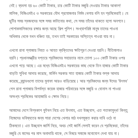
নেই। ব্যবসা হয় ৬০ কোটি টাকার, চার কোটি টাকার মজুরি দেওয়ার টাকার আকাল!
মালিক, বিজিএমইএ ও সরকারের যৌথ প্রযোজনার নির্মম খেলায় বলি হন শ্রমিকেরাই। যে
ছুটির সময় স্বজনদের সঙ্গে সময় কাটানোর কথা, সে সময় তাঁদের থাকতে হলো অনশনে।
পোশাকমালিকদের রক্ষার জন্য আছে শিল্প পুলিশ। সংখ্যাগরিষ্ঠ মানুষ তাদের পাওনা
অধিকার থেকে যখন বঞ্চিত হয়, তখন তাই সরকারের অস্তিত্ব পাওয়া যায় না।
এখনো রানা প্লাজায় নিহত ও আহত ব্যক্তিদের ক্ষতিপূরণ দেওয়া হয়নি। নীতিমালাও
হয়নি। প্রধানমন্ত্রীর দপ্তরে শ্রমিকদের সহায়তার নামে তোলা ১০০ কোটি টাকার ওপর
এখনো পড়ে আছে। এর মধ্যে বিজিএমইএ সরকারের কাছ থেকে তিন হাজার কোটি টাকার
বাড়তি সুবিধা আদায় করেছে, মার্কিন সরকার সাত হাজার কোটি টাকার শুল্ক আদায়
করেছে, ব্র্যান্ডগুলো তাদের মুনাফা আরও বাড়িয়েছে। আর শ্রমিকদের জন্য ঈদের ‘উৎসব’
গেল রানা প্লাজায় বিপর্যস্ত কয়েক হাজার পরিবারের সঙ্গে মজুরি ও বোনাস না পাওয়া
অসংখ্য শ্রমিকের আহাজারি ও ক্ষোভ নিয়ে।
আমাদের দেশে বিশ্বকাপ ফুটবল নিয়ে এত উৎসাহ, এত উচ্ছ্বাস, এত পতাকাযুদ্ধ! কিন্তু
নিজেদের ভবিষ্যতের জন্য সারা দেশের খেলার মাঠ দখলমুক্ত করার দাবি ওঠে না
ঠিকমতো। এত উচ্ছ্বাস জার্সি নিয়ে, অথচ সেই জার্সি সেলাই করেন যে শ্রমিকেরা, তাঁদের
মজুরি যে মাসের পর মাস অনাদায়ি থাকে, সে বিষয়ে সমাজে মনোযোগ দেখা যায় না।