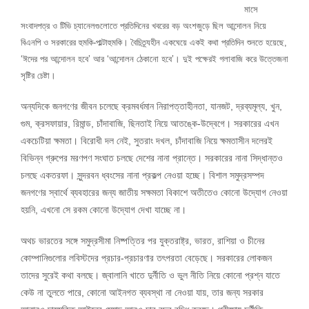
মাসে
সংবাদপত্র ও টিভি চ্যানেলগুলোতে প্রতিদিনের খবরের বড় অংশজুড়ে ছিল আন্দোলন নিয়ে
বিএনপি ও সরকারের হুমকি-পাল্টাহুমকি। বৈচিত্র্যহীন একঘেয়ে একই কথা প্রতিদিন শুনতে হয়েছে,
‘ঈদের পর আন্দোলন হবে’ আর ‘আন্দোলন ঠেকানো হবে’। দুই পক্ষেরই গলাবাজি করে উত্তেজনা
সৃষ্টির চেষ্টা।
অন্যদিকে জনগণের জীবন চলেছে ক্রমবর্ধমান নিরাপত্তাহীনতা, যানজট, দ্রব্যমূল্য, খুন,
গুম, ক্রসফায়ার, রিমান্ড, চাঁদাবাজি, ছিনতাই নিয়ে আতঙ্কে-উদ্বেগে। সরকারের এখন
একচেটিয়া ক্ষমতা। বিরোধী দল নেই, সুতরাং দখল, চাঁদাবাজি নিয়ে ক্ষমতাসীন দলেরই
বিভিন্ন গ্রুপের মরণপণ সংঘাত চলছে দেশের নানা প্রান্তে। সরকারের নানা সিদ্ধান্তও
চলছে একতরফা। সুন্দরবন ধ্বংসের নানা প্রকল্প নেওয়া হচ্ছে। বিশাল সমুদ্রসম্পদ
জনগণের স্বার্থে ব্যবহারের জন্য জাতীয় সক্ষমতা বিকাশে অতীতেও কোনো উদ্যোগ নেওয়া
হয়নি, এখনো সে রকম কোনো উদ্যোগ দেখা যাচ্ছে না।
অথচ ভারতের সঙ্গে সমুদ্রসীমা নিষ্পত্তির পর যুক্তরাষ্ট্র, ভারত, রাশিয়া ও চীনের
কোম্পানিগুলোর লবিস্টদের প্রচার-প্রচারণার তৎপরতা বেড়েছে। সরকারের লোকজন
তাদের সুরেই কথা বলছে। জ্বালানি খাতে দুর্নীতি ও ভুল নীতি নিয়ে কোনো প্রশ্ন যাতে
কেউ না তুলতে পারে, কোনো আইনগত ব্যবস্থা না নেওয়া যায়, তার জন্য সরকার