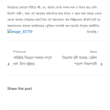
উন্নয়নের ঢাকঢোল পিটিয়ে নদী, বন, মাঠসহ দেশের সম্পদ দখল ও বিনাশ করে দেশি-
বিদেশি গোষ্ঠী। অথচ এই অবস্থার পরিবর্তনের জন্য চিন্তা ও শ্রমে সারা সমাজে এখনো
অনেক আলস্য।নিজেদের স্বার্থ নিয়ে এই অমনোযোগ আর নিষ্ক্রিয়তার ফাঁকেই তৈরি হয়
ক্ষমতাবানদের ক্ষমতার ক্যারিকেচার।কৃত্রিম গলাবাজি আর স্বার্থের ঐক্যের রাজনীতির
ডিগবাজি।
Post
Previous
Next
Previous
Next
পরিস্থিতি নিয়ন্ত্রণে সরকার সম্পূর্ন
বিতর্কের সৃষ্টি করেছে ‘মেরিল
navigation
post:
post:
ব্যর্থ: চীনা রাষ্ট্রদূত
স্প্ল্যাশ’ বিজ্ঞাপনটি
Share this post