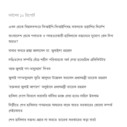
সর্বশেষ ১০ রিপোর্ট
এখন থেকে বিমানবন্দরে ভিআইপি-সিআইপিসহ সকলকে তল্লাশির নির্দেশ
বাংলাদেশ থেকে পলাতক ও গনহত্যাকারী হাসিনাকে বক্তব্যের সুযোগ কেন দিল
ভারত?
বাবার কবরে শ্রদ্ধা জানালেন ডা: জুবাইদা রহমান
দণ্ডিতদের সম্পত্তি বেঁচে শহীদ পরিবারকে অর্থ দেয়া হবেঃচিফ প্রসিকিউটর
আজ জুলাই গণ-অভ্যুত্থান’ দিবস
জুলাই গণঅভ্যুত্থান স্মৃতি জাদুঘর উদ্বোধন করলেন প্রধানমন্ত্রী তারেক রহমান
‘রক্তঝরা জুলাই জাগরণ’ অনুষ্ঠানে প্রধানমন্ত্রী তারেক রহমান
হাসিনা দেশে ফিরলে সরাসরি ফাঁসির মঞ্চে নেয়া হবেঃ নাহিদ ইসলাম
দিল্লীতে শেখ হাসিনার গণমাধ্যম ভাষনের সাথে ভারত সরকারের কোনো সম্পর্ক
নেইঃভারত
শেখ হাসিনার বক্তব্য প্রচার না করতে তারেক সরকারের কড়া বার্তা