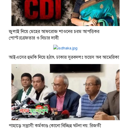
জুলাই নিয়ে মেহের আফরোজ শাওনের চরম আপত্তিকর
পোস্টঃগ্রেফতার ও বিচার দাবী
আইএসের হুমকি নিয়ে হঠাৎ ঢাকার সুরবদলঃ ভয়েস অব আমেরিকা
পাহাড়ে সন্ত্রাসী কর্মকাণ্ড কোনো বিচ্ছিন্ন ঘটনা নয়: রিজভী