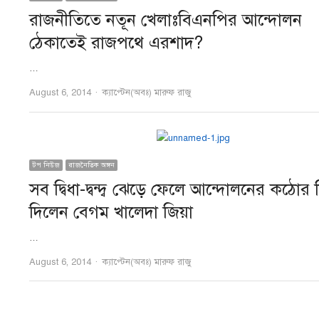
রাজনীতিতে নতূন খেলাঃবিএনপির আন্দোলন
ঠেকাতেই রাজপথে এরশাদ?
…
Author
August 6, 2014
ক্যাপ্টেন(অবঃ) মারুফ রাজু
টপ নিউজ
রাজনৈতিক অঙ্গন
সব দ্বিধা-দ্বন্দ্ব ঝেড়ে ফেলে আন্দোলনের কঠোর ন
দিলেন বেগম খালেদা জিয়া
…
Author
August 6, 2014
ক্যাপ্টেন(অবঃ) মারুফ রাজু