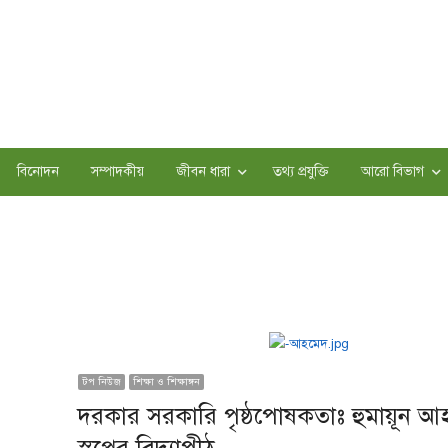
বিনোদন
সম্পাদকীয়
জীবন ধারা
তথ্য প্রযুক্তি
আরো বিভাগ
টপ নিউজ
শিক্ষা ও শিক্ষাঙ্গন
দরকার সরকারি পৃষ্ঠপোষকতাঃ হুমায়ূন আ