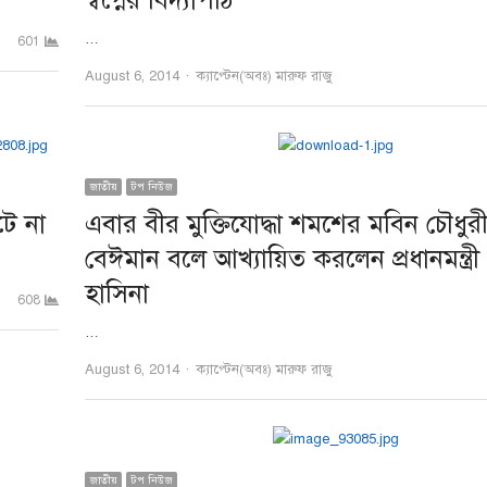
স্বপ্নের বিদ্যাপীঠ
…
601
Author
August 6, 2014
ক্যাপ্টেন(অবঃ) মারুফ রাজু
জাতীয়
টপ নিউজ
টে না
এবার বীর মুক্তিযোদ্ধা শমশের মবিন চৌধুর
বেঈমান বলে আখ্যায়িত করলেন প্রধানমন্ত্রী
হাসিনা
608
…
Author
August 6, 2014
ক্যাপ্টেন(অবঃ) মারুফ রাজু
জাতীয়
টপ নিউজ