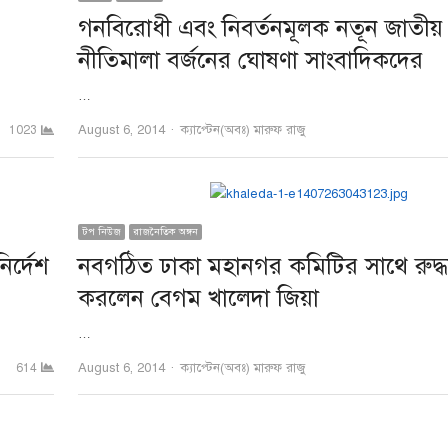
গনবিরোধী এবং নিবর্তনমূলক নতূন জাতীয় স
নীতিমালা বর্জনের ঘোষণা সাংবাদিকদের
…
Author
August 6, 2014
ক্যাপ্টেন(অবঃ) মারুফ রাজু
1023
টপ নিউজ
রাজনৈতিক অঙ্গন
ির্দেশ
নবগঠিত ঢাকা মহানগর কমিটির সাথে রুদ্ধদ
করলেন বেগম খালেদা জিয়া
…
Author
August 6, 2014
ক্যাপ্টেন(অবঃ) মারুফ রাজু
614