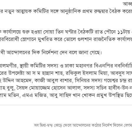
আব্ব
ুন আহ্বায়ক কমিটির সঙ্গে আনুষ্ঠানিক প্রথম রুদ্ধদ্বার বৈঠক কর
কার্যালয়ে শুরু হওয়া সোয়া তিন ঘণ্টার বৈঠকটি রাত পৌনে ১১টায়
ারবিরোধী স্লোগানে মুখরিত করে তোলে গুলশান রাজনৈতিক কার্যাল
 আন্দোলনের দিক নির্দেশনা দেন বলে জানা গেছে।
আলমগীর, স্থায়ী কমিটির সদস্য ও ঢাকা মহানগর বিএনপির নবনির্বাচ
গরের উপদেষ্টা আ স ম হান্নান শাহ, রফিকুল ইসলাম মিয়া, আবদুস সা
 উদ্দিন আহমেদ, কাজী আবুল বাশার, সিনিয়র সদস্য গয়েশ্বর চন্দ্র 
লাহ বুলু, সৈয়দ মোয়াজ্জেম হোসেন আলাল, সদস্য সচিব হাবীব-উন-
ইসলাম মতিন, এমএ মজিত, আবু সাহিদ খান খোকন প্রমুখ উপস্থিত ছি
Next
সব দ্বিধা-দ্বন্দ্ব ঝেড়ে ফেলে আন্দোলনের কঠোর নির্দেশ দিলেন বেগ