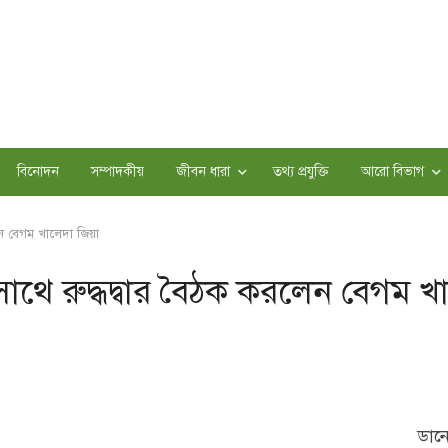
বিনোদন
সম্পাদকীয়
জীবন ধারা
তথ্য প্রযুক্তি
আরো বিভাগ
ন বেগম খালেদা জিয়া
থে রুদ্ধদ্বার বৈঠক করলেন বেগম খ
ডানে