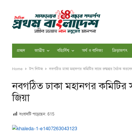
প্রচ্ছদ
জাতীয়
বহিঃর্বিশ্ব
অর্থ ও বানিজ্য
ক্রিড়াজগৎ
Home
টপ নিউজ
নবগঠিত ঢাকা মহানগর কমিটির সাথে রুদ্ধদ্বার বৈঠক করলে
নবগঠিত ঢাকা মহানগর কমিটির সা
জিয়া
সংবাদটি পড়েছেন:
615