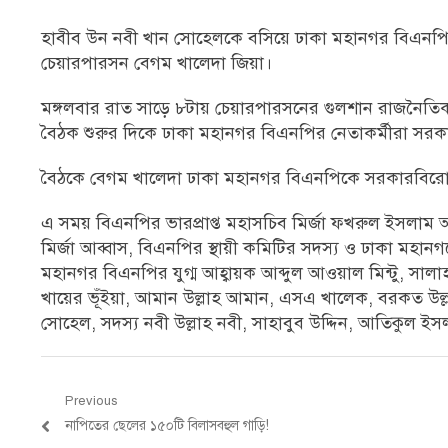
হাবীব উন নবী খান সোহেলকে বসিয়ে ঢাকা মহানগর বিএনপির নত
চেয়ারপারসন বেগম খালেদা জিয়া।
মঙ্গলবার রাত সাড়ে ৮টায় চেয়ারপারসনের গুলশান রাজনৈতিক 
বৈঠক শুরুর দিকে ঢাকা মহানগর বিএনপির নেতাকর্মীরা সরক
বৈঠকে বেগম খালেদা ঢাকা মহানগর বিএনপিকে সরকারবিরোধী
এ সময় বিএনপির ভারপ্রাপ্ত মহাসচিব মির্জা ফখরুল ইসলাম 
মির্জা আব্বাস, বিএনপির স্থায়ী কমিটির সদস্য ও ঢাকা মহান
মহানগর বিএনপির যুগ্ম আহ্বায়ক আব্দুল আওয়াল মিন্টু, সালাহ
খায়ের ভূঁইয়া, আমান উল্লাহ আমান, এসএ খালেক, বরকত উল্
সোহেল, সদস্য নবী উল্লাহ নবী, সাহাবুব উদ্দিন, আতিকুল 
Post
Previous
Previous
নাপিতের ছেলের ১৫০টি বিলাসবহুল গাড়ি!
navigation