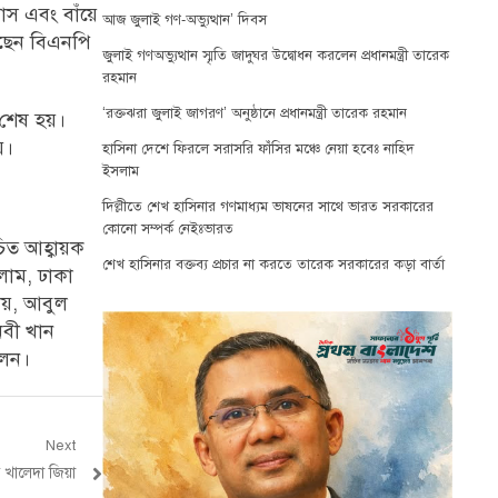
াস এবং বাঁয়ে
আজ জুলাই গণ-অভ্যুত্থান’ দিবস
েছেন বিএনপি
জুলাই গণঅভ্যুত্থান স্মৃতি জাদুঘর উদ্বোধন করলেন প্রধানমন্ত্রী তারেক
রহমান
‘রক্তঝরা জুলাই জাগরণ’ অনুষ্ঠানে প্রধানমন্ত্রী তারেক রহমান
 শেষ হয়।
য়।
হাসিনা দেশে ফিরলে সরাসরি ফাঁসির মঞ্চে নেয়া হবেঃ নাহিদ
ইসলাম
দিল্লীতে শেখ হাসিনার গণমাধ্যম ভাষনের সাথে ভারত সরকারের
কোনো সম্পর্ক নেইঃভারত
িত আহ্বায়ক
শেখ হাসিনার বক্তব্য প্রচার না করতে তারেক সরকারের কড়া বার্তা
লাম, ঢাকা
রায়, আবুল
নবী খান
লেন।
Next
ম খালেদা জিয়া