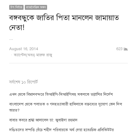
টপ নিউজ
রাজনৈতিক অঙ্গন
বঙ্গবন্ধুকে জাতির পিতা মানলেন জামায়াত
নেতা!
…
August 16, 2014
623
Author
ক্যাপ্টেন(অবঃ) মারুফ রাজু
সর্বশেষ ১০ রিপোর্ট
এখন থেকে বিমানবন্দরে ভিআইপি-সিআইপিসহ সকলকে তল্লাশির নির্দেশ
বাংলাদেশ থেকে পলাতক ও গনহত্যাকারী হাসিনাকে বক্তব্যের সুযোগ কেন দিল
ভারত?
বাবার কবরে শ্রদ্ধা জানালেন ডা: জুবাইদা রহমান
দণ্ডিতদের সম্পত্তি বেঁচে শহীদ পরিবারকে অর্থ দেয়া হবেঃচিফ প্রসিকিউটর