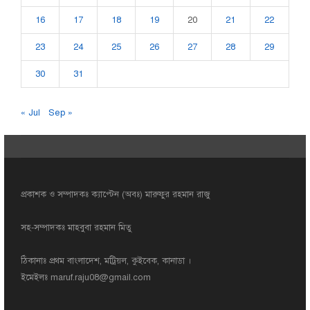
16
17
18
19
20
21
22
23
24
25
26
27
28
29
30
31
« Jul
Sep »
প্রকাশক ও সম্পাদকঃ ক্যাপ্টেন (অবঃ) মারুফুর রহমান রাজু
সহ-সম্পাদকঃ মাহবুবা রহমান মিতু
ঠিকানাঃ প্রথম বাংলাদেশ, মট্রিয়ল, কুইবেক, কানাডা ।
ইমেইলঃ
maruf.raju08@gmail.com