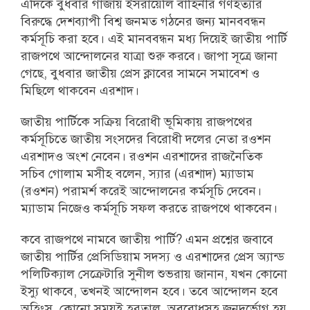
এদিকে বুধবার গাজায় ইসরায়েলি বাহিনীর গণহত্যার
বিরুদ্ধে দেশব্যাপী বিশ্ব জনমত গঠনের জন্য মানববন্ধন
কর্মসূচি করা হবে। এই মানববন্ধন মধ্য দিয়েই জাতীয় পার্টি
রাজপথে আন্দোলনের যাত্রা শুরু করবে। জাপা সূত্রে জানা
গেছে, বুধবার জাতীয় প্রেস ক্লাবের সামনে সমাবেশ ও
মিছিলে থাকবেন এরশাদ।
জাতীয় পার্টিকে সক্রিয় বিরোধী ভূমিকায় রাজপথের
কর্মসূচিতে জাতীয় সংসদের বিরোধী দলের নেতা রওশন
এরশাদও অংশ নেবেন। রওশন এরশাদের রাজনৈতিক
সচিব গোলাম মসীহ বলেন, স্যার (এরশাদ) ম্যাডাম
(রওশন) পরামর্শ করেই আন্দোলনের কর্মসূচি দেবেন।
ম্যাডাম নিজেও কর্মসূচি সফল করতে রাজপথে থাকবেন।
কবে রাজপথে নামবে জাতীয় পার্টি? এমন প্রশ্নের জবাবে
জাতীয় পার্টির প্রেসিডিয়াম সদস্য ও এরশাদের প্রেস অ্যান্ড
পলিটিক্যাল সেক্রেটারি সুনীল শুভরায় জানান, যখন কোনো
ইস্যু থাকবে, তখনই আন্দোলন হবে। তবে আন্দোলন হবে
অহিংস, কোনো সময়ই হরতাল, অবরোধসহ জনদুর্ভোগ হয়