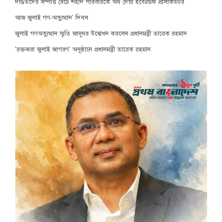
দণ্ডিতদের সম্পত্তি বেঁচে শহীদ পরিবারকে অর্থ দেয়া হবেঃচিফ প্রসিকিউটর
আজ জুলাই গণ-অভ্যুত্থান’ দিবস
জুলাই গণঅভ্যুত্থান স্মৃতি জাদুঘর উদ্বোধন করলেন প্রধানমন্ত্রী তারেক রহমান
‘রক্তঝরা জুলাই জাগরণ’ অনুষ্ঠানে প্রধানমন্ত্রী তারেক রহমান