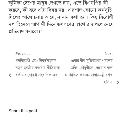
ভূমিকা দেশের মানুষ দেখতে চায়, এতে বিএনপির কী
করবে, কী হবে এটা বিষয় নয়। এরশাদ কোনো কর্মসূচি
দিলেই আলোচনায় আসে, নানান কথা হয়। কিন্তু বিরোধী
দল হিসেবে আগামী দিনে জণগণের স্বার্থে রাজপথে নেমে
প্রতিবাদ করবো।’
Post
Previous
Next
Previous
Next
গনবিরোধী এবং নিবর্তনমূলক
এবার বীর মুক্তিযোদ্ধা শমশের
navigation
post:
post:
নতূন জাতীয় সম্প্রচার নীতিমালা
মবিন চৌধুরীকে বেঈমান বলে
বর্জনের ঘোষণা সাংবাদিকদের
আখ্যায়িত করলেন প্রধানমন্ত্রী শেখ
হাসিনা
Share this post