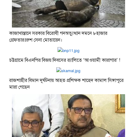
কাজাখাস্তানে সরকার বিরোধী গনঅভ্যুত্থান দমনে ৮হাজার
গ্রেফতারঃরুশ সেনা মোতায়েন।
চট্টগ্রামে বিএনপির বিজয় দিবসের র‌্যালিতে ‘আওয়ামী কারাগার’ !
রাজশাহীর বিমান দূর্ঘটনায় আহত প্রশিক্ষক শাহেদ কামাল সিঙ্গাপূরে
মারা গেছেন