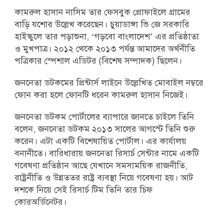
কামরুল হাসান নাসিম তার ফেসবুক প্রোফাইলে গ্রামের
বাড়ি যশোর উল্লেখ করেছেন। চুয়াডাঙ্গা ভি জে সরকারি
হাইস্কুলে তার পড়াশুনা, ‘গড়বো বাংলাদেশ’ এর প্রতিষ্ঠাতা
ও মুখপাত্র। ২০১২ থেকে ২০১৩ পর্যন্ত আমাদের অর্থনীতি
পত্রিকার স্পেশাল এডিটর (বিশেষ সম্পাদক) ছিলেন।
জননেতা ডটকমের প্রিন্টার্স লাইনে উল্লেখিত মোবাইল নম্বরে
ফোন করা হলে ফোনটি ধরেন কামরুল হাসান নিজেই।
জননেতা ডটকম পোর্টালের ব্যাপারে জানতে চাইলে তিনি
বলেন, জননেতা ডটকম ২০১৩ সালের আগস্টে তিনি শুরু
করেন। এটা একটি বিশেষায়িত পোর্টাল। এর কার্যালয়
বনানীতে। বারিধারায় জননেতা রিসার্চ সেন্টার নামে একটি
গবেষণা প্রতিষ্ঠান আছে যেখানে সমসাময়িক রাজনীতি,
রাষ্ট্রনীতি ও উন্নততর রাষ্ট্র ব্যবস্থা নিয়ে গবেষণা হয়। আট
দশকে নিয়ে সেই রিসার্চ টিম তিনি তার চিফ
কোরঅর্ডিনেটর।