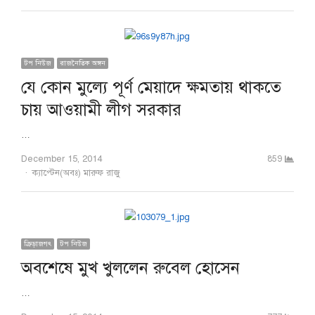
টপ নিউজ
রাজনৈতিক অঙ্গন
যে কোন মুল্যে পূর্ণ মেয়াদে ক্ষমতায় থাকতে
চায় আওয়ামী লীগ সরকার
…
December 15, 2014
859
Author
ক্যাপ্টেন(অবঃ) মারুফ রাজু
ক্রিড়াজগৎ
টপ নিউজ
অবশেষে মুখ খুললেন রুবেল হোসেন
…