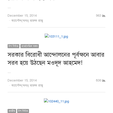
…
December 15, 2014
963
Author
ক্যাপ্টেন(অবঃ) মারুফ রাজু
টপ নিউজ
রাজনৈতিক অঙ্গন
সরকার বিরোধী আন্দোলনের পূর্বক্ষনে আবার
সরব হয়ে উঠছেন মওদূদ আহমেদ!
…
December 15, 2014
806
Author
ক্যাপ্টেন(অবঃ) মারুফ রাজু
জাতীয়
টপ নিউজ