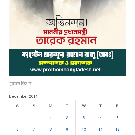
পুরাতন রিপোর্ট
December 2014
S
S
M
T
W
T
F
1
2
3
4
5
6
7
8
9
10
11
12