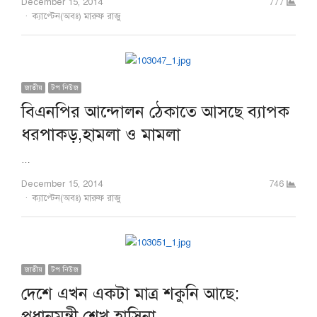
December 15, 2014
777
Author
ক্যাপ্টেন(অবঃ) মারুফ রাজু
জাতীয়
টপ নিউজ
বিএনপির আন্দোলন ঠেকাতে আসছে ব্যাপক
ধরপাকড়,হামলা ও মামলা
…
December 15, 2014
746
Author
ক্যাপ্টেন(অবঃ) মারুফ রাজু
জাতীয়
টপ নিউজ
দেশে এখন একটা মাত্র শকুনি আছে:
প্রধানমন্ত্রী শেখ হাসিনা