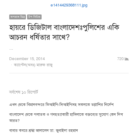
অপরাধ চিত্র
টপ নিউজ
হায়রে ডিজিটাল বাংলাদেশঃপুলিশের একি
আচরন ধর্ষিতার সাথে?
…
December 15, 2014
720
Author
ক্যাপ্টেন(অবঃ) মারুফ রাজু
সর্বশেষ ১০ রিপোর্ট
এখন থেকে বিমানবন্দরে ভিআইপি-সিআইপিসহ সকলকে তল্লাশির নির্দেশ
বাংলাদেশ থেকে পলাতক ও গনহত্যাকারী হাসিনাকে বক্তব্যের সুযোগ কেন দিল
ভারত?
বাবার কবরে শ্রদ্ধা জানালেন ডা: জুবাইদা রহমান