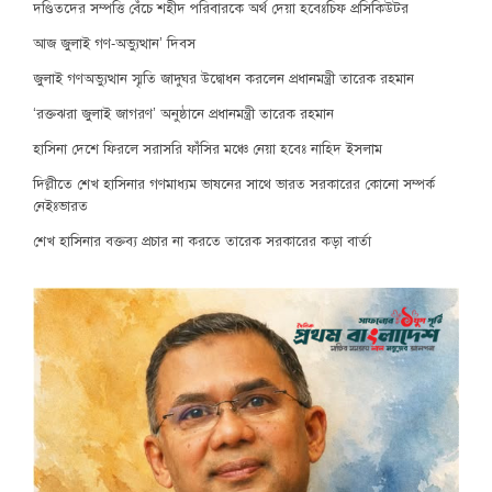
দণ্ডিতদের সম্পত্তি বেঁচে শহীদ পরিবারকে অর্থ দেয়া হবেঃচিফ প্রসিকিউটর
আজ জুলাই গণ-অভ্যুত্থান’ দিবস
জুলাই গণঅভ্যুত্থান স্মৃতি জাদুঘর উদ্বোধন করলেন প্রধানমন্ত্রী তারেক রহমান
‘রক্তঝরা জুলাই জাগরণ’ অনুষ্ঠানে প্রধানমন্ত্রী তারেক রহমান
হাসিনা দেশে ফিরলে সরাসরি ফাঁসির মঞ্চে নেয়া হবেঃ নাহিদ ইসলাম
দিল্লীতে শেখ হাসিনার গণমাধ্যম ভাষনের সাথে ভারত সরকারের কোনো সম্পর্ক
নেইঃভারত
শেখ হাসিনার বক্তব্য প্রচার না করতে তারেক সরকারের কড়া বার্তা