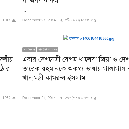
রাজিনদার কন্ন
…
Author
December 21, 2014
ক্যাপ্টেন(অবঃ) মারুফ রাজু
1011
টপ নিউজ
রাজনৈতিক অঙ্গন
০দলীয়
এবার দেশনেত্রী বেগম খালেদা জিয়া ও দ
কঠোর
তারেক রহমানকে অকথ্য ভাষায় গালাগাল
খাদ্যমন্ত্রী কামরুল ইসলাম
…
Author
December 21, 2014
ক্যাপ্টেন(অবঃ) মারুফ রাজু
1233