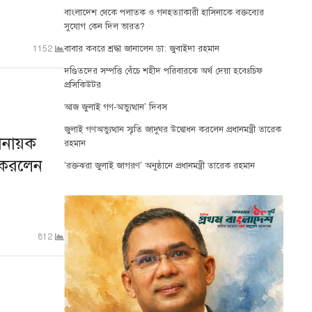
বাংলাদেশ থেকে পলাতক ও গনহত্যাকারী হাসিনাকে বক্তব্যের
সুযোগ কেন দিল ভারত?
বাবার কবরে শ্রদ্ধা জানালেন ডা: জুবাইদা রহমান
1152
দণ্ডিতদের সম্পত্তি বেঁচে শহীদ পরিবারকে অর্থ দেয়া হবেঃচিফ
প্রসিকিউটর
আজ জুলাই গণ-অভ্যুত্থান’ দিবস
জুলাই গণঅভ্যুত্থান স্মৃতি জাদুঘর উদ্বোধন করলেন প্রধানমন্ত্রী তারেক
েশনায়ক
রহমান
 করলেন
‘রক্তঝরা জুলাই জাগরণ’ অনুষ্ঠানে প্রধানমন্ত্রী তারেক রহমান
812