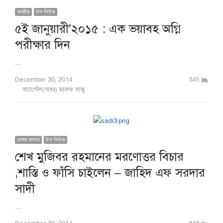
জাতীয়
টপ নিউজ
৫ই জানুয়ারী’২০১৫ : এক ভয়াবহ অগ্নি
পরীক্ষার দিন
…
December 30, 2014
845
Author
ক্যাপ্টেন(অবঃ) মারুফ রাজু
খোলা কলাম
টপ নিউজ
শেখ মুজিবর রহমানের মরণোত্তর বিচার
,শাস্তি ও ফাঁসি চাইলেন – জাহিদ এফ সরদার
সাদী
…