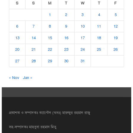
S
S
M
T
W
T
F
1
2
3
4
5
6
7
8
9
10
11
12
13
14
15
16
17
18
19
20
21
22
23
24
25
26
27
28
29
30
31
« Nov
Jan »
প্রকাশক ও সম্পাদকঃ ক্যাপ্টেন (অবঃ) মারুফুর রহমান রাজু
সহ-সম্পাদকঃ মাহবুবা রহমান মিতু