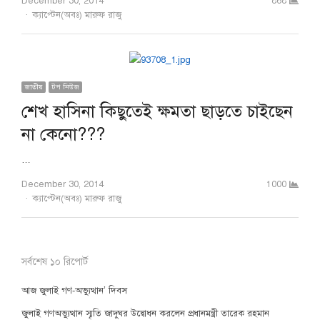
December 30, 2014
868
Author
ক্যাপ্টেন(অবঃ) মারুফ রাজু
জাতীয়
টপ নিউজ
শেখ হাসিনা কিছুতেই ক্ষমতা ছাড়তে চাইছেন
না কেনো???
…
December 30, 2014
1000
Author
ক্যাপ্টেন(অবঃ) মারুফ রাজু
সর্বশেষ ১০ রিপোর্ট
আজ জুলাই গণ-অভ্যুত্থান’ দিবস
জুলাই গণঅভ্যুত্থান স্মৃতি জাদুঘর উদ্বোধন করলেন প্রধানমন্ত্রী তারেক রহমান