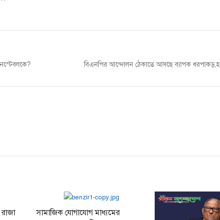
Next
কনস্টেবলকে?
বিএনপির আন্দোলন ঠেকাতে আসছে ব্যাপক ধরপাকড়,হা
post:
 রাজা
সামাজিক যোগাযোগ মাধ্যমের