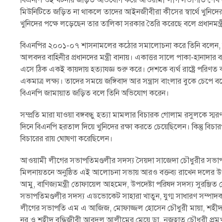
বিএনপি ওই ঘটনায় জড়িত অভিযোগ করে আওয়ামী লীগ সভাপতি শেখ হ
মিউনিটিতে জড়িত না থাকলে তাদের আইনজীবীরা কীসের স্বার্থে খুনিদে
খুনিদের পক্ষে লড়েছেন তার তালিকা সরকার তৈরি করেছে বলে প্রধানমন্ত্
বিএনপির ২০০১-০৭ শাসনামলের কঠোর সমালোচনা করে ‌‌‌তিনি বলেন, বি
আলবদর বাহিনীর প্রধানদের মন্ত্রী বানায়। একাত্তর সালে পাকা-হানাদার ব
এসে ঠিক একই কায়দায় হত্যাযজ্ঞ শুরু করে। দেশকে ব্যর্থ রাষ্ট্রে পরি
একমাত্র লক্ষ্য। তাদের সময়ে জঙ্গিবাদ আর সন্ত্রাস বাংলার বুকে চেপে
বিএনপি জামায়াত জড়িত বলে ‌‌তিনি অভিযোগ করেন।
সম্প্রতি মারা যাওয়া বঙ্গবন্ধু হত্যা মামলার বিচারক গোলাম রসুলকে স্মরণ 
দিনে বিএনপি হরতাল দিয়ে খুনিদের রক্ষা করতে চেয়েছিলেন। কিন্তু ব
বিচারের রায় ঘোষণা করেছিলেন।
আওয়ামী লীগের সভাপতিমণ্ডলীর সদস্য সৈয়দা সাজেদা চৌধুরীর সভাপত
মিলনায়তনে অনুষ্ঠিত এই আলোচনা সভায় আরও বক্তব্য রাখেন দলের উপদে
আমু, বাণিজ্যমন্ত্রী তোফায়েল আহমেদ, উপদেষ্টা পরিষদ সদস্য সুরঞ্জিত সেনগ
সভাপতিমণ্ডলীর সদস্য এডভোকেট সাহারা খাতুন, যুগ্ম সাধারণ সম্প
লীগের সভাপতি এম এ আজিজ, মোফাজ্জল হোসেন চৌধুরী মায়া, শহীদ বু
নূর ও শহীদ বুদ্ধিজীবী আবদুল আলীমের মেয়ে ডা. নুজহাত চৌধুরী প্রমু