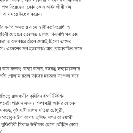
াসিনা বলেন, খালেদা জিয়া ও তার দল বিডিআর
র পক্ষ নিয়েছেন। কোন কোন আইনজ‌‌‌ীবী ওই
রী এ সময়ে উল্লেখ করেন।
এনপি ক্ষমতায় এসে স্বাধীনতাবিরোধী ও
াহিনী যেভাবে হত্যাযজ্ঞ চালায় বিএনপি ক্ষমতায়
ণত করা ও অন্ধকারে ঠেলে দেয়াই ছিলো তাদের
 বসে। এদেশের সব হত্যাকাণ্ড আর বোমাবাজির সঙ্গে
করে বঙ্গবন্ধু কন্যা বলেন, বঙ্গবন্ধু হত্যামামলার
িচারপতি গোলাম রসুল তাদের হরতাল উপেক্ষা করে
িত্বে রাজধানীর কৃষিবিদ ইন্সটিটিউশন
ষ্টা পরিষদ সদস্য শিল্পমন্ত্রী আমির হোসেন
ুপ্ত, কৃষিমন্ত্রী বেগম মতিয়া চৌধুরী,
াদক মাহাবুব-উল আলম হানিফ, নগর আওয়ামী
দ্ধিজীবী সিরাজ উদ্দীনের ছেলে তৌহিদ রেজা
খ।