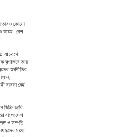
লাসিতারও কোনো
োধও আছে। বেশ
দ্ধত আচরণে
তিক ঘৃণাভরে তার
ভের অর্থনীতির
চালান,
মী ব্যবসা নেই
ন ডিক্রি জারি
ন্তা বাংলাদেশ
্পদ ও সম্পত্তি
়স্কদের মধ্যে