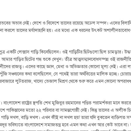
বিত্ত-বৈভবের অভাব নেই। দেশে ও বিদেশে তাদের রয়েছে অঢেল সম্পদ। এদের বি
হার না করলে তাদের মর্যাদাহানি হয়। এর মধ্যে এক ধরনের উৎকট অশালীনতাব
 পুত্র একটি লেক্সাস গাড়ি কিনেছিলেন। ওই গাড়িটির ছিটগুলো ছিল চামড়ার। উ
আমার গাড়ির ছিটের গন্ধ শুকে দেখুন। তীব্র আত্মসম্মানবোধসম্পন্ন ওই রাজনী
দের রাজত্ব। এদের কাছে জ্ঞান, মেধা ও অভিজ্ঞতার কোনো মূল্য নেই। এরা লা
 পুঁজি সঞ্চয়নের কথা বলেছিলেন, সে পথেই তারা অর্থবিত্তের মালিক হচ্ছে। চোরা
ারবাজারে লুটতরাজ, খাদ্যে ভেজাল মিশ্রণ থেকে শুরু করে এমন কোনো অপরাধধর্
 ছিল। বাংলাদেশ রাষ্ট্রের স্থপতি শেখ মুজিবুর রহমানের পণ্ডিত পরামর্শকরা মনে করতে
দেশে পাকিস্তানের মতো ২২ পরিবার বা সামন্তগোষ্ঠী নেই। কিন্তু তাদের এ অলীক চি
ুরু হল গাড়ি দখল, বাড়ি দখল। এখন কীই না দখল হয়! তারা যদি বুঝতেন ব্যক্তিগত সম
ূর ভবিষ্যতে বাংলাদেশে সমাজতন্ত্র হবে এমন কথা এখন আর কেউ ভাবে না। বয