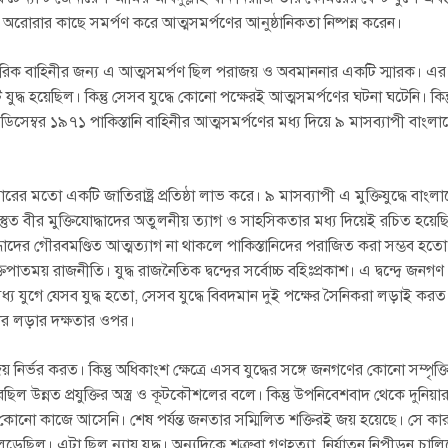
ং অরোরার কাছে সমর্পণ করে আত্মসমর্পণের আনুষ্ঠানিকতা নিষ্পন্ন করেন।
ামরিক বাহিনীর জন্য এ আত্মসমর্পণ ছিল পরাজয় ও অবমাননার একটি স্মারক। 
ুদ্ধ হয়েছিল। কিন্তু সেসব যুদ্ধে কোনো পক্ষেরই আত্মসমর্পণের ঘটনা ঘটেনি। কি
৬ ডিসেম্বর ১৯৭১ পাকিস্তানি বাহিনীর আত্মসমর্পণের মধ্য দিয়ে ৯ মাসব্যাপী বাংল
রথমবারের মতো একটি জাতিরাষ্ট্র প্রতিষ্ঠা লাভ করে। ৯ মাসব্যাপী এ মুক্তিযুদ্ধে বাং
বস্তুত বীর মুক্তিযোদ্ধাদের অতুলনীয় ত্যাগ ও সাহসিকতার মধ্য দিয়েই রচিত হয়ে
্ধাদের গৌরবমণ্ডিত আত্মত্যাগ না থাকলে পাকিস্তানিদের পরাজিত করা সম্ভব হ
ময় রাজনীতি। যুদ্ধ রাজনৈতিক দ্বন্দ্বের সর্বোচ্চ বহিঃপ্রকাশ। এ দ্বন্দ্বে জনগণ
্য যুগে যেসব যুদ্ধ হতো, সেসব যুদ্ধে বিবদমান দুই পক্ষের সৈনিকরা লড়াই করত। 
র লড়ার দক্ষতার ওপর।
ির্ভর করত। কিন্তু অধিকাংশ ক্ষেত্রে এসব যুদ্ধের সঙ্গে জনগণের কোনো সম্পৃক্তি 
েছিল উন্নত প্রযুক্তির অস্ত্র ও কূটকৌশলের বলে। কিন্তু উপনিবেশবাদ থেকে দুনিয়
ার কোনো কাজে আসেনি। শেষ পর্যন্ত জনতার সম্মিলিত শক্তিরই জয় হয়েছে। সে কা
েছিল। এটা ছিল ন্যায় যুদ্ধ। অন্যদিকে শত্রুরা গণহত্যা, নির্যাতন নিপীড়ন চালিয