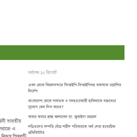
সর্বশেষ ১০ রিপোর্ট
এখন থেকে বিমানবন্দরে ভিআইপি-সিআইপিসহ সকলকে তল্লাশির
নির্দেশ
বাংলাদেশ থেকে পলাতক ও গনহত্যাকারী হাসিনাকে বক্তব্যের
সুযোগ কেন দিল ভারত?
বাবার কবরে শ্রদ্ধা জানালেন ডা: জুবাইদা রহমান
িনী ভারতীয়
দণ্ডিতদের সম্পত্তি বেঁচে শহীদ পরিবারকে অর্থ দেয়া হবেঃচিফ
পরাহ্নে এ
প্রসিকিউটর
নিজস্ব পিস্তলটি