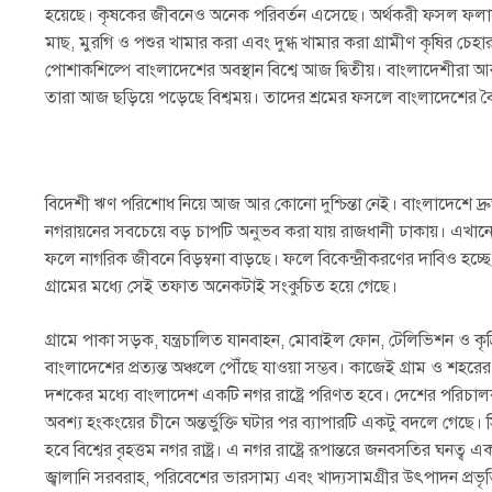
হয়েছে। কৃষকের জীবনেও অনেক পরিবর্তন এসেছে। অর্থকরী ফসল ফলানো, চাষ
মাছ, মুরগি ও পশুর খামার করা এবং দুগ্ধ খামার করা গ্রামীণ কৃষির চেহারা 
পোশাকশিল্পে বাংলাদেশের অবস্থান বিশ্বে আজ দ্বিতীয়। বাংলাদেশীরা আ
তারা আজ ছড়িয়ে পড়েছে বিশ্বময়। তাদের শ্রমের ফসলে বাংলাদেশের বৈদ
বিদেশী ঋণ পরিশোধ নিয়ে আজ আর কোনো দুশ্চিন্তা নেই। বাংলাদেশে দ্রু
নগরায়নের সবচেয়ে বড় চাপটি অনুভব করা যায় রাজধানী ঢাকায়। এখান
ফলে নাগরিক জীবনে বিড়ম্বনা বাড়ছে। ফলে বিকেন্দ্রীকরণের দাবিও হচ্ছে
গ্রামের মধ্যে সেই তফাত অনেকটাই সংকুচিত হয়ে গেছে।
গ্রামে পাকা সড়ক, যন্ত্রচালিত যানবাহন, মোবাইল ফোন, টেলিভিশন ও কৃ
বাংলাদেশের প্রত্যন্ত অঞ্চলে পৌঁছে যাওয়া সম্ভব। কাজেই গ্রাম ও শহরে
দশকের মধ্যে বাংলাদেশ একটি নগর রাষ্ট্রে পরিণত হবে। দেশের পরিচালক 
অবশ্য হংকংয়ের চীনে অন্তর্ভুক্তি ঘটার পর ব্যাপারটি একটু বদলে গেছে। সি
হবে বিশ্বের বৃহত্তম নগর রাষ্ট্র। এ নগর রাষ্ট্রে রূপান্তরে জনবসতির ঘনত্ব
জ্বালানি সরবরাহ, পরিবেশের ভারসাম্য এবং খাদ্যসামগ্রীর উৎপাদন প্র