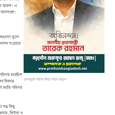
জয় স্মারক। এ
নন্দাশ্রু।
িকগুলো তুলে
দোলন সংগ্রামে
ও পরিণত হয়েছিল
ফেসবুকে লাইক দিয়ে সাথে থাকুন
ুর বিরুদ্ধে
োটা জাতি পরিণত
ো বড় কিছু
েতনাম, কিউবা ও