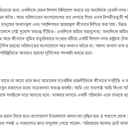
ঠামোর জন্য একদিকে যেমন বিশাল বিনিয়োগ করতে হয় অন্যদিকে তেমনি নগর 
নয়ন ঘটায়। আজ ভবিষ্যতের বাংলাদেশের স্বপ্ন দেখতে গিয়ে এসব বিপরীতমুখী শক
ের আবাসস্থল এবং গবাদিপশুর আশ্রয়স্থল কীভাবে নিশ্চিত করা যায়। উন্নত ধন
াংলাদেশে সেই সুযোগ অত্যন্ত সীমিত। একদিকে জমির অপ্রতুলতা, অন্যদিকে জ
্রম করে কীভাবে ভূমির স্বত্বাধিকারে সংস্কার ঘটিয়ে একটি বিশাল নগর রাষ্ট্রকে টে
িক্ষ হয়তো ভবিষ্যতের বাংলাদেশে আর কখনও ঘটবে না। অবশ্য কপাল মন্দ হল
 পরিস্থিতিতে আবারও হয়তো দুর্ভিক্ষের পদধ্বনি শুনতে হবে।
র্দিন যাতে না আসে তার জন্য আমাদের সাংঘর্ষিক রাজনীতিকে কীভাবে সম্প্রীতি 
ে নতুন প্রজন্মের মধ্যে সচেতনতা অত্যন্ত জরুরি। আমি তো ভালোই আছি কিংবা ভ
তা থেকে সবাইকে সরে আসতে হবে। ভাবনার জগতে একটি পরিবর্তন এনে ভাবতে হব
্টির প্রয়াস নিতে হবে।বাংলাদেশ উত্তরকালে জনসংখ্যা বৃদ্ধির হার ৩ শতাংশ থেক
 পক্ষই এ সাফল্যের জন্য সাধুবাদ পেতে পারেন। পরিবারের আকার ছোট রাখার 