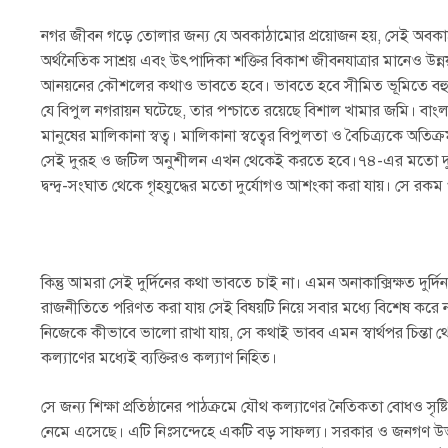
নগর জীবন গড়ে তোলার জন্য যে অবকাঠামোর প্রয়োজন হয়, সেই অবকা
অর্থনৈতিক সাশ্রয় এবং উৎপাদিকা শক্তির বিকাশ জীবনযাত্রার মানেও উন্
আনয়নের কৌশলের কথাও ভাবতে হবে। ভাবতে হবে সীমিত ভূমিতে বহু মানুষ
যে বিপুল নগরায়ন ঘটেছে, তার পশ্চাতে রয়েছে বিশাল খামার জমি। ব
মানুষের মালিকানা স্বত্ব। মালিকানা স্বত্বের বিপুলতা ও বৈচিত্র্যকে অতিক
সেই দুরূহ ও জটিল অনুশীলন এখন থেকেই করতে হবে।৭৪-এর মতো দুর্ভ
দ্বন্দ্ব-সংঘাত থেকে গৃহযুদ্ধের মতো দুর্যোগও আশংকা করা যায়। সে রকম
কিন্তু আমরা সেই দুর্দিনের কথা ভাবতে চাই না। এমন অনাকাক্সিক্ষত দু
রাজনীতিতে পরিণত করা যায় সেই বিষয়টি নিয়ে সবার মধ্যে বিশেষ কর
নিজেকে কীভাবে ভালো রাখা যায়, সে কথাই ভাবব এমন স্বার্থপর চিন্
কল্যাণের মধ্যেই ব্যক্তিরও কল্যাণ নিহিত।
সে জন্য শিক্ষা প্রতিষ্ঠানের পাঠক্রমে যৌথ কল্যাণের নৈতিকতা বোধও সৃষ
নেমে এসেছে। এটি নিঃসন্দেহে একটি বড় সাফল্য। সরকার ও জনগণ উভয়