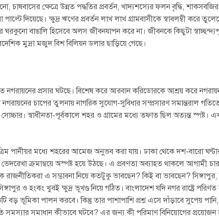
বাসের ক্ষেত্রে উন্নত পদ্ধতির প্রবর্তন, খাদ্যশস্যের ফলন বৃদ্ধি, শাকসবজির ফ
পাল্টে দিয়েছে। ক্ষুদ্র ঋণের প্রবর্তন লাখ লাখ গ্রামবাসীকে স্বাবলম্বী করে তুলে
র ঘরকুনো বাঙালি হিসেবে অলস জীবনযাপন করে না। জীবনকে কিছুটা স্বাচ্ছন্দ্যপ
েশিক মুদ্রা মজুদ বিশ বিলিয়ন ডলার ছাড়িয়ে গেছে।
ত নগরায়নের প্রসার ঘটছে। বিশেষ করে আরবান করিডোরকে আশ্রয় করে নগরায়ন ব
ে নগরায়নের চাপের তুলনায় নাগরিক সুযোগ-সুবিধার সম্প্রসারণ সমান্তরাল গত
 সোচ্চার। স্বাধীনতা-পূর্বকালে শহর ও গ্রামের মধ্যে তফাত ছিল অত্যন্ত স্পষ্ট।
ত্রিম পানীয়র মধ্যে শহরের আমেজ অনুভব করা যায়। ঢাকা থেকে দশ-বারো ঘণ্টার
র ভেদরেখা ক্রমান্বয়ে অস্পষ্ট হয়ে উঠছে। এ প্রবণতা অব্যাহত থাকলে আগামী চা
রাজনীতিকরা এ সম্ভাবনা নিয়ে কতটুকু ভাবছেন? কিই বা ভাবছেন? সিঙ্গাপুর, হং
ঙ্গাপুর ও হংকং খুবই ক্ষুদ্র ভূখণ্ড নিয়ে গঠিত। বাংলাদেশ যদি নগর রাষ্ট্রে পরিণ
 একটি বড় ভূমিকা পালন করবে। কিন্তু তার পাশাপাশি প্রশ্ন এসে দাঁড়াবে সুপেয় পানি
ভৃতি সমস্যার সমাধান কীভাবে ঘটবে? এর জন্য কী পরিমাণ বিনিয়োগের প্রয়োজন