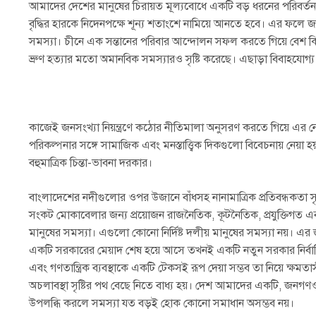
আমাদের দেশের মানুষের চিরায়ত মূল্যবোধে একটি বড় ধরনের পরিবর্তন।
বৃদ্ধির হারকে নিদেনপক্ষে শূন্য শতাংশে নামিয়ে আনতে হবে। এর ফলে জ
সমস্যা। চীনে এক সন্তানের পরিবার আন্দোলন সফল করতে গিয়ে বেশ কিছু সা
ভ্রুণ হত্যার মতো অমানবিক সমস্যারও সৃষ্টি করেছে। এছাড়া বিবাহযোগ্য
কাজেই জনসংখ্যা নিয়ন্ত্রণে কঠোর নীতিমালা অনুসরণ করতে গিয়ে এর নে
পরিকল্পনার সঙ্গে সামাজিক এবং মনস্তাত্ত্বিক দিকগুলো বিবেচনায় নেয়
বহুমাত্রিক চিন্তা-ভাবনা দরকার।
বাংলাদেশের নদীগুলোর ওপর উজানে বাঁধসহ নানামাত্রিক প্রতিবন্ধকতা সৃ
সংকট মোকাবেলার জন্য প্রয়োজন রাজনৈতিক, কূটনৈতিক, প্রযুক্তিগত এ
মানুষের সমস্যা। এগুলো কোনো নির্দিষ্ট দলীয় মানুষের সমস্যা নয়।
একটি সরকারের মেয়াদ শেষ হয়ে আসে তখনই একটি নতুন সরকার নির্বাচি
এবং গণতান্ত্রিক ব্যবস্থাকে একটি টেকসই রূপ দেয়া সম্ভব তা নিয়ে ক্ষমত
অচলাবস্থা সৃষ্টির পথ বেছে নিতে বাধ্য হয়। দেশ আমাদের একটি, জন
উপলব্ধি করলে সমস্যা যত বড়ই হোক কোনো সমাধান অসম্ভব নয়।