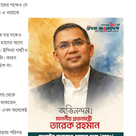
মাদের পক্ষেও সে
র এ ধারাকে
েক সর সঙ্গেও
আট মাসের আগে
ইন্দিরা গান্ধীও
ননি। কারণ
 ছিল না।
ালয় থেকে
চে থাকতেন,
ধ্যে এখন অনেকেই
োক্তায় পরিণত