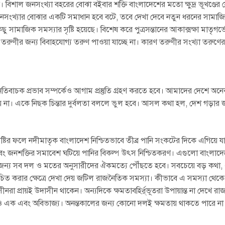
 বিশাল জনসংখ্যা বহরের বোঝা বইবার শক্তি বাংলাদেশের মতো ক্ষুদ্র ভূখণ্ডের 
নসংখ্যার বোঝার একটি সমাধান হবে বটে, তবে দেখা দেবে নতুন ধরনের সামাজিক ও
মাজিক সমস্যার সৃষ্টি হয়েছে। বিশেষ করে পুত্রসন্তানের আকাক্সক্ষা মাতৃগর্ভে
 তরুণীর জন্য বিবাহযোগ্য তরুণ পাওয়া যাচ্ছে না। কারণ তরুণীর সংখ্যা তরুণের
তিবাচক প্রভাব সম্পর্কেও আগাম প্রস্তুতি গ্রহণ করতে হবে। আমাদের দেশে অনেক
া হয় না। একে নিছক চিন্তার দুর্বলতা বললে ভুল হবে। আসল কথা হল, দেশ গড়ার
ষ্টির ফলে নদীমাতৃক বাংলাদেশ নিশ্চিতভাবে তীব্র পানি সংকটের দিকে এগিয়ে য
বং জনশক্তির সমাবেশ ঘটিয়ে পানির বিকল্প উৎস নিশ্চিতকরণ। এগুলো বাংলাদেশ
 এর জন্য সব দল ও মতের অনুসারীদের ঐকমত্যে পৌঁছতে হবে। সবচেয়ে বড় কথা
ত করার ক্ষেত্রে দেখা দেয় জটিল রাজনৈতিক সমস্যা। কীভাবে এ সমস্যা থেকে
াসীনরা প্রায়ই উদাসীন থাকেন। অন্যদিকে ক্ষমতাবহির্র্ভূতরা উপায়ান্ত না দেখে র
গণও এক এবং অবিভাজ্য। অনন্তকালের জন্য কোনো দলই ক্ষমতায় থাকতে পারে ন