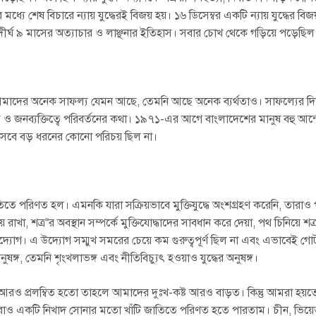
দ্ধের মধ্যে শেষ বিচারে ন্যায় যুদ্ধেরই বিজয় হয়। ১৬ ডিসেম্বর একটি ন্যায় যুদ্ধের বি
র্ঘ ৯ মাসের অত্যাচার ও লাঞ্ছনার ইতিহাস। সবার চোখ থেকে গড়িয়ে পড়েছিল আ
আমাদের অনেক সাফল্য যেমন আছে, তেমনি আছে অনেক ব্যর্থতাও। সাফল্যের দ
 ও জনব্যক্তিত্বে পরিবর্তনের কথা। ১৯৭১-এর আগে বাংলাদেশের মানুষ বহু আন্
সেবে বড় ধরনের কোনো পরিচয় ছিল না।
জাতিতে পরিণত হল। এমনকি যারা সক্রিয়ভাবে মুক্তিযুদ্ধে অংশগ্রহণ করেনি, তারা
কিয়ে রাখা, শত্র“র অবস্থান সম্পর্কে মুক্তিযোদ্ধাদের সাবধান করে দেয়া, পথ চিনিয়ে শত্র
 উদ্যোগ। এ উদ্যোগ সম্মুখ সমরের চেয়ে কম গুরুত্বপূর্ণ ছিল না এবং এভাবেই গ
ষঙ্গ, তেমনি শৃংখলাভঙ্গ এবং নীতিবিচ্যুৎ হওয়াও যুদ্ধের অনুষঙ্গ।
দি আরও প্রলম্বিত হতো তাহলে আমাদের দুঃখ-কষ্ট আরও বাড়ত। কিন্তু আমরা হয়ত
মরাও একটি নিখাদ সোনার মতো খাঁটি জাতিতে পরিণত হতে পারতাম। চীন, ভিয়