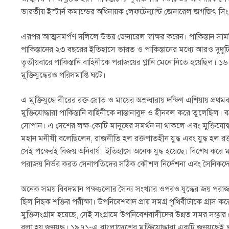
ভারতীয় ইস্টার্ন কমান্ডের অধিনায়ক লেফটেন্যান্ট জেনারেল জগজিৎ সি
এরপর আত্মসমর্পণ দলিলে উভয় জেনারেল স্বাক্ষর করেন। পাকিস্তান স
পাকিস্তানের ২৩ বছরের ইতিহাসে ভারত ও পাকিস্তানের মধ্যে আরও দুদুটি য
তৃতীয়বারে পাকিস্তানি বাহিনীকে পরাজয়ের গ্লানি মেনে নিতে হয়েছিল। ১
মুক্তিযুদ্ধেরও পরিসমাপ্তি ঘটে।
এ মুক্তিযুদ্ধে বীরের রক্ত স্রোত ও মায়ের অশ্রুধারায় দক্ষিণ এশিয়ায় প্
মুক্তিযোদ্ধারা পাকিস্তানি বাহিনীকে নাস্তানাবুদ ও হীনবল করে তুলেছিল। 
সোপান। এ দেশের লক্ষ-কোটি মানুষের সমর্থন না থাকলে এবং মুক্তিযোদ
মহান মনীষী বলেছিলেন, রাজনীতি হল রক্তপাতহীন যুদ্ধ এবং যুদ্ধ হল রক্তপাত
সেই পক্ষেরই বিজয় অনিবার্য। ইতিহাসে অনেক যুদ্ধ হয়েছে। বিশেষ করে মধ
পরাজয় নির্ভর করত সেনাপতিদের সঠিক কৌশল নির্দেশনা এবং সৈনিকদে
অনেক সময় বিবদমান পক্ষগুলোর সৈন্য সংখ্যার ওপরও যুদ্ধের জয় পরাজয় ন
ছিল নিছক শক্তির পরীক্ষা। উপনিবেশবাদ প্রায় সমগ্র পৃথিবীটাকে গ্রাস কর
মুক্তিসংগ্রাম হয়েছে, সেই সংগ্রামে উপনিবেশবাদীদের উন্নত সমর সম্ভ
বলা হয় জনযুদ্ধ। ১৯৭১-এ বাংলাদেশের মুক্তিযোদ্ধারা একটি জনযুদ্ধেই লড়