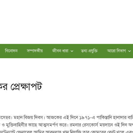
বিনোদন
সম্পাদকীয়
জীবন ধারা
তথ্য প্রযুক্তি
আরো বিভাগ
প্রেক্ষাপট
েম্বর। মহান বিজয় দিবস। আজকের এই দিনে ১৯৭১-এ পাকিস্তানি হানাদার বাহ
িনী ও মুক্তিবাহিনীর কাছে আত্মসমর্পণ করে। রমনার রেসকোর্স ময়দানে ওই দিন অ
 লেফটেন্যান্ট জেনারেল আমির আবদুল্লাহ খান নিয়াজি তার কোমরের বেল্ট খুলে এবং 