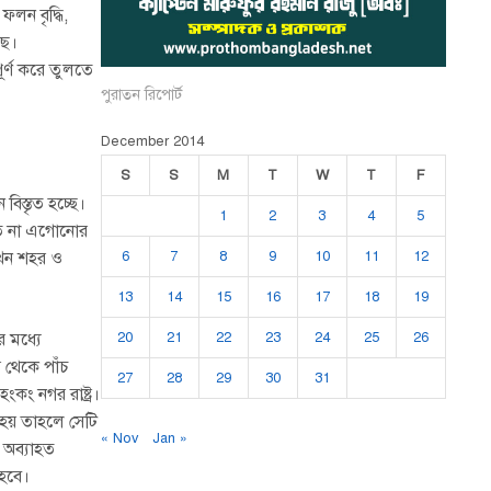
লন বৃদ্ধি,
ছে।
ূর্ণ করে তুলতে
পুরাতন রিপোর্ট
December 2014
S
S
M
T
W
T
F
িস্তৃত হচ্ছে।
1
2
3
4
5
িতে না এগোনোর
 এখন শহর ও
6
7
8
9
10
11
12
13
14
15
16
17
18
19
 মধ্যে
20
21
22
23
24
25
26
র থেকে পাঁচ
27
28
29
30
31
কং নগর রাষ্ট্র।
ত হয় তাহলে সেটি
« Nov
Jan »
, অব্যাহত
 হবে।