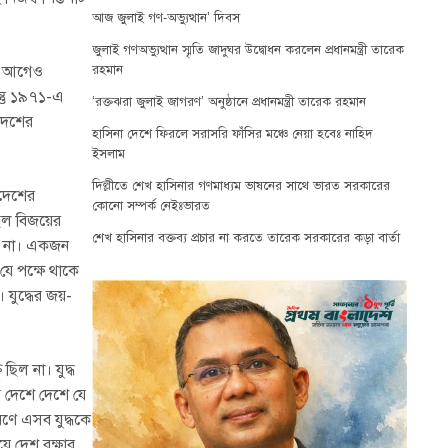
আজ জুলাই গণ-অভ্যুত্থান’ দিবস
জুলাই গণঅভ্যুত্থান স্মৃতি জাদুঘর উদ্বোধন করলেন প্রধানমন্ত্রী তারেক
এর আগেও
রহমান
ন্তু ১৯৭১-এ
‘রক্তঝরা জুলাই জাগরণ’ অনুষ্ঠানে প্রধানমন্ত্রী তারেক রহমান
াদেশের
হাসিনা দেশে ফিরলে সরাসরি ফাঁসির মঞ্চে নেয়া হবেঃ নাহিদ
ইসলাম
দিল্লীতে শেখ হাসিনার গণমাধ্যম ভাষনের সাথে ভারত সরকারের
লাদেশের
কোনো সম্পর্ক নেইঃভারত
ছিল বিজয়ের
শেখ হাসিনার বক্তব্য প্রচার না করতে তারেক সরকারের কড়া বার্তা
তো না। একজন
 যে পক্ষে থাকে
যুদ্ধের জয়-
ছিল না। যুদ্ধ
ার দেশে দেশে যে
রণে এসব যুদ্ধকে
়ে দেশ রক্ষার