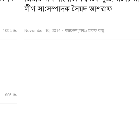
লীগ সা:সম্পাদক সৈয়দ আশরাফ
…
Author
November 10, 2014
ক্যাপ্টেন(অবঃ) মারুফ রাজু
1088
995