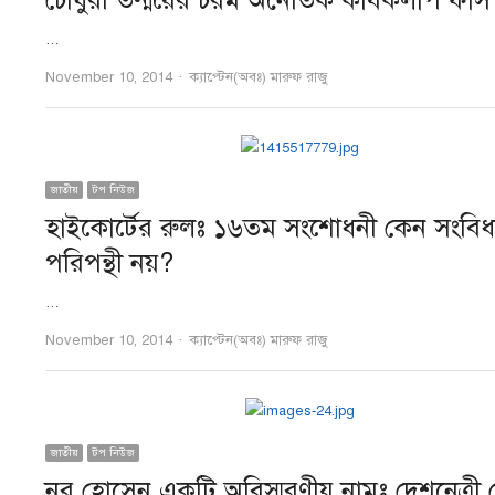
চৌধুরী তন্ময়ের চরম অনৈতিক কার্যকলাপ ফাঁস
…
Author
November 10, 2014
ক্যাপ্টেন(অবঃ) মারুফ রাজু
জাতীয়
টপ নিউজ
হাইকোর্টের রুলঃ ১৬তম সংশোধনী কেন সংবিধ
পরিপন্থী নয়?
…
Author
November 10, 2014
ক্যাপ্টেন(অবঃ) মারুফ রাজু
জাতীয়
টপ নিউজ
নূর হোসেন একটি অবিস্মরণীয় নামঃ দেশনেত্রী