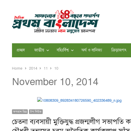
প্রচ্ছদ
জাতীয়
বহিঃর্বিশ্ব
অর্থ ও বানিজ্য
ক্রিড়াজগৎ
Home
2014
11
10
November 10, 2014
অপরাধ চিত্র
টপ নিউজ
চেতনা ব্যবসায়ী মুক্তিযুদ্ধ প্রজন্মলীগ সভাপতি 