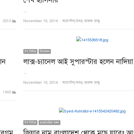
শেখ হাসিনার
…
Author
November 10, 2014
ক্যাপ্টেন(অবঃ) মারুফ রাজু
2010
টপ নিউজ
বিনোদন
ান
লাক্স-চ্যানেল আই সুপারস্টার হলেন নাদিয়া
…
Author
November 10, 2014
ক্যাপ্টেন(অবঃ) মারুফ রাজু
1040
টপ নিউজ
রাজনৈতিক অঙ্গন
 বেগম
জিয়ার নাম বাংলাদেশ থেকে মুছে যাবেঃ 