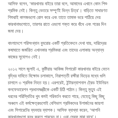
আসিফ বলেন, ‘কারখানার বাইরে তারা বলে, আমাদের এখানে কোন শিশু
শ্রমিক নেই। কিন্তু ভেতরে সম্পূ্র্ণই ভিন্ন চিত্র’। বাড়িতে সাধারণত
শিশুরাই কাগজগুলো রোল করে এবং তাতে তামাক ভরে পাঠিয়ে দেয়
কারখানাগুলোতে, তারপর রাতে এগুলো শক্ত করে বাঁধে এবং পরের দিন
জমা দেয়।
বাংলাদেশে পরিসংখ্যান ব্যুরোর একটি প্রতিবেদনে দেখা যায়, দারিদ্রের
কষাঘাতে জর্জরিত এখানকার শ্রমিকরা এবং তাদের এলাকায় অন্যান্য
কাজের সুযোগও নেই।
২০১২ সালে জুলাই এ, কুষ্টিয়ায় আকিজ সিগারেট কারখানার বাইরে বেতন
বৃদ্ধির দাবিতে বিক্ষোভ চলাকালে, নিরাপত্তী রক্ষীরা ভিড়ের মধ্যে গুলি
চালালে ৩ শ্রমিক নিহত হয়। এরপরেই, ইন্টারন্যাশনাল ট্রেড ইউনিয়ন
কনফেডারেশন প্রধানমন্ত্রীকে একটি চিঠি পাঠান। কিন্তু মৃত্যু এই
ধরনের পরিস্থিতির খুব কমই পরিবর্তন করতে পারে, যেহেতু কিছু কিছু
অঞ্চলে এই কর্মক্ষেত্রগুলোই বেশিভাগ শ্রমিকদের উপার্জনের জায়গা
এবং সিগারেটের ব্যবহার ব্যাপক। আসিফ ব্যাখ্যা করেন, ‘আপনি
কারখানাগুলো বন্ধ করতে পারবেন না। ওরা স্রেফ মারা যাবে’।