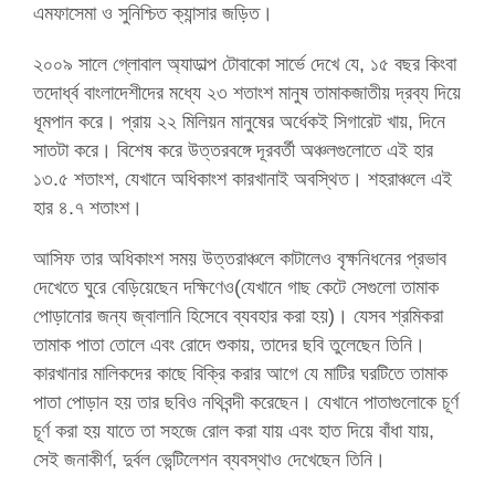
এমফাসেমা ও সুনিশ্চিত ক্যান্সার জড়িত।
২০০৯ সালে গ্লোবাল অ্যাডাল্প টোবাকো সার্ভে দেখে যে, ১৫ বছর কিংবা
তদোর্ধ্ব বাংলাদেশীদের মধ্যে ২৩ শতাংশ মানুষ তামাকজাতীয় দ্রব্য দিয়ে
ধূমপান করে। প্রায় ২২ মিলিয়ন মানুষের অর্ধেকই সিগারেট খায়, দিনে
সাতটা করে। বিশেষ করে উত্তরবঙ্গে দূরবর্তী অঞ্চলগুলোতে এই হার
১৩.৫ শতাংশ, যেখানে অধিকাংশ কারখানাই অবস্থিত। শহরাঞ্চলে এই
হার ৪.৭ শতাংশ।
আসিফ তার অধিকাংশ সময় উত্তরাঞ্চলে কাটালেও বৃক্ষনিধনের প্রভাব
দেখেতে ঘুরে বেড়িয়েছেন দক্ষিণেও(যেখানে গাছ কেটে সেগুলো তামাক
পোড়ানোর জন্য জ্বালানি হিসেবে ব্যবহার করা হয়)। যেসব শ্রমিকরা
তামাক পাতা তোলে এবং রোদে শুকায়, তাদের ছবি তুলেছেন তিনি।
কারখানার মালিকদের কাছে বিক্রি করার আগে যে মাটির ঘরটিতে তামাক
পাতা পোড়ান হয় তার ছবিও নথিবন্দী করেছেন। যেখানে পাতাগুলোকে চূর্ণ
চূর্ণ করা হয় যাতে তা সহজে রোল করা যায় এবং হাত দিয়ে বাঁধা যায়,
সেই জনাকীর্ণ, দুর্বল ভেন্টিলেশন ব্যবস্থাও দেখেছেন তিনি।