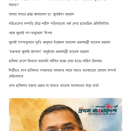
ভারত?
বাবার কবরে শ্রদ্ধা জানালেন ডা: জুবাইদা রহমান
দণ্ডিতদের সম্পত্তি বেঁচে শহীদ পরিবারকে অর্থ দেয়া হবেঃচিফ প্রসিকিউটর
আজ জুলাই গণ-অভ্যুত্থান’ দিবস
জুলাই গণঅভ্যুত্থান স্মৃতি জাদুঘর উদ্বোধন করলেন প্রধানমন্ত্রী তারেক রহমান
‘রক্তঝরা জুলাই জাগরণ’ অনুষ্ঠানে প্রধানমন্ত্রী তারেক রহমান
হাসিনা দেশে ফিরলে সরাসরি ফাঁসির মঞ্চে নেয়া হবেঃ নাহিদ ইসলাম
দিল্লীতে শেখ হাসিনার গণমাধ্যম ভাষনের সাথে ভারত সরকারের কোনো সম্পর্ক
নেইঃভারত
শেখ হাসিনার বক্তব্য প্রচার না করতে তারেক সরকারের কড়া বার্তা