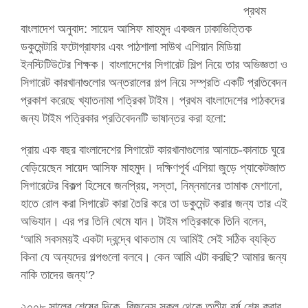
প্রথম
বাংলাদেশ অনুবাদ: সায়েদ আসিফ মাহমুদ একজন ঢাকাভিত্তিক
ডকুমেন্টারি ফটোগ্রাফার এবং পাঠশালা সাউথ এশিয়ান মিডিয়া
ইনস্টিটিউটের শিক্ষক। বাংলাদেশের সিগারেট শিল্প নিয়ে তার অভিজ্ঞতা ও
সিগারেট কারখানাগুলোর অন্তরালের গল্প নিয়ে সম্প্রতি একটি প্রতিবেদন
প্রকাশ করেছে খ্যাতনামা পত্রিকা টাইম। প্রথম বাংলাদেশের পাঠকদের
জন্য টাইম পত্রিকার প্রতিবেদনটি ভাষান্তর করা হলো:
প্রায় এক বছর বাংলাদেশের সিগারেট কারখানাগুলোর আনাচে-কানাচে ঘুরে
বেড়িয়েছেন সায়েদ আসিফ মাহমুদ। দক্ষিণপূর্ব এশিয়া জুড়ে প্যাকেটজাত
সিগারেটের বিকল্প হিসেবে জনপ্রিয়, সস্তা, নিম্নমানের তামাক মেশানো,
হাতে রোল করা সিগারেট কারা তৈরি করে তা ডকুমেন্ট করার জন্য তার এই
অভিযান। এর পর তিনি থেমে যান। টাইম পত্রিকাকে তিনি বলেন,
‘আমি সবসময়ই একটা দ্বন্দ্বে থাকতাম যে আমিই সেই সঠিক ব্যক্তি
কিনা যে অন্যদের গল্পগুলো বলবে। কেন আমি এটা করছি? আমার জন্য
নাকি তাদের জন্য’?
২০০৮ সালের শেষের দিকে, বিজনেস স্কুল থেকে তৃতীয় বর্ষ শেষ করার