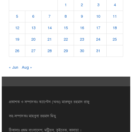
1
2
3
4
5
6
7
8
9
10
11
12
13
14
15
16
17
18
19
20
21
22
23
24
25
26
27
28
29
30
31
« Jun
Aug »
প্রকাশক ও সম্পাদকঃ ক্যাপ্টেন (অবঃ) মারুফুর রহমান রাজু
সহ-সম্পাদকঃ মাহবুবা রহমান মিতু
ঠিকানাঃ প্রথম বাংলাদেশ, মট্রিয়ল, কুইবেক, কানাডা ।