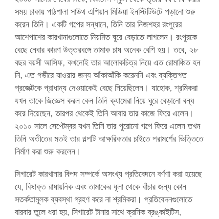
সময় ঢাকায় পাঠশালা সাউথ এশিয়ান মিডিয়া ইনস্টিটিউটে পড়ানো শুরু
করেন তিনি। একটি গল্পের সন্ধানে, তিনি তার নিজশহর রংপুরের
আশেপাশের কারখানাগুলোতে নিয়মিত ঘুরে বেড়াতে লাগলেন। রংপুরকে
বেছে নেবার কারণ উত্তরবঙ্গে তামাক চাষ অনেক বেশি হয়। তবে, ২৮
বছর বয়সী আসিফ, কখনোই তার আলোকচিত্র নিয়ে এত রোমাঞ্চিত হন
নি, এত গভীরে যাওয়ার জন্য আঁকাআঁকি করেননি এবং ব্যক্তিগত
প্রজেক্টকে প্রাধান্য দেওয়াকেই বেছে নিয়েছিলেন। যাহোক, শ্রমিকরা
যখন তাকে জিজ্ঞেস করল কেন তিনি ক্যামেরা নিয়ে ঘুরে বেড়ানো বন্ধ
করে দিয়েছেন, তারপর থেকেই তিনি আবার তার কাজে ফিরে এলেন।
২০১০ সালে সেপ্টেম্বর যখন তিনি তার পুরোনো গল্পে ফিরে এলেন তখন
তিনি অতীতের মতই তার গল্পটি আক্ষরিকতার চাইতে পরামর্শের ভিত্তিতে
নির্মাণ করা শুরু করলেন।
সিগারেট কারখানার বিপদ সম্পর্কে অসংখ্য প্রতিবেদনে বর্ণণা করা হয়েছে
যে, বিষাক্ত রাষায়নিক এবং তামাকের ধূলা থেকে বাঁচার জন্য কোন
সতর্কতামূলক ব্যবস্থা গ্রহণ করে না শ্রমিকরা। প্রতিবেদনগুলোতে
বারবার তুলে ধরা হয়, সিগারেট টানার সাথে ক্রনিক ব্রঙ্কাইটিস,