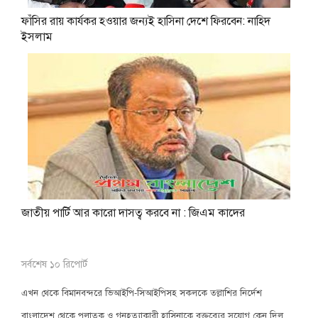
ফাঁসির রায় কার্যকর হওয়ার জন্যই হাসিনা দেশে ফিরবেন: নাহিদ
ইসলাম
জাতীয় পার্টি আর কারো দাসত্ব করবে না : জিএম কাদের
সর্বশেষ ১০ রিপোর্ট
এখন থেকে বিমানবন্দরে ভিআইপি-সিআইপিসহ সকলকে তল্লাশির নির্দেশ
বাংলাদেশ থেকে পলাতক ও গনহত্যাকারী হাসিনাকে বক্তব্যের সুযোগ কেন দিল