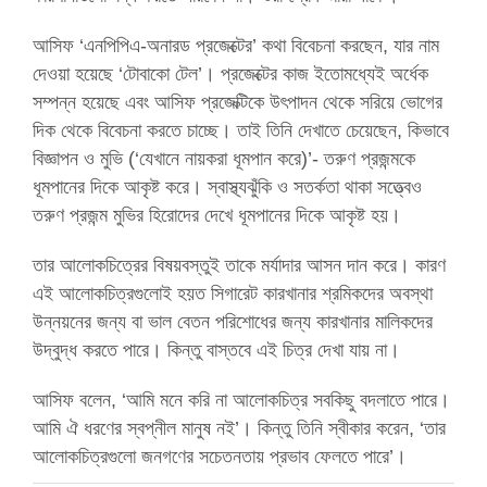
আসিফ ‘এনপিপিএ-অনারড প্রজেক্টের’ কথা বিবেচনা করছেন, যার নাম
দেওয়া হয়েছে ‘টোবাকো টেল’। প্রজেক্টের কাজ ইতোমধ্যেই অর্ধেক
সম্পন্ন হয়েছে এবং আসিফ প্রজেক্টিকে উৎপাদন থেকে সরিয়ে ভোগের
দিক থেকে বিবেচনা করতে চাচ্ছে। তাই তিনি দেখাতে চেয়েছেন, কিভাবে
বিজ্ঞাপন ও মুভি (‘যেখানে নায়করা ধূমপান করে)’- তরুণ প্রজন্মকে
ধূমপানের দিকে আকৃষ্ট করে। স্বাস্থ্যঝুঁকি ও সতর্কতা থাকা সত্ত্বেও
তরুণ প্রজন্ম মুভির হিরোদের দেখে ধূমপানের দিকে আকৃষ্ট হয়।
তার আলোকচিত্রের বিষয়বস্তুই তাকে মর্যাদার আসন দান করে। কারণ
এই আলোকচিত্রগুলোই হয়ত সিগারেট কারখানার শ্রমিকদের অবস্থা
উন্নয়নের জন্য বা ভাল বেতন পরিশোধের জন্য কারখানার মালিকদের
উদ্বুদ্ধ করতে পারে। কিন্তু বাস্তবে এই চিত্র দেখা যায় না।
আসিফ বলেন, ‘আমি মনে করি না আলোকচিত্র সবকিছু বদলাতে পারে।
আমি ঐ ধরণের স্বপ্নীল মানুষ নই’। কিন্তু তিনি স্বীকার করেন, ‘তার
আলোকচিত্রগুলো জনগণের সচেতনতায় প্রভাব ফেলতে পারে’।