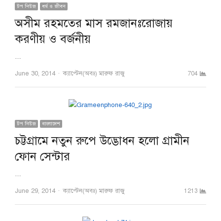
টপ নিউজ
ধর্ম ও জীবন
অসীম রহমতের মাস রমজানঃরোজায়
করণীয় ও বর্জনীয়
…
Author
June 30, 2014
ক্যাপ্টেন(অবঃ) মারুফ রাজু
704
টপ নিউজ
বাংলাদেশ
চট্টগ্রামে নতুন রুপে উদ্ভোধন হলো গ্রামীন
ফোন সেন্টার
…
Author
June 29, 2014
ক্যাপ্টেন(অবঃ) মারুফ রাজু
1213