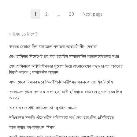
Posts
1
2
…
23
Next page
Page
Page
Page
pagination
সর্বশেষ ১০ রিপোর্ট
ভারতে যেভাবে দিন কাটাচ্ছেন পলাতক আওয়ামী লীগ নেতারা
শেখ হাসিনার নির্দেশেই গুম করা হয়েছিল সালাহউদ্দিন আহমদকেঃতদন্ত সংস্থা
শেখ হাসিনাকে অস্থিতিশীলতার সুযোগ দিয়ে বাংলাদেশের বন্ধুত্ব চাওয়া ভারতের
দ্বিমুখী আচরণ : সালাউদ্দীন আহমদ
এখন থেকে বিমানবন্দরে ভিআইপি-সিআইপিসহ সকলকে তল্লাশির নির্দেশ
বাংলাদেশ থেকে পলাতক ও গনহত্যাকারী হাসিনাকে বক্তব্যের সুযোগ কেন দিল
ভারত?
বাবার কবরে শ্রদ্ধা জানালেন ডা: জুবাইদা রহমান
দণ্ডিতদের সম্পত্তি বেঁচে শহীদ পরিবারকে অর্থ দেয়া হবেঃচিফ প্রসিকিউটর
আজ জুলাই গণ-অভ্যুত্থান’ দিবস