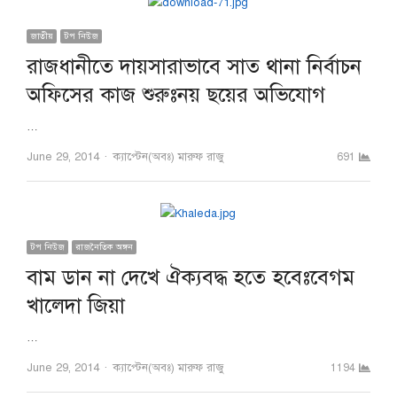
জাতীয়
টপ নিউজ
রাজধানীতে দায়সারাভাবে সাত থানা নির্বাচন
অফিসের কাজ শুরুঃনয় ছয়ের অভিযোগ
…
Author
June 29, 2014
ক্যাপ্টেন(অবঃ) মারুফ রাজু
691
টপ নিউজ
রাজনৈতিক অঙ্গন
বাম ডান না দেখে ঐক্যবদ্ধ হতে হবেঃবেগম
খালেদা জিয়া
…
Author
June 29, 2014
ক্যাপ্টেন(অবঃ) মারুফ রাজু
1194