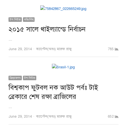
টপ নিউজ
বহিঃর্বিশ্ব
২০১৫ সালে থাইল্যান্ডে নির্বাচন
…
Author
June 29, 2014
ক্যাপ্টেন(অবঃ) মারুফ রাজু
785
ক্রিড়াজগৎ
টপ নিউজ
বিশ্বকাপ ফুটবল নক আউট পর্বঃ টাই
ব্রেকারে শেষ রক্ষা ব্রাজিলের
…
Author
June 29, 2014
ক্যাপ্টেন(অবঃ) মারুফ রাজু
652