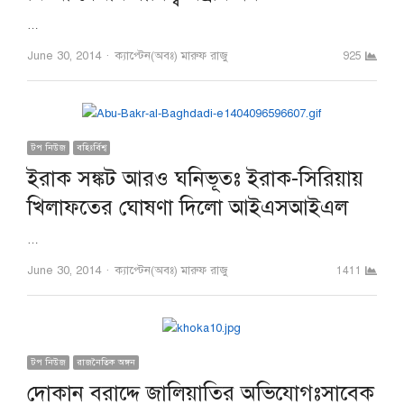
…
Author
June 30, 2014
ক্যাপ্টেন(অবঃ) মারুফ রাজু
925
টপ নিউজ
বহিঃর্বিশ্ব
ইরাক সঙ্কট আরও ঘনিভূতঃ ইরাক-সিরিয়ায়
খিলাফতের ঘোষণা দিলো আইএসআইএল
…
Author
June 30, 2014
ক্যাপ্টেন(অবঃ) মারুফ রাজু
1411
টপ নিউজ
রাজনৈতিক অঙ্গন
দোকান বরাদ্দে জালিয়াতির অভিযোগঃসাবেক