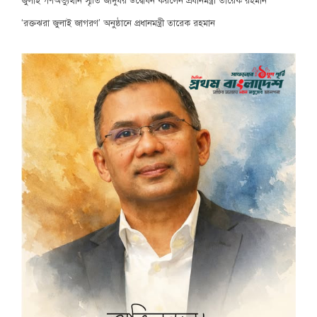
জুলাই গণঅভ্যুত্থান স্মৃতি জাদুঘর উদ্বোধন করলেন প্রধানমন্ত্রী তারেক রহমান
‘রক্তঝরা জুলাই জাগরণ’ অনুষ্ঠানে প্রধানমন্ত্রী তারেক রহমান