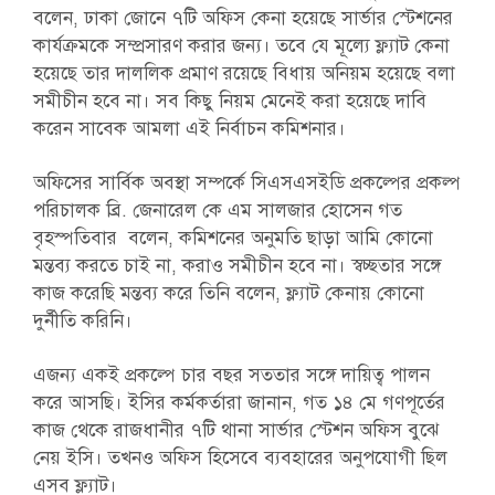
বলেন, ঢাকা জোনে ৭টি অফিস কেনা হয়েছে সার্ভার স্টেশনের
কার্যক্রমকে সম্প্রসারণ করার জন্য। তবে যে মূল্যে ফ্ল্যাট কেনা
হয়েছে তার দাললিক প্রমাণ রয়েছে বিধায় অনিয়ম হয়েছে বলা
সমীচীন হবে না। সব কিছু নিয়ম মেনেই করা হয়েছে দাবি
করেন সাবেক আমলা এই নির্বাচন কমিশনার।
অফিসের সার্বিক অবস্থা সম্পর্কে সিএসএসইডি প্রকল্পের প্রকল্প
পরিচালক ব্রি. জেনারেল কে এম সালজার হোসেন গত
বৃহস্পতিবার বলেন, কমিশনের অনুমতি ছাড়া আমি কোনো
মন্তব্য করতে চাই না, করাও সমীচীন হবে না। স্বচ্ছতার সঙ্গে
কাজ করেছি মন্তব্য করে তিনি বলেন, ফ্ল্যাট কেনায় কোনো
দুর্নীতি করিনি।
এজন্য একই প্রকল্পে চার বছর সততার সঙ্গে দায়িত্ব পালন
করে আসছি। ইসির কর্মকর্তারা জানান, গত ১৪ মে গণপূর্তের
কাজ থেকে রাজধানীর ৭টি থানা সার্ভার স্টেশন অফিস বুঝে
নেয় ইসি। তখনও অফিস হিসেবে ব্যবহারের অনুপযোগী ছিল
এসব ফ্ল্যাট।