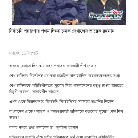
নির্বাচনি প্রচারণার প্রথম দিনই চমক দেখালেন তারেক রহমান
সর্বশেষ ১০ রিপোর্ট
ভারতে যেভাবে দিন কাটাচ্ছেন পলাতক আওয়ামী লীগ নেতারা
শেখ হাসিনার নির্দেশেই গুম করা হয়েছিল সালাহউদ্দিন আহমদকেঃতদন্ত সংস্থা
শেখ হাসিনাকে অস্থিতিশীলতার সুযোগ দিয়ে বাংলাদেশের বন্ধুত্ব চাওয়া ভারতের
দ্বিমুখী আচরণ : সালাউদ্দীন আহমদ
এখন থেকে বিমানবন্দরে ভিআইপি-সিআইপিসহ সকলকে তল্লাশির নির্দেশ
বাংলাদেশ থেকে পলাতক ও গনহত্যাকারী হাসিনাকে বক্তব্যের সুযোগ কেন দিল
ভারত?
বাবার কবরে শ্রদ্ধা জানালেন ডা: জুবাইদা রহমান
দণ্ডিতদের সম্পত্তি বেঁচে শহীদ পরিবারকে অর্থ দেয়া হবেঃচিফ প্রসিকিউটর