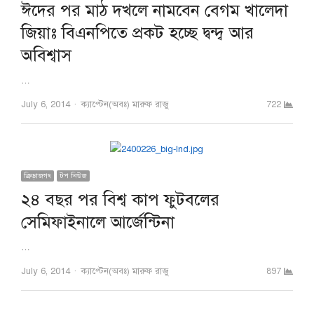
ঈদের পর মাঠ দখলে নামবেন বেগম খালেদা
জিয়াঃ বিএনপিতে প্রকট হচ্ছে দ্বন্দ্ব আর
অবিশ্বাস
…
Author
July 6, 2014
ক্যাপ্টেন(অবঃ) মারুফ রাজু
722
ক্রিড়াজগৎ
টপ নিউজ
২৪ বছর পর বিশ্ব কাপ ফুটবলের
সেমিফাইনালে আর্জেন্টিনা
…
Author
July 6, 2014
ক্যাপ্টেন(অবঃ) মারুফ রাজু
897