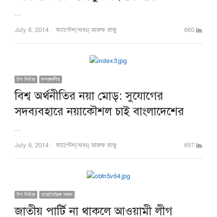
…
Author
July 6, 2014
ক্যাপ্টেন(অবঃ) মারুফ রাজু
660
টপ নিউজ
সম্পাদকীয়
বিশ্ব অর্থনীতির নয়া মোড়: সুযোগের
সদব্যবহারে নয়াকৌশল চাই বাংলাদেশের
…
Author
July 6, 2014
ক্যাপ্টেন(অবঃ) মারুফ রাজু
697
টপ নিউজ
রাজনৈতিক অঙ্গন
জাতীয় পার্টি না থাকলে আওয়ামী লীগ