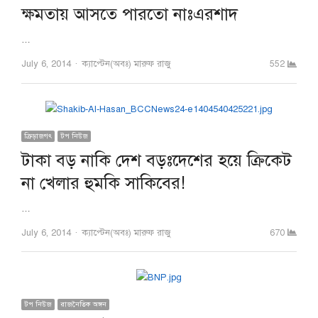
ক্ষমতায় আসতে পারতো নাঃএরশাদ
…
Author
July 6, 2014
ক্যাপ্টেন(অবঃ) মারুফ রাজু
552
ক্রিড়াজগৎ
টপ নিউজ
টাকা বড় নাকি দেশ বড়ঃদেশের হয়ে ক্রিকেট
না খেলার হুমকি সাকিবের!
…
Author
July 6, 2014
ক্যাপ্টেন(অবঃ) মারুফ রাজু
670
টপ নিউজ
রাজনৈতিক অঙ্গন