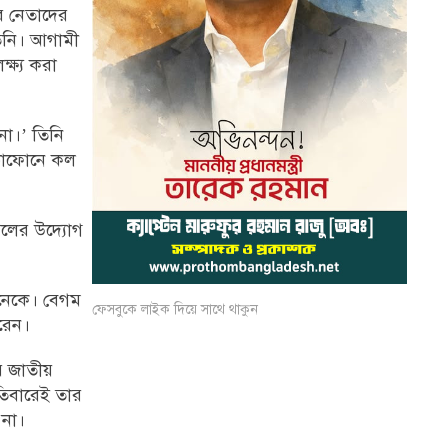
র নেতাদের
তিনি। আগামী
্ষ্য করা
না।’ তিনি
ুঠোফোনে কল
সিলের উদ্যোগ
অনেকে। বেগম
ফেসবুকে লাইক দিয়ে সাথে থাকুন
রেন।
র জাতীয়
রতিবারেই তার
 না।