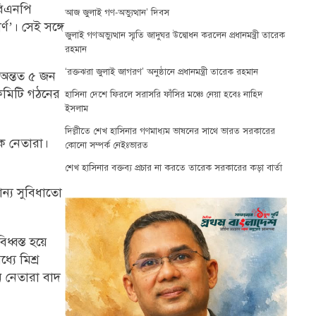
বিএনপি
আজ জুলাই গণ-অভ্যুত্থান’ দিবস
’। সেই সঙ্গে
জুলাই গণঅভ্যুত্থান স্মৃতি জাদুঘর উদ্বোধন করলেন প্রধানমন্ত্রী তারেক
রহমান
‘রক্তঝরা জুলাই জাগরণ’ অনুষ্ঠানে প্রধানমন্ত্রী তারেক রহমান
 অন্তত ৫ জন
 কমিটি গঠনের
হাসিনা দেশে ফিরলে সরাসরি ফাঁসির মঞ্চে নেয়া হবেঃ নাহিদ
ইসলাম
দিল্লীতে শেখ হাসিনার গণমাধ্যম ভাষনের সাথে ভারত সরকারের
িক নেতারা।
কোনো সম্পর্ক নেইঃভারত
শেখ হাসিনার বক্তব্য প্রচার না করতে তারেক সরকারের কড়া বার্তা
ন্য সুবিধাতো
্বস্ত হয়ে
যে মিশ্র
ীন নেতারা বাদ