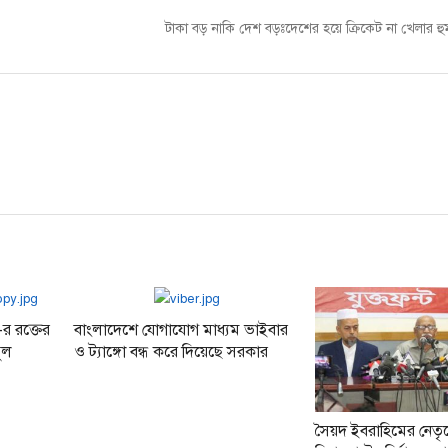
Next
টাকা বড় নাকি দেশ বড়ঃদেশের হয়ে ক্রিকেট না খেলার হু
post:
র রক্তের
বাংলাদেশে যোগাযোগ মাধ্যম ভাইবার
দুল
ও ট্যাঙ্গো বন্ধ করে দিয়েছে সরকার
সৈয়দ ইবরাহিমের নেতৃত্