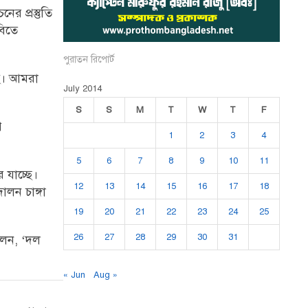
র প্রস্তুতি
বিতে
পুরাতন রিপোর্ট
ছে। আমরা
July 2014
S
S
M
T
W
T
F
ি
1
2
3
4
5
6
7
8
9
10
11
 যাচ্ছে।
12
13
14
15
16
17
18
লন চাঙ্গা
19
20
21
22
23
24
25
26
27
28
29
30
31
বলেন, ‘দল
« Jun
Aug »