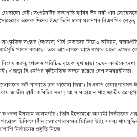
তো গোছালো নেই। সংগঠনটির সভাপতি হাবিব উন নবী খান সোহেলকে
সোহেলের অনেক দিনের ইচ্ছা তিনি ঢাকা মহানগর বিএনপির নেতৃত্ব
স্কৃতিক সংস্থার (জাসাস) শীর্ষ নেতাদের নিয়েও অনিয়ম, স্বজনপ্রীত
র্মসূচি পালন করেছে। তবে আন্দোলনে মাঠে নামার মতো তাদের ক
বিশেষ গুরুত্ব পেলেও পরিচিত দুয়েক মুখ ছাড়া তেমন কাউকে দেখা 
নেই। এছাড়া বিএনপির কূটনৈতিক অঙ্গনে রয়েছে বেশ সমন্বয়হীনতা।
 আন্দোলনের জট পাকাতে চান খালেদা জিয়া। বিএনপি চেয়ারপারসন 
রাম জাতীয় স্থায়ী কমিটির সদস্য আ স ম হান্নান শাহ জাতীয় প্রেসক্
া ফখরুল ইসলাম আলমগীর। তিনি ইতোমধ্যে আগামী নির্বাচনের প্রস্
পাতালে চিকিৎসাধীন চেয়ারপারসনের মিডিয়া উইং সদস্য শামসুদ্দি
 নির্বাচনের প্রস্তুতি নিচ্ছে।