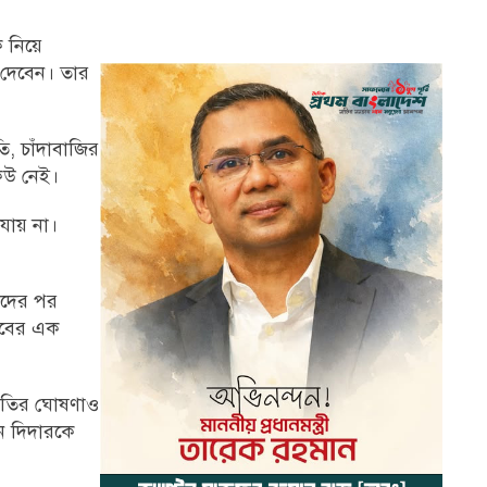
 নিয়ে
 দেবেন। তার
ি, চাঁদাবাজির
েউ নেই।
যায় না।
ঈদের পর
লাবের এক
তুতির ঘোষণাও
ন দিদারকে