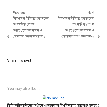
Post
Previous
Next
Previous
Next
পিলখানার বিডিআর হত্যাযজ্ঞের
পিলখানার বিডিআর হত্যাযজ্ঞের
navigation
post:
post:
অপ্রকাশিত গোপন
অপ্রকাশিত গোপন
অধ্যায়গুলোঃমূল কারন ও
অধ্যায়গুলোঃমূল কারন ও
হোতাদের স্বরুপ উন্মোচন-১
হোতাদের স্বরুপ উন্মোচন-২
Share this post
You may also like...
ভিসি ফরিদউদ্দিনের অধীনে শাহজালাল বিশ্ববিদ্যালয় ভালোই চলছেঃ