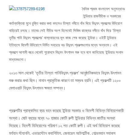
দৈনিক প্রথম বাংলাদেশ অনুসন্ধানঃ
ইন্ডিয়ার রাজনীতিক ও সরকারের
কর্তাব্যক্তিরা মুখে চুক্তি করার কথা বললেও তিস্তা নদীতে বাঁধ দিয়ে বিদ্যুৎ প্রকল্পের বিনিয়োগ
বাড়িয়েই চলছে। তাদের সেই নীতির অংশ হিসেবেই সিকিম রাজ্যের নদীতে বাঁধ দিয়ে ‘তিস্তা
তৃতীয় পানি বিদ্যুৎ প্রকল্পের’ বাস্তবায়নের মূল কাজ শেষ করেছে ইন্ডিয়া। এইটি ইন্ডিয়ার
ইতিহাসে বিদেশী বিনিয়োগে নির্মিত সবচেয়ে বড় বিদ্যুৎ প্রকল্পগুলোর মধ্যে অন্যতম। এই
প্রকল্পে আগামী বছর থেকেই পুরোদমে বিদ্যুৎ উৎপাদন শুরু হবে বলে জানিয়েছে ইন্ডিয়ার সংবাদ
মাধ্যমগুলো।
২০১৩ সাল থেকেই ‘তৃতীয় তিস্তা পানিবিদ্যুৎ প্রকল্প’ আনুষ্ঠানিকভাবে বিদ্যুৎ উৎপাদন
শুরু করার কথা ছিল। নানান প্রাকৃতিক কারণে তা সম্ভব হয়নি। এই প্রকল্পটি ১২০০
মেগাওয়াট বিদ্যুৎ উৎপাদন ক্ষমতা সম্পন্ন।
প্রকল্পটির প্রাক্কলিত ব্যয় বহন করেছে ইন্ডিয়া সরকার ও বিদেশী বিভিন্ন বিনিয়োগকারী
সংস্থা। মোট ব্যয়ের মধ্যে ৭০ হাজার কোটি রুপী ইন্ডিয়ার বিভিন্ন জাতীয় সংস্থা
দিয়েছে। বিদেশী বিনিয়োগের পরিমাণ ১২ শত কোটি রুপী। এই অর্থ বিনিয়োগ করেছে
মর্গ্যান স্ট্যানলি, এভারস্টোন ক্যাপিটাল, জেনারেল আটলান্টিক, গোল্ডম্যান স্যাকস