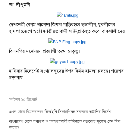
ডা. দীপুমনি
দেশনেত্রী বেগম খালেদা জিয়ার গাড়িবহরে ছাত্রলীগ, যুবলীগের
হামলাঃজেগে ওঠো জাতীয়তাবাদী শক্তি,প্রতিহত করো বাকশালীদের
বিএনপির মনোনয়ন প্রত্যাশী তরুন নেতৃত্ব।
হাসিনার নিদের্শেই সংখ্যালঘুদের উপর নির্মম হামলা চলছেঃ গয়েশ্বর
চন্দ্র রায়
সর্বশেষ ১০ রিপোর্ট
এখন থেকে বিমানবন্দরে ভিআইপি-সিআইপিসহ সকলকে তল্লাশির নির্দেশ
বাংলাদেশ থেকে পলাতক ও গনহত্যাকারী হাসিনাকে বক্তব্যের সুযোগ কেন দিল
ভারত?