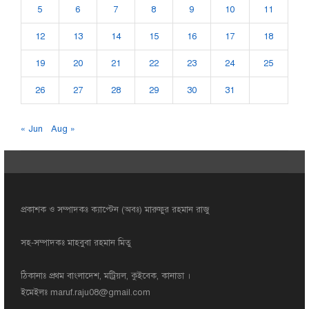
5
6
7
8
9
10
11
12
13
14
15
16
17
18
19
20
21
22
23
24
25
26
27
28
29
30
31
« Jun
Aug »
প্রকাশক ও সম্পাদকঃ ক্যাপ্টেন (অবঃ) মারুফুর রহমান রাজু
সহ-সম্পাদকঃ মাহবুবা রহমান মিতু
ঠিকানাঃ প্রথম বাংলাদেশ, মট্রিয়ল, কুইবেক, কানাডা ।
ইমেইলঃ
maruf.raju08@gmail.com