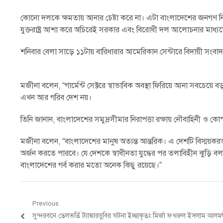
কোনো দলকে ক্ষমতায় আনার চেষ্টা করে না। এটা বাংলাদেশের জনগণ নির্
যুক্তরাষ্ট্র আশা করে অচিরেই সরকার এবং বিরোধী দল আলোচনার মাধ্য
শনিবার বেলা সাড়ে ১১টায় বারিধারার আমেরিকান সেন্টারে বিদায়ী সংব
মজীনা বলেন, “গার্মেন্ট সেক্টরে স্বাভাবিক অবস্থা ফিরিয়ে আনা সবচেয়ে ব
এখন আর গরিব দেশ নয়।
তিনি জানান, বাংলাদেশের সমুদ্রসীমার নিরাপত্তা রক্ষায় নৌবাহিনী ও কো
মজীনা বলেন, “বাংলাদেশের মানুষ অত্যন্ত আন্তরিক। এ দেশটি বিস্ময়করভাবে
অর্জন করতে পারবে। যে দেশকে স্বাধীনতা যুদ্ধের পর তলাবিহীন ঝুড়ি বলা
বাংলাদেশের গর্ব করার মতো অনেক কিছু রয়েছে।”
Post
Previous
Previous
সুন্দরবনে তেলভর্তি ট্যাঙ্কারডুবির ঘটনা ইচ্ছাকৃতঃ মির্জা ফখরুল ইসলাম আলম