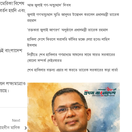
আমেরিকা বিশেষ
আজ জুলাই গণ-অভ্যুত্থান’ দিবস
বর্তন হয়নি এবং
জুলাই গণঅভ্যুত্থান স্মৃতি জাদুঘর উদ্বোধন করলেন প্রধানমন্ত্রী তারেক
রহমান
‘রক্তঝরা জুলাই জাগরণ’ অনুষ্ঠানে প্রধানমন্ত্রী তারেক রহমান
হাসিনা দেশে ফিরলে সরাসরি ফাঁসির মঞ্চে নেয়া হবেঃ নাহিদ
ইসলাম
্ডেই বাংলাদেশ
দিল্লীতে শেখ হাসিনার গণমাধ্যম ভাষনের সাথে ভারত সরকারের
কোনো সম্পর্ক নেইঃভারত
শেখ হাসিনার বক্তব্য প্রচার না করতে তারেক সরকারের কড়া বার্তা
ন লক্ষ্যমাত্রাও
য়েছে।
Next
 শাহদীন মালিক