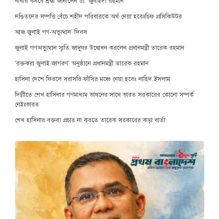
বাবার কবরে শ্রদ্ধা জানালেন ডা: জুবাইদা রহমান
দণ্ডিতদের সম্পত্তি বেঁচে শহীদ পরিবারকে অর্থ দেয়া হবেঃচিফ প্রসিকিউটর
আজ জুলাই গণ-অভ্যুত্থান’ দিবস
জুলাই গণঅভ্যুত্থান স্মৃতি জাদুঘর উদ্বোধন করলেন প্রধানমন্ত্রী তারেক রহমান
‘রক্তঝরা জুলাই জাগরণ’ অনুষ্ঠানে প্রধানমন্ত্রী তারেক রহমান
হাসিনা দেশে ফিরলে সরাসরি ফাঁসির মঞ্চে নেয়া হবেঃ নাহিদ ইসলাম
দিল্লীতে শেখ হাসিনার গণমাধ্যম ভাষনের সাথে ভারত সরকারের কোনো সম্পর্ক
নেইঃভারত
শেখ হাসিনার বক্তব্য প্রচার না করতে তারেক সরকারের কড়া বার্তা