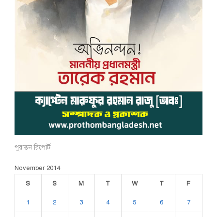
পুরাতন রিপোর্ট
November 2014
S
S
M
T
W
T
F
1
2
3
4
5
6
7