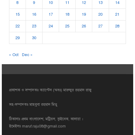
8
9
10
11
12
13
14
15
16
17
18
19
20
21
22
23
24
25
26
27
28
29
30
« Oct
Dec »
প্রকাশক ও সম্পাদকঃ ক্যাপ্টেন (অবঃ) মারুফুর রহমান রাজু
সহ-সম্পাদকঃ মাহবুবা রহমান মিতু
ঠিকানাঃ প্রথম বাংলাদেশ, মট্রিয়ল, কুইবেক, কানাডা ।
ইমেইলঃ
maruf.raju08@gmail.com