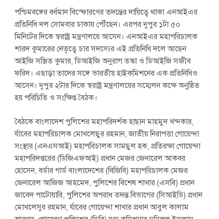
পশ্চিমবঙ্গের বর্ধমান বিস্ফোরণের তদন্তের দায়িত্বে থাকা এনআইএর
প্রতিনিধি দল সোমবার ঢাকায় পৌঁছেন। এরপর দুপুর ১টা ৫০
মিনিটের দিকে স্বরাষ্ট্র মন্ত্রণালয়ে আসেন। এনআইএর মহাপরিচালক
শারদ কুমারের নেতৃত্বে চার সদস্যের এই প্রতিনিধি দলে আছেন
আইজি সঞ্জিত কুমার, ডিআইজি অনুরাগ তস্কা ও ডিআইজি সজীব
ফরিদ। এছাড়া তাদের সঙ্গে ভারতীয় হাইকমিশনের এক প্রতিনিধিও
আসেন। দুপুর ২টার দিকে স্বরাষ্ট্র মন্ত্রণালয়ের সম্মেলন কক্ষে অনুষ্ঠিত
হয় পরিচিতি ও সংক্ষিপ্ত বৈঠক।
বৈঠকে বাংলাদেশ পুলিশের মহাপরিদর্শক হাছান মাহমুদ খন্দকার,
র্যাবের মহাপরিচালক মোখলেছুর রহমান, জাতীয় নিরাপত্তা গোয়েন্দা
সংস্থার (এনএসআই) মহাপরিচালক সামছুল হক, প্রতিরক্ষা গোয়েন্দা
মহাপরিদপ্তরের (ডিজিএফআই) প্রধান মেজর জেনারেল আকবর
হোসেন, বর্ডার গার্ড বাংলাদেশের (বিজিবি) মহাপরিচালক মেজর
জেনারেল আজিজ আহমেদ, পুলিশের বিশেষ শাখার (এসবি) প্রধান
জাবেদ পাটোয়ারি, পুলিশের অপরাধ তদন্ত বিভাগের (সিআইডি) প্রধান
মোখলেসুর রহমান, র্যাবের গোয়েন্দা শাখার প্রধান আবুল কালাম