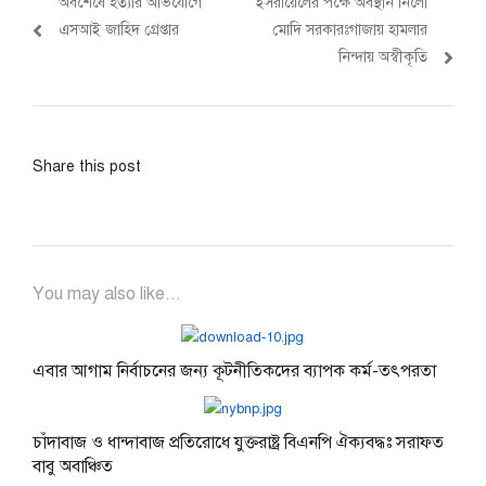
Previous
Next
অবশেষে হত্যার অভিযোগে
ইসরায়েলের পক্ষে অবস্থান নিলো
navigation
post:
post:
এসআই জাহিদ গ্রেপ্তার
মোদি সরকারঃগাজায় হামলার
নিন্দায় অস্বীকৃতি
Share this post
You may also like...
এবার আগাম নির্বাচনের জন্য কূটনীতিকদের ব্যাপক কর্ম-তৎপরতা
চাঁদাবাজ ও ধান্দাবাজ প্রতিরোধে যুক্তরাষ্ট্র বিএনপি ঐক্যবদ্ধঃ সরাফত
বাবু অবাঞ্চিত