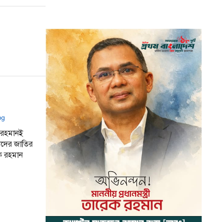
র রহমানই
াদের জাতির
ক রহমান