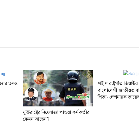
যার তদন্ত
শহীদ রাষ্ট্রপতি জিয়াউ
ে
বাংলাদেশী জাতীয়তাব
পিতা- দেশনায়ক তারে
যুক্তরাষ্ট্রের নিষেধাজ্ঞা পাওয়া কর্মকর্তারা
কেমন আছেন?