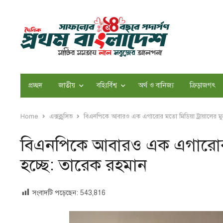
প্রচ্ছদ
জাতীয়
বহিঃর্বিশ্ব
অর্থ ও বানিজ্য
ক্রিড়াজগৎ
Home
এক্সক্লুসিভ
বিএনপিকে আবারও এক এগারোর মতো মিডিয়া ট্রায়ালের মু
বিএনপিকে আবারও এক এগারোর মত
হচ্ছে: তারেক রহমান
সংবাদটি পড়েছেন:
543,816