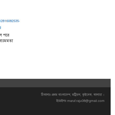
লে পরে
রবোঃমমতা
ঠিকানাঃ প্রথম বাংলাদেশ, মট্রিয়ল, কুইবেক, কানাডা ।
ইমেইলঃ
maruf.raju08@gmail.com