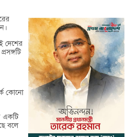
ষরের
ান।
দুই দেশের
্রসঙ্গটি
র্কে কোনো
য় একটি
েছে বলে