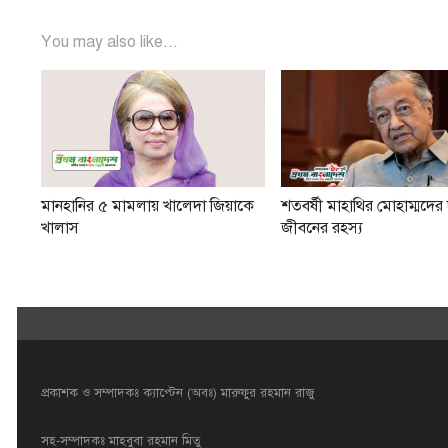
You may also like...
মানহানির ৫ মামলায় খালেদা জিয়াকে
শতবর্ষী মাহাথির মোহাম্মদের দ
খালাস
জীবনের রহস্য
প্রকাশক ও সম্পাদকঃ ক্যাপ্টেন (অবঃ) মারুফুর রহমান রাজু
সহ-সম্পাদকঃ মাহবুবা রহমান মিতু