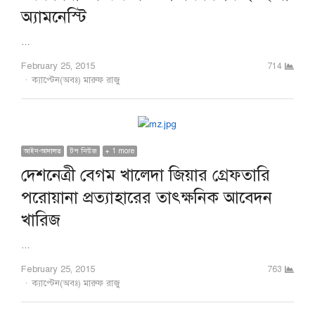
অ্যামনেস্টি
…
February 25, 2015
714
Author
ক্যাপ্টেন(অবঃ) মারুফ রাজু
আইন-আদালত
টপ নিউজ
+ 1 more
দেশনেত্রী বেগম খালেদা জিয়ার গ্রেফতারি
পরোয়ানা প্রত্যাহারের তাৎক্ষনিক আবেদন
খারিজ
…
February 25, 2015
763
Author
ক্যাপ্টেন(অবঃ) মারুফ রাজু