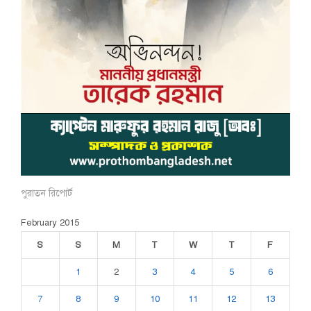
পুরাতন রিপোর্ট
February 2015
S
S
M
T
W
T
F
1
2
3
4
5
6
7
8
9
10
11
12
13