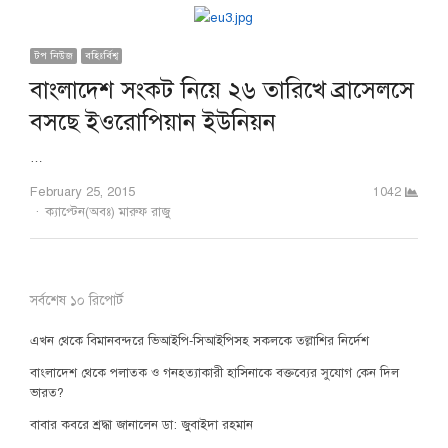
টপ নিউজ
বহিঃর্বিশ্ব
বাংলাদেশ সংকট নিয়ে ২৬ তারিখে ব্রাসেলসে
বসছে ইওরোপিয়ান ইউনিয়ন
…
February 25, 2015
1042
Author
ক্যাপ্টেন(অবঃ) মারুফ রাজু
সর্বশেষ ১০ রিপোর্ট
এখন থেকে বিমানবন্দরে ভিআইপি-সিআইপিসহ সকলকে তল্লাশির নির্দেশ
বাংলাদেশ থেকে পলাতক ও গনহত্যাকারী হাসিনাকে বক্তব্যের সুযোগ কেন দিল
ভারত?
বাবার কবরে শ্রদ্ধা জানালেন ডা: জুবাইদা রহমান