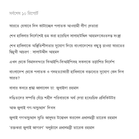
সর্বশেষ ১০ রিপোর্ট
ভারতে যেভাবে দিন কাটাচ্ছেন পলাতক আওয়ামী লীগ নেতারা
শেখ হাসিনার নির্দেশেই গুম করা হয়েছিল সালাহউদ্দিন আহমদকেঃতদন্ত সংস্থা
শেখ হাসিনাকে অস্থিতিশীলতার সুযোগ দিয়ে বাংলাদেশের বন্ধুত্ব চাওয়া ভারতের
দ্বিমুখী আচরণ : সালাউদ্দীন আহমদ
এখন থেকে বিমানবন্দরে ভিআইপি-সিআইপিসহ সকলকে তল্লাশির নির্দেশ
বাংলাদেশ থেকে পলাতক ও গনহত্যাকারী হাসিনাকে বক্তব্যের সুযোগ কেন দিল
ভারত?
বাবার কবরে শ্রদ্ধা জানালেন ডা: জুবাইদা রহমান
দণ্ডিতদের সম্পত্তি বেঁচে শহীদ পরিবারকে অর্থ দেয়া হবেঃচিফ প্রসিকিউটর
আজ জুলাই গণ-অভ্যুত্থান’ দিবস
জুলাই গণঅভ্যুত্থান স্মৃতি জাদুঘর উদ্বোধন করলেন প্রধানমন্ত্রী তারেক রহমান
‘রক্তঝরা জুলাই জাগরণ’ অনুষ্ঠানে প্রধানমন্ত্রী তারেক রহমান