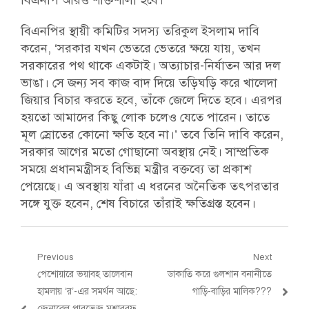
বিএনপি আরও শক্তিশালী হবে।
বিএনপির স্থায়ী কমিটির সদস্য তরিকুল ইসলাম দাবি
করেন, ‘সরকার যখন ভেতরে ভেতরে ক্ষয়ে যায়, তখন
সরকারের পথ থাকে একটাই। অত্যাচার-নির্যাতন আর দল
ভাঙা। সে জন্য সব কাজ বাদ দিয়ে তড়িঘড়ি করে খালেদা
জিয়ার বিচার করতে হবে, তাঁকে জেলে দিতে হবে। এরপর
হয়তো আমাদের কিছু লোক চলেও যেতে পারেন। তাতে
মূল স্রোতের কোনো ক্ষতি হবে না।’ তবে তিনি দাবি করেন,
সরকার আগের মতো গোছানো অবস্থায় নেই। সাম্প্রতিক
সময়ে প্রধানমন্ত্রীসহ বিভিন্ন মন্ত্রীর বক্তব্যে তা প্রকাশ
পেয়েছে। এ অবস্থায় যাঁরা এ ধরনের অনৈতিক তৎপরতার
সঙ্গে যুক্ত হবেন, শেষ বিচারে তাঁরাই ক্ষতিগ্রস্ত হবেন।
Post
Previous
Next
Previous
Next
পেশোয়ারে ভয়াবহ তালেবান
ডাকাতি করে গুলশান বনানীতে
navigation
post:
post:
হামলায় ‘র’-এর সমর্থন আছে:
গাড়ি-বাড়ির মালিক???
জেনারেল পারভেজ মুশাররফ