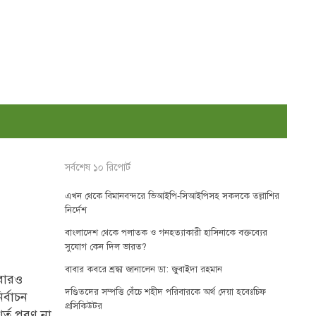
সর্বশেষ ১০ রিপোর্ট
এখন থেকে বিমানবন্দরে ভিআইপি-সিআইপিসহ সকলকে তল্লাশির
নির্দেশ
বাংলাদেশ থেকে পলাতক ও গনহত্যাকারী হাসিনাকে বক্তব্যের
সুযোগ কেন দিল ভারত?
বাবার কবরে শ্রদ্ধা জানালেন ডা: জুবাইদা রহমান
বারও
দণ্ডিতদের সম্পত্তি বেঁচে শহীদ পরিবারকে অর্থ দেয়া হবেঃচিফ
র্বাচন
প্রসিকিউটর
্ত পূরণ না