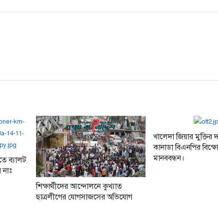
post:
খালেদা জিয়ার মুক্তির
কানাডা বিএনপির বিক্
মানববন্ধন।
ে ব্যালট
 নাঃ
শিক্ষার্থীদের আন্দোলনে কুখ্যাত
ছাত্রলীগের যোগসাজসের অভিযোগ