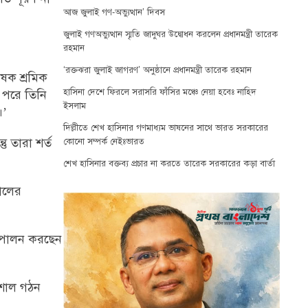
আজ জুলাই গণ-অভ্যুত্থান’ দিবস
জুলাই গণঅভ্যুত্থান স্মৃতি জাদুঘর উদ্বোধন করলেন প্রধানমন্ত্রী তারেক
রহমান
‘রক্তঝরা জুলাই জাগরণ’ অনুষ্ঠানে প্রধানমন্ত্রী তারেক রহমান
ৃষক শ্রমিক
হাসিনা দেশে ফিরলে সরাসরি ফাঁসির মঞ্চে নেয়া হবেঃ নাহিদ
 পরে তিনি
ইসলাম
।’
দিল্লীতে শেখ হাসিনার গণমাধ্যম ভাষনের সাথে ভারত সরকারের
 তারা শর্ত
কোনো সম্পর্ক নেইঃভারত
শেখ হাসিনার বক্তব্য প্রচার না করতে তারেক সরকারের কড়া বার্তা
শালের
ব পালন করছেন
াকশাল গঠন