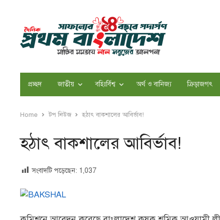
প্রচ্ছদ
জাতীয়
বহিঃর্বিশ্ব
অর্থ ও বানিজ্য
ক্রিড়াজগৎ
Home
টপ নিউজ
হঠাৎ বাকশালের আবির্ভাব!
হঠাৎ বাকশালের আবির্ভাব!
সংবাদটি পড়েছেন:
1,037
কমিশনে আবেদন করেছে বাংলাদেশ কৃষক শ্রমিক আওয়ামী লীগ