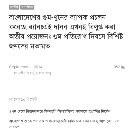
জাতীয়
টপ নিউজ
বাংলাদেশের গুম-খুনের ব্যাপক প্রচলন
করেছে র‍্যাবঃএই দানব এখনই বিলুপ্ত করা
অতীব প্রয়োজনঃ গুম প্রতিরোধ দিবসে বিশিষ্ট
জনদের মতামত
…
September 1, 2014
982
Author
ক্যাপ্টেন(অবঃ) মারুফ রাজু
সর্বশেষ ১০ রিপোর্ট
এখন থেকে বিমানবন্দরে ভিআইপি-সিআইপিসহ সকলকে তল্লাশির নির্দেশ
বাংলাদেশ থেকে পলাতক ও গনহত্যাকারী হাসিনাকে বক্তব্যের সুযোগ কেন দিল
ভারত?