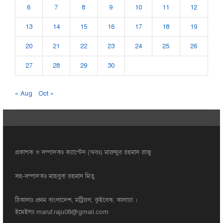
6
7
8
9
10
11
12
13
14
15
16
17
18
19
20
21
22
23
24
25
26
27
28
29
30
« Aug
Oct »
প্রকাশক ও সম্পাদকঃ ক্যাপ্টেন (অবঃ) মারুফুর রহমান রাজু
সহ-সম্পাদকঃ মাহবুবা রহমান মিতু
ঠিকানাঃ প্রথম বাংলাদেশ, মট্রিয়ল, কুইবেক, কানাডা ।
ইমেইলঃ
maruf.raju08@gmail.com