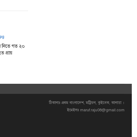
ধ নিতে গত ২০
ত প্রায়
ঠিকানাঃ প্রথম বাংলাদেশ, মট্রিয়ল, কুইবেক, কানাডা ।
ইমেইলঃ
maruf.raju08@gmail.com