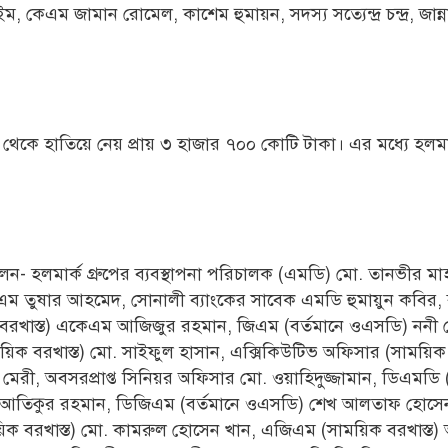
েএম জামান রোমেল, কাশেম হুমায়ন, সদস্য সত্যেন্দ্র চন্দ্র, জান্
াংক থেকে হাতিয়ে নেয় প্রায় ৩ হাজার ৭০০ কোটি টাকা। এর মধ্যে হলম
লেন- হলমার্ক গ্রুপের ব্যবস্থাপনা পরিচালক (এমডি) মো. তানভীর মাহ
 জিএম তুষার আহমেদ, সোনালী ব্যাংকের সাবেক এমডি হুমায়ুন কবির, 
ক বরখাস্ত) একেএম আজিজুর রহমান, জিএম (বর্তমানে ওএসডি) ননী
িক বরখাস্ত) মো. সাইফুল হাসান, এক্সিকিউটিভ অফিসার (সাময়িক ব
া মেরী, অবসরপ্রাপ্ত সিনিয়র অফিসার মো. ওয়াহিদুজ্জামান, ডিএমডি (
. আতিকুর রহমান, ডিজিএম (বর্তমানে ওএসডি) শেখ আলতাফ হোসে
য়িক বরখাস্ত) মো. কামরুল হোসেন খান, এজিএম (সাময়িক বরখাস্