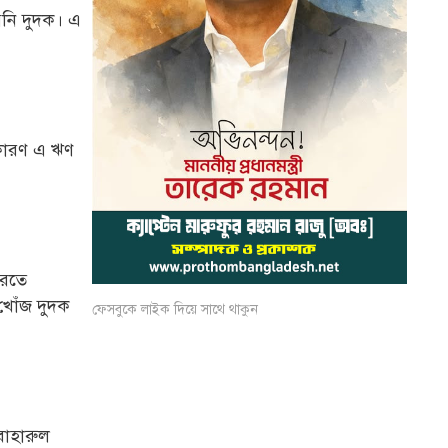
য়নি দুদক। এ
 কারণ এ ঋণ
ধরতে
খোঁজ দুদক
ফেসবুকে লাইক দিয়ে সাথে থাকুন
বাহারুল