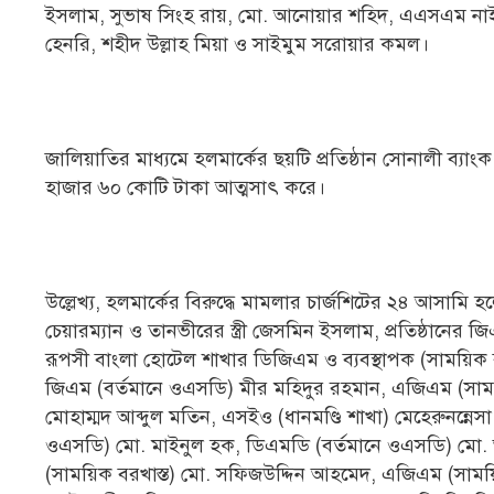
ইসলাম, সুভাষ সিংহ রায়, মো. আনোয়ার শহিদ, এএসএম নাইম, ক
হেনরি, শহীদ উল্লাহ মিয়া ও সাইমুম সরোয়ার কমল।
জালিয়াতির মাধ্যমে হলমার্কের ছয়টি প্রতিষ্ঠান সোনালী ব্য
হাজার ৬০ কোটি টাকা আত্মসাৎ করে।
উল্লেখ্য, হলমার্কের বিরুদ্ধে মামলার চার্জশিটের ২৪ আসামি হ
চেয়ারম্যান ও তানভীরের স্ত্রী জেসমিন ইসলাম, প্রতিষ্ঠানের
রূপসী বাংলা হোটেল শাখার ডিজিএম ও ব্যবস্থাপক (সাময়ি
জিএম (বর্তমানে ওএসডি) মীর মহিদুর রহমান, এজিএম (সাময়
মোহাম্মদ আব্দুল মতিন, এসইও (ধানমণ্ডি শাখা) মেহেরুনন্নেস
ওএসডি) মো. মাইনুল হক, ডিএমডি (বর্তমানে ওএসডি) মো
(সাময়িক বরখাস্ত) মো. সফিজউদ্দিন আহমেদ, এজিএম (সাম