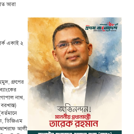
নাত আরা
ার্ক একাই ২
মুদ, গ্রুপের
ব্যাংকের
 গোপাল নাথ,
রখাস্ত)
বর্তমানে
ন, ডিজিএম
ত) আশরাফ আলী