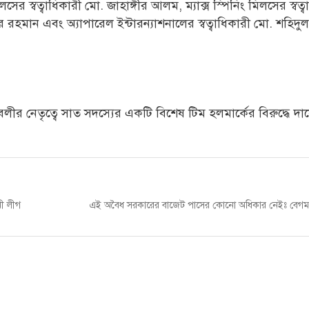
স্বত্বাধিকারী মো. জাহাঙ্গীর আলম, ম্যাক্স স্পিনিং মিলসের স্বত্ব
াউর রহমান এবং অ্যাপারেল ইন্টারন্যাশনালের স্বত্বাধিকারী মো. শহিদ
 নেতৃত্বে সাত সদস্যের একটি বিশেষ টিম হলমার্কের বিরুদ্ধে দা
Next
ী লীগ
এই অবৈধ সরকারের বাজেট পাসের কোনো অধিকার নেইঃ বেগম 
post: