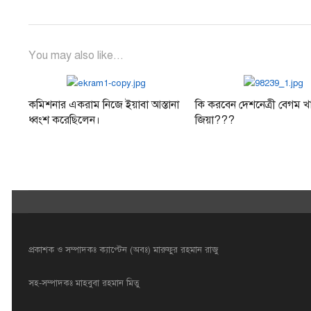
You may also like...
কমিশনার একরাম নিজে ইয়াবা আস্তানা
কি করবেন দেশনেত্রী বেগম খ
ধ্বংশ করেছিলেন।
জিয়া???
প্রকাশক ও সম্পাদকঃ ক্যাপ্টেন (অবঃ) মারুফুর রহমান রাজু
সহ-সম্পাদকঃ মাহবুবা রহমান মিতু