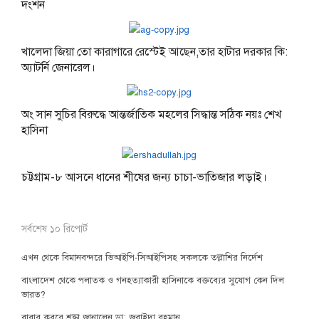
দংশন
খালেদা জিয়া তো কারাগারে রেস্টেই আছেন,তার হাটার দরকার কি:
অ্যাটর্নি জেনারেল।
অং সান সুচির বিরুদ্ধে আন্তর্জাতিক মহলের সিদ্ধান্ত সঠিক নয়ঃ শেখ
হাসিনা
চট্টগ্রাম-৮ আসনে ধানের শীষের জন্য চাচা-ভাতিজার লড়াই।
সর্বশেষ ১০ রিপোর্ট
এখন থেকে বিমানবন্দরে ভিআইপি-সিআইপিসহ সকলকে তল্লাশির নির্দেশ
বাংলাদেশ থেকে পলাতক ও গনহত্যাকারী হাসিনাকে বক্তব্যের সুযোগ কেন দিল
ভারত?
বাবার কবরে শ্রদ্ধা জানালেন ডা: জুবাইদা রহমান