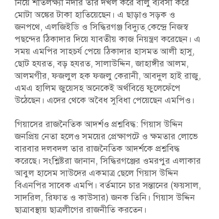
নিয়ে শীতলক্ষ্যা নদীর তীর দখল করে বালু ব্যবসা করে
মোটা অঙ্কের টাকা হাতিয়েছেন। এ ছাড়াও সড়ক ও
জনপথে, এলজিইডি ও সিদ্ধিরগঞ্জ বিদ্যুত্ কেন্দ্রে নিজস্ব
পছন্দের ঠিকাদার দিয়ে যাবতীয় কাজ নিয়ন্ত্রণ করেছেন। এ
সময় এমপির সাহচর্য পেয়ে ঠিকাদার হাসমত আলী হাসু,
ছোট হযরত, বড় হযরত, সালাউদ্দিন, জাহাঙ্গীর আলম,
আলমগীর, ফজলুল হক ফজলু কেরানী, আবদুল হাই রাজু,
এমএ হালিম জুয়েসহ অনেকেই অর্থবিত্তে ফুলেফেঁপে
উঠেছেন। এদের থেকে অবৈধ সুবিধা পেয়েছেন এমপিও।
গিয়াসের রাজনৈতিক আদর্শও প্রশ্নবিদ্ধ: গিয়াস উদ্দিন
জনপ্রিয় নেতা হলেও সময়ের প্রেক্ষাপটে ও ক্ষমতার লোভে
বারবার দলবদল তার রাজনৈতিক আদর্শকে প্রশ্নবিদ্ধ
করেছে। সংশ্লিষ্টরা জানান, সিদ্ধিরগঞ্জের ওমরপুর এলাকার
আবুল হাসেম সাউদের একমাত্র ছেলে গিয়াস উদ্দিন
বিএনপির সাবেক এমপি। বর্তমানে চার সন্তানের (ফয়সাল,
সাদরিল, রিফাত ও কাউসার) জনক তিনি।
গিয়াস উদ্দিন
ছাত্রাবস্থায় ছাত্রলীগের রাজনীতি করতেন।