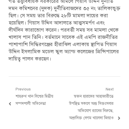
গত তত্ত্বাবধায়ক সরকারের আমলে গিয়াস উদ্দিন দুর্নীতি
দমন কমিশনের (দুদক) দুর্নীতিবাজদের ৩৫ নং তালিকাভুক্ত
ছিল। সে সময় তার বিরুদ্ধে ২৮টি মামলা দায়ের করা
হয়েছিল। গিয়াস উদ্দিন আদালতে আত্মসমর্পণ এবং
দীর্ঘদিন কারাভোগ করেন। পরবর্তী সময় সব মামলা থেকে
খালাস পান তিনি। বর্তমানে সাবেক এই এমপি রাজনীতির
পাশাপাশি সিদ্ধিরগঞ্জের হীরাঝিল এলাকায় স্থাপিত গিয়াস
উদ্দিন ইসলামিক মডেল স্কুল অ্যান্ড কলেজের প্রিন্সিপালের
দায়িত্ব পালন করছেন।
Post
Previous
Next
Previous
Next
শাহরুখ খান বিশ্বের দ্বিতীয়
স্বজন হারাদের আহাজারীতে
navigation
post:
post:
সম্পদশালী অভিনেতা
উপস্থিত সকলে অশ্রূ সিক্তঃসবার
অভিযোগ র‌্যাবের বিরুদ্ধে,
অশ্রুসিক্ত বেগম খালেদা জিয়াও