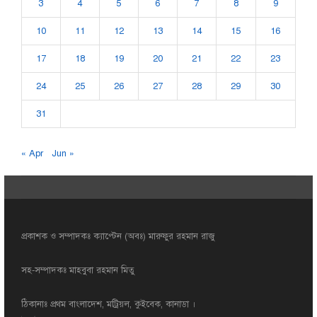
3
4
5
6
7
8
9
10
11
12
13
14
15
16
17
18
19
20
21
22
23
24
25
26
27
28
29
30
31
« Apr
Jun »
প্রকাশক ও সম্পাদকঃ ক্যাপ্টেন (অবঃ) মারুফুর রহমান রাজু
সহ-সম্পাদকঃ মাহবুবা রহমান মিতু
ঠিকানাঃ প্রথম বাংলাদেশ, মট্রিয়ল, কুইবেক, কানাডা ।