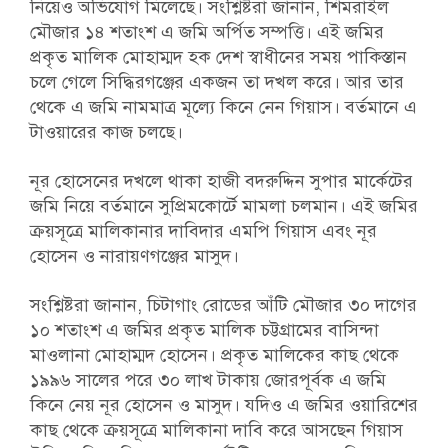
নিয়েও অভিযোগ মিলেছে। সংশ্লিষ্টরা জানান, শিমরাইল
মৌজার ১৪ শতাংশ এ জমি অর্পিত সম্পত্তি। এই জমির
প্রকৃত মালিক মোহাম্মদ হক দেশ স্বাধীনের সময় পাকিস্তান
চলে গেলে সিদ্ধিরগঞ্জের একজন তা দখল করে। আর তার
থেকে এ জমি নামমাত্র মূল্যে কিনে নেন গিয়াস। বর্তমানে এ
টাওয়ারের কাজ চলছে।
নূর হোসেনের দখলে থাকা হাজী বদরুদ্দিন সুপার মার্কেটের
জমি নিয়ে বর্তমানে সুপ্রিমকোর্টে মামলা চলমান। এই জমির
ক্রয়সূত্রে মালিকানার দাবিদার এমপি গিয়াস এবং নূর
হোসেন ও নারায়ণগঞ্জের মাসুদ।
সংশ্লিষ্টরা জানান, চিটাগাং রোডের আঁটি মৌজার ৩০ দাগের
১০ শতাংশ এ জমির প্রকৃত মালিক চট্টগ্রামের বাসিন্দা
মাওলানা মোহাম্মদ হোসেন। প্রকৃত মালিকের কাছ থেকে
১৯৯৬ সালের পরে ৩০ লাখ টাকায় জোরপূর্বক এ জমি
কিনে নেয় নূর হোসেন ও মাসুদ। যদিও এ জমির ওয়ারিশের
কাছ থেকে ক্রয়সূত্রে মালিকানা দাবি করে আসছেন গিয়াস