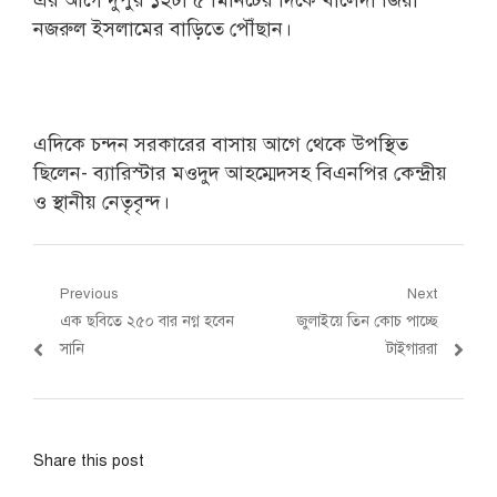
এর আগে দুপুর ১২টা ৫ মিনিটের দিকে খালেদা জিয়া
নজরুল ইসলামের বাড়িতে পৌঁছান।
এদিকে চন্দন সরকারের বাসায় আগে থেকে উপস্থিত
ছিলেন- ব্যারিস্টার মওদুদ আহম্মেদসহ বিএনপির কেন্দ্রীয়
ও স্থানীয় নেতৃবৃন্দ।
Post
Previous
Next
Previous
Next
এক ছবিতে ২৫০ বার নগ্ন হবেন
জুলাইয়ে তিন কোচ পাচ্ছে
navigation
post:
post:
সানি
টাইগাররা
Share this post