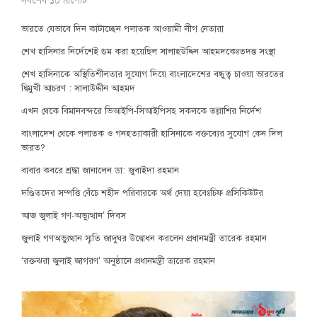
সর্বশেষ ১০ রিপোর্ট
ভারতে যেভাবে দিন কাটাচ্ছেন পলাতক আওয়ামী লীগ নেতারা
শেখ হাসিনার নির্দেশেই গুম করা হয়েছিল সালাহউদ্দিন আহমদকেঃতদন্ত সংস্থা
শেখ হাসিনাকে অস্থিতিশীলতার সুযোগ দিয়ে বাংলাদেশের বন্ধুত্ব চাওয়া ভারতের
দ্বিমুখী আচরণ : সালাউদ্দীন আহমদ
এখন থেকে বিমানবন্দরে ভিআইপি-সিআইপিসহ সকলকে তল্লাশির নির্দেশ
বাংলাদেশ থেকে পলাতক ও গনহত্যাকারী হাসিনাকে বক্তব্যের সুযোগ কেন দিল
ভারত?
বাবার কবরে শ্রদ্ধা জানালেন ডা: জুবাইদা রহমান
দণ্ডিতদের সম্পত্তি বেঁচে শহীদ পরিবারকে অর্থ দেয়া হবেঃচিফ প্রসিকিউটর
আজ জুলাই গণ-অভ্যুত্থান’ দিবস
জুলাই গণঅভ্যুত্থান স্মৃতি জাদুঘর উদ্বোধন করলেন প্রধানমন্ত্রী তারেক রহমান
‘রক্তঝরা জুলাই জাগরণ’ অনুষ্ঠানে প্রধানমন্ত্রী তারেক রহমান