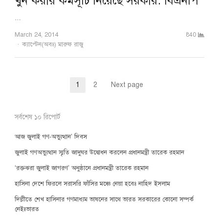
খুন করার কর্মসূচি নিয়েছে সরকার: বিএনপি
…
March 24, 2014
840
Author
ক্যাপ্টেন(অবঃ) মারুফ রাজু
Posts
1
2
Next page
Page
Page
pagination
সর্বশেষ ১০ রিপোর্ট
আজ জুলাই গণ-অভ্যুত্থান’ দিবস
জুলাই গণঅভ্যুত্থান স্মৃতি জাদুঘর উদ্বোধন করলেন প্রধানমন্ত্রী তারেক রহমান
‘রক্তঝরা জুলাই জাগরণ’ অনুষ্ঠানে প্রধানমন্ত্রী তারেক রহমান
হাসিনা দেশে ফিরলে সরাসরি ফাঁসির মঞ্চে নেয়া হবেঃ নাহিদ ইসলাম
দিল্লীতে শেখ হাসিনার গণমাধ্যম ভাষনের সাথে ভারত সরকারের কোনো সম্পর্ক
নেইঃভারত