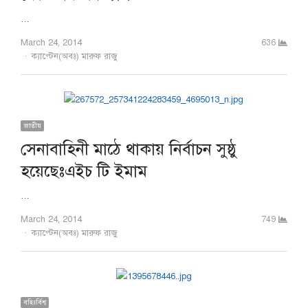
…
March 24, 2014
636
Author
ক্যাপ্টেন(অবঃ) মারুফ রাজু
জাতীয়
সেনাবাহিনী মাঠে থাকায় নির্বাচন সুষ্ঠু
হয়েছেঃএইচ টি ইমাম
…
March 24, 2014
749
Author
ক্যাপ্টেন(অবঃ) মারুফ রাজু
বহিঃর্বিশ্ব