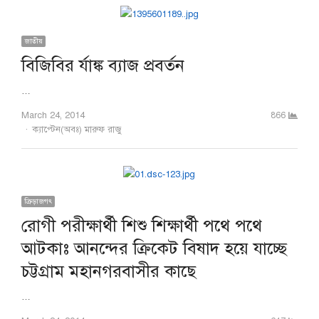
জাতীয়
বিজিবির র্যাঙ্ক ব্যাজ প্রবর্তন
…
March 24, 2014
866
Author
ক্যাপ্টেন(অবঃ) মারুফ রাজু
ক্রিড়াজগৎ
রোগী পরীক্ষার্থী শিশু শিক্ষার্থী পথে পথে
আটকাঃ আনন্দের ক্রিকেট বিষাদ হয়ে যাচ্ছে
চট্টগ্রাম মহানগরবাসীর কাছে
…