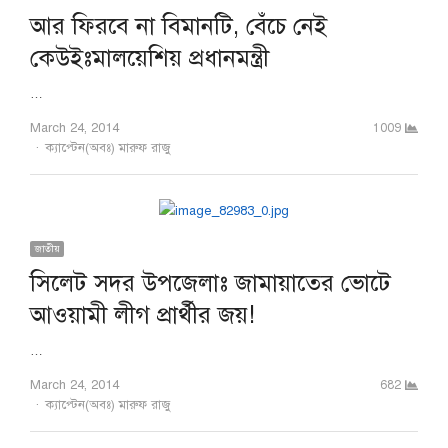
আর ফিরবে না বিমানটি, বেঁচে নেই
কেউইঃমালয়েশিয় প্রধানমন্ত্রী
…
March 24, 2014
1009
Author
ক্যাপ্টেন(অবঃ) মারুফ রাজু
জাতীয়
সিলেট সদর উপজেলাঃ জামায়াতের ভোটে
আওয়ামী লীগ প্রার্থীর জয়!
…
March 24, 2014
682
Author
ক্যাপ্টেন(অবঃ) মারুফ রাজু