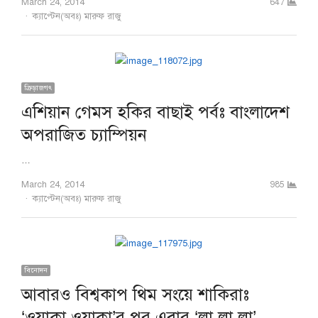
March 24, 2014
647
Author
ক্যাপ্টেন(অবঃ) মারুফ রাজু
ক্রিড়াজগৎ
এশিয়ান গেমস হকির বাছাই পর্বঃ বাংলাদেশ
অপরাজিত চ্যাম্পিয়ন
…
March 24, 2014
985
Author
ক্যাপ্টেন(অবঃ) মারুফ রাজু
বিনোদন
আবারও বিশ্বকাপ থিম সংয়ে শাকিরাঃ
‘ওয়াকা ওয়াকা’র পর এবার ‘লা লা লা’