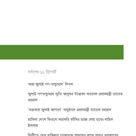
সর্বশেষ ১০ রিপোর্ট
আজ জুলাই গণ-অভ্যুত্থান’ দিবস
জুলাই গণঅভ্যুত্থান স্মৃতি জাদুঘর উদ্বোধন করলেন প্রধানমন্ত্রী তারেক
রহমান
‘রক্তঝরা জুলাই জাগরণ’ অনুষ্ঠানে প্রধানমন্ত্রী তারেক রহমান
হাসিনা দেশে ফিরলে সরাসরি ফাঁসির মঞ্চে নেয়া হবেঃ নাহিদ
ইসলাম
দিল্লীতে শেখ হাসিনার গণমাধ্যম ভাষনের সাথে ভারত সরকারের