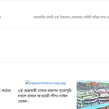
Next
র
রাজধানীর চাঁদনী চক বিজনেস ফোরামের কমিটি বাতিল করে প
post:
েই কঠোর
৮ই ফেব্রুয়ারী ঢাকার রাজপথ পুরোপুরি
দখলে রাখবে আওয়ামী লীগঃ সাঈদ
খোকন।