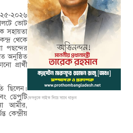
২০২৫-২০২৬
যালটে ভোট
াকে সহায়তা
্দ্র থেকে
রা পছন্দের
ে অনুষ্ঠিত
নো প্রার্থী
তি ছিলেন।
বং ডেপুটি
ফেসবুকে লাইক দিয়ে সাথে থাকুন
মনা আমীর,
 কেন্দ্রীয়