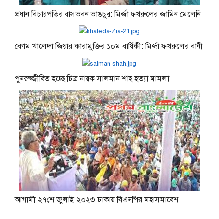
প্রধান বিচারপতির বাসভবন ভাঙচুর: মির্জা ফখরুলের জামিন মেলেনি
বেগম খালেদা জিয়ার কারামুক্তির ১০ম বার্ষিকী: মির্জা ফখরুলের বানী
পুনরুজ্জীবিত হচ্ছে চিত্র নায়ক সালমান শাহ হত্যা মামলা
আগামী ২৭শে জুলাই ২০২৩ ঢাকায় বিএনপির মহাসমাবেশ