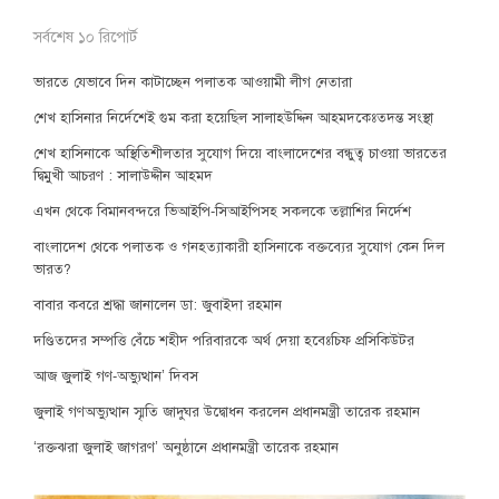
সর্বশেষ ১০ রিপোর্ট
ভারতে যেভাবে দিন কাটাচ্ছেন পলাতক আওয়ামী লীগ নেতারা
শেখ হাসিনার নির্দেশেই গুম করা হয়েছিল সালাহউদ্দিন আহমদকেঃতদন্ত সংস্থা
শেখ হাসিনাকে অস্থিতিশীলতার সুযোগ দিয়ে বাংলাদেশের বন্ধুত্ব চাওয়া ভারতের
দ্বিমুখী আচরণ : সালাউদ্দীন আহমদ
এখন থেকে বিমানবন্দরে ভিআইপি-সিআইপিসহ সকলকে তল্লাশির নির্দেশ
বাংলাদেশ থেকে পলাতক ও গনহত্যাকারী হাসিনাকে বক্তব্যের সুযোগ কেন দিল
ভারত?
বাবার কবরে শ্রদ্ধা জানালেন ডা: জুবাইদা রহমান
দণ্ডিতদের সম্পত্তি বেঁচে শহীদ পরিবারকে অর্থ দেয়া হবেঃচিফ প্রসিকিউটর
আজ জুলাই গণ-অভ্যুত্থান’ দিবস
জুলাই গণঅভ্যুত্থান স্মৃতি জাদুঘর উদ্বোধন করলেন প্রধানমন্ত্রী তারেক রহমান
‘রক্তঝরা জুলাই জাগরণ’ অনুষ্ঠানে প্রধানমন্ত্রী তারেক রহমান