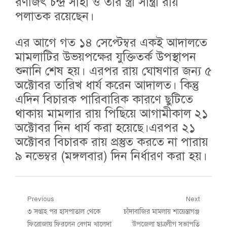
রণজিৎ চন্দ্র সাহা ও তার স্ত্রী সান্ত্রী রায়
পলাতক রয়েছেন।
এর আগে গত ১৪ সেপ্টেম্বর একই আদালতে
মামলাটির উভয়পক্ষের যুক্তিতর্ক উপস্থাপন
শুনানি শেষ হয়। এরপর রায় ঘোষণার জন্য ৫
অক্টোবর তারিখ ধার্য করেন আদালত। কিন্তু
এদিন বিচারক পারিবারিক কারণে ছুটিতে
থাকায় মামলার রায় পিছিয়ে আগামীকাল ২১
অক্টোবর দিন ধার্য করা হয়েছে।এরপর ২১
অক্টোবর বিচারক রায় প্রস্তুত করতে না পারায়
৯ নভেম্বর (মঙ্গলবার) দিন নির্ধারণ করা হয়।
Post
Previous
Next
Previous
Next
৩ সপ্তাহ পর হাসপাতাল থেকে
চাঁদাবাজির মামলায় শায়েস্তাগঞ্জ
navigation
post:
post:
ফিরোজায় ফিরলেন বেগম খালেদা
উপজেলা ছাত্রলীগ সভাপতি