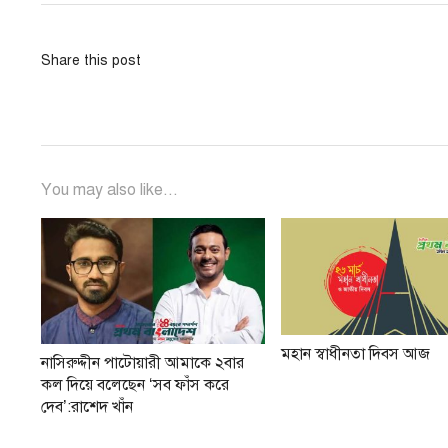
Share this post
You may also like...
মহান স্বাধীনতা দিবস আজ
নাসিরুদ্দীন পাটোয়ারী আমাকে ২বার
কল দিয়ে বলেছেন ‘সব ফাঁস করে
দেব’:রাশেদ খাঁন