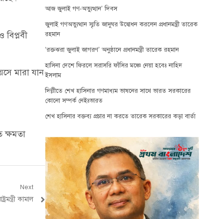
আজ জুলাই গণ-অভ্যুত্থান’ দিবস
জুলাই গণঅভ্যুত্থান স্মৃতি জাদুঘর উদ্বোধন করলেন প্রধানমন্ত্রী তারেক
 বিপ্লবী
রহমান
‘রক্তঝরা জুলাই জাগরণ’ অনুষ্ঠানে প্রধানমন্ত্রী তারেক রহমান
হাসিনা দেশে ফিরলে সরাসরি ফাঁসির মঞ্চে নেয়া হবেঃ নাহিদ
বয়সে মারা যান
ইসলাম
দিল্লীতে শেখ হাসিনার গণমাধ্যম ভাষনের সাথে ভারত সরকারের
কোনো সম্পর্ক নেইঃভারত
শেখ হাসিনার বক্তব্য প্রচার না করতে তারেক সরকারের কড়া বার্তা
 ক্ষমতা
Next
রমন্ত্রী কামাল