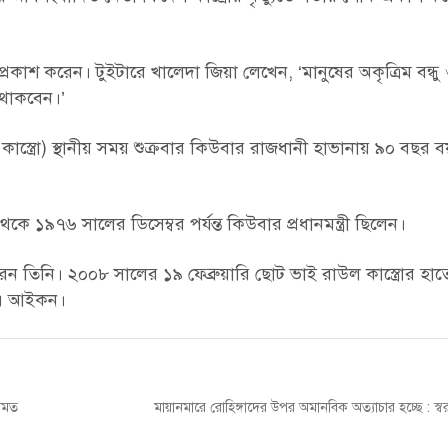
্রকাশ করেন। টুইটারে খালেদা জিয়া লেখেন, ‘মানুষের অকৃত্রিম বন্ধু ও
র থাকবেন।’
ল কাস্ত্রো) স্থানীয় সময় শুক্রবার কিউবার রাজধানী হাভানায় ৯০ বছর 
কে ১৯৭৬ সালের ডিসেম্বর পর্যন্ত কিউবার প্রধানমন্ত্রী ছিলেন।
ন তিনি। ২০০৮ সালের ১৯ ফেব্রুয়ারি ছোট ভাই রাউল কাস্ত্রোর হাতে
ের এ আইকন।
Next
একমত
মায়ানমারে রোহিঙ্গাদের উপর অমানবিক অত্যাচার হচ্ছে : স্বরাষ্ট্
post: