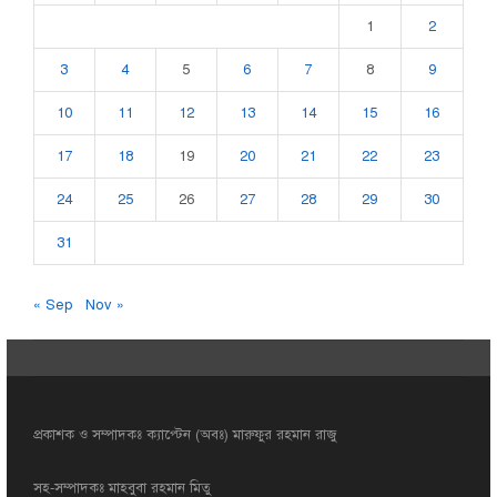
1
2
3
4
5
6
7
8
9
10
11
12
13
14
15
16
17
18
19
20
21
22
23
24
25
26
27
28
29
30
31
« Sep
Nov »
প্রকাশক ও সম্পাদকঃ ক্যাপ্টেন (অবঃ) মারুফুর রহমান রাজু
সহ-সম্পাদকঃ মাহবুবা রহমান মিতু