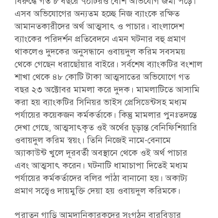
বিরুদ্ধে গত ৮ বছরে ৭০টিরও বেশি অভিযোগ জমা পড়ে।
এসব অভিযোগের অন্যতম হচ্ছে নিজ ব্যাংকে রক্ষিত
আমানতকারীদের অর্থ আত্মসাৎ ও পাচার। বাংলাদেশ
ব্যাংকের পরিদর্শন প্রতিবেদনে এমন ঘটনার বহু প্রমাণ
থাকলেও দুদকের অনুসন্ধানে ওবায়দুল করিম সবসময়
থেকে গেছেন ধরাছোঁয়ার বাইরে। সর্বশেষ ব্যাংকটির বংশাল
শাখা থেকে ৪৮ কোটি টাকা আত্মসাতের অভিযোগে গত
বছর ২৩ অক্টোবর মামলা করে দুদক। মামলাটিতে আসামি
করা হয় ব্যাংকটির সিনিয়র ভাইস প্রেসিডেন্টসহ মধ্যম
পর্যায়ের কয়েকজন কর্মকর্তাকে। কিন্তু মামলার পুনঃতদন্তে
দেখা গেছে, আত্মসাৎকৃত ওই অর্থের চূড়ান্ত বেনিফিশিয়ারি
ওবায়দুল করিম স্বয়ং। তিনি নিজেই নামে-বেনামে
অ্যাকাউন্ট খুলে দূরবর্তী অবস্থানে থেকে ওই অর্থ পাচার
এবং আত্মসাৎ করেন। ঘটনাটি ধামাচাপা দিতেই মধ্যম
পর্যায়ের কর্মকর্তাদের বলির পাঁঠা বানানো হয়। অকাট্য
প্রমাণ সত্ত্বেও দায়মুক্তি দেয়া হয় ওবায়দুল করিমকে।
পুরাতন গাড়ি আমদানিকারকদের সংগঠন বারবিডার