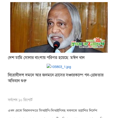
দেশ ডামি সোনার বাংলায় পরিণত হয়েছে: মঈন খান
বিরোধীদল দমনে আর জনমনে ত্রাসের সঞ্চারকল্পে গন-গ্রেফতার
অভিযান শুরু
সর্বশেষ ১০ রিপোর্ট
এখন থেকে বিমানবন্দরে ভিআইপি-সিআইপিসহ সকলকে তল্লাশির নির্দেশ