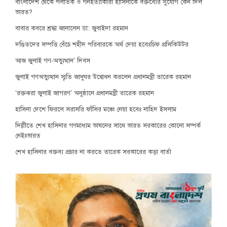
বাংলাদেশ থেকে পলাতক ও গনহত্যাকারী হাসিনাকে বক্তব্যের সুযোগ কেন দিল
ভারত?
বাবার কবরে শ্রদ্ধা জানালেন ডা: জুবাইদা রহমান
দণ্ডিতদের সম্পত্তি বেঁচে শহীদ পরিবারকে অর্থ দেয়া হবেঃচিফ প্রসিকিউটর
আজ জুলাই গণ-অভ্যুত্থান’ দিবস
জুলাই গণঅভ্যুত্থান স্মৃতি জাদুঘর উদ্বোধন করলেন প্রধানমন্ত্রী তারেক রহমান
‘রক্তঝরা জুলাই জাগরণ’ অনুষ্ঠানে প্রধানমন্ত্রী তারেক রহমান
হাসিনা দেশে ফিরলে সরাসরি ফাঁসির মঞ্চে নেয়া হবেঃ নাহিদ ইসলাম
দিল্লীতে শেখ হাসিনার গণমাধ্যম ভাষনের সাথে ভারত সরকারের কোনো সম্পর্ক
নেইঃভারত
শেখ হাসিনার বক্তব্য প্রচার না করতে তারেক সরকারের কড়া বার্তা