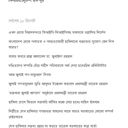
কিবরিয়াঃনূরুল হক নূর
সর্বশেষ ১০ রিপোর্ট
এখন থেকে বিমানবন্দরে ভিআইপি-সিআইপিসহ সকলকে তল্লাশির নির্দেশ
বাংলাদেশ থেকে পলাতক ও গনহত্যাকারী হাসিনাকে বক্তব্যের সুযোগ কেন দিল
ভারত?
বাবার কবরে শ্রদ্ধা জানালেন ডা: জুবাইদা রহমান
দণ্ডিতদের সম্পত্তি বেঁচে শহীদ পরিবারকে অর্থ দেয়া হবেঃচিফ প্রসিকিউটর
আজ জুলাই গণ-অভ্যুত্থান’ দিবস
জুলাই গণঅভ্যুত্থান স্মৃতি জাদুঘর উদ্বোধন করলেন প্রধানমন্ত্রী তারেক রহমান
‘রক্তঝরা জুলাই জাগরণ’ অনুষ্ঠানে প্রধানমন্ত্রী তারেক রহমান
হাসিনা দেশে ফিরলে সরাসরি ফাঁসির মঞ্চে নেয়া হবেঃ নাহিদ ইসলাম
দিল্লীতে শেখ হাসিনার গণমাধ্যম ভাষনের সাথে ভারত সরকারের কোনো সম্পর্ক
নেইঃভারত
শেখ হাসিনার বক্তব্য প্রচার না করতে তারেক সরকারের কড়া বার্তা