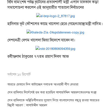
বিধি বাম!শেষ পর্যন্ত বৃটেনের প্রভাবশালী মন্ত্রী এলান ডানকান কড়া
সমালোচনা করলেন ৫ই জানুয়ারীর পাতানো নির্বাচনের
হাসিনার কূট কৌশলের কাছে খালেদা হেরে গেছেনঃস্বাস্থ্যমন্ত্রী নাসিম।
দেশনেত্রী বেগম খালেদা জিয়া বিদেশে যাবেন না।
রবীন্দ্রনাথ ঠাকুরের ৭৭তম প্রয়াণ দিবস আজ
সর্বশেষ ১০ রিপোর্ট
ভারতে যেভাবে দিন কাটাচ্ছেন পলাতক আওয়ামী লীগ নেতারা
শেখ হাসিনার নির্দেশেই গুম করা হয়েছিল সালাহউদ্দিন আহমদকেঃতদন্ত সংস্থা
শেখ হাসিনাকে অস্থিতিশীলতার সুযোগ দিয়ে বাংলাদেশের বন্ধুত্ব চাওয়া ভারতের
দ্বিমুখী আচরণ : সালাউদ্দীন আহমদ