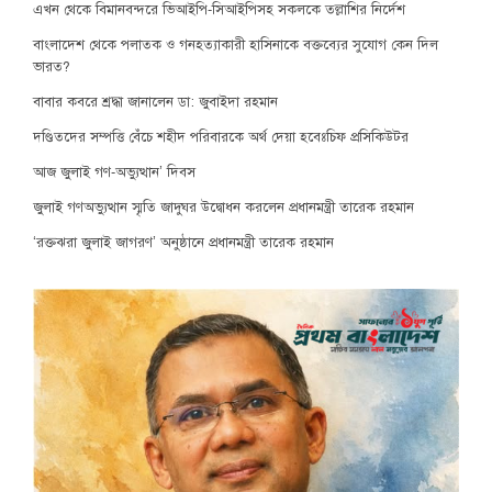
এখন থেকে বিমানবন্দরে ভিআইপি-সিআইপিসহ সকলকে তল্লাশির নির্দেশ
বাংলাদেশ থেকে পলাতক ও গনহত্যাকারী হাসিনাকে বক্তব্যের সুযোগ কেন দিল
ভারত?
বাবার কবরে শ্রদ্ধা জানালেন ডা: জুবাইদা রহমান
দণ্ডিতদের সম্পত্তি বেঁচে শহীদ পরিবারকে অর্থ দেয়া হবেঃচিফ প্রসিকিউটর
আজ জুলাই গণ-অভ্যুত্থান’ দিবস
জুলাই গণঅভ্যুত্থান স্মৃতি জাদুঘর উদ্বোধন করলেন প্রধানমন্ত্রী তারেক রহমান
‘রক্তঝরা জুলাই জাগরণ’ অনুষ্ঠানে প্রধানমন্ত্রী তারেক রহমান