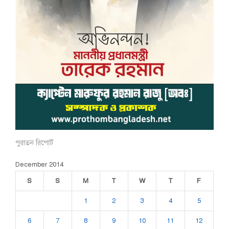
পুরাতন রিপোর্ট
December 2014
S
S
M
T
W
T
F
1
2
3
4
5
6
7
8
9
10
11
12