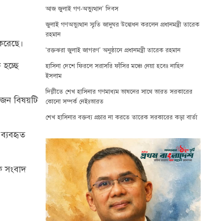
আজ জুলাই গণ-অভ্যুত্থান’ দিবস
জুলাই গণঅভ্যুত্থান স্মৃতি জাদুঘর উদ্বোধন করলেন প্রধানমন্ত্রী তারেক
রহমান
 করেছে।
‘রক্তঝরা জুলাই জাগরণ’ অনুষ্ঠানে প্রধানমন্ত্রী তারেক রহমান
 হচ্ছে
হাসিনা দেশে ফিরলে সরাসরি ফাঁসির মঞ্চে নেয়া হবেঃ নাহিদ
ইসলাম
দিল্লীতে শেখ হাসিনার গণমাধ্যম ভাষনের সাথে ভারত সরকারের
োকজন বিষয়টি
কোনো সম্পর্ক নেইঃভারত
শেখ হাসিনার বক্তব্য প্রচার না করতে তারেক সরকারের কড়া বার্তা
ব্যবহৃত
কে সংবাদ