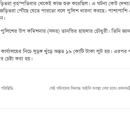
 জড়িতরা বৃহস্পতিবার থেকেই কাজ শুরু করেছিল। এ ঘটনা কেউ দেখত
ত জড়িতরা পৌঁছে যেতে পারতো বলে পুলিশ ধারনা করছে। পাশাপাশি
েন।
 পুলিশের উপ কমিশনার (সদর) তানভির হায়দার চৌধুরী। তিনি জান
র্যালয়ের নিচে সুড়ঙ্গ খুঁড়ে অন্তত ১৬ কোটি টাকা লুট হয়। এরপর পর
ির চেষ্টা করা হয়।
Next
পরিস্থিতি
সেই সচিবদের বিরুদ্ধে আইনি ব্যবস্থা নেয়া হবেঃ প্রধানমন্ত
post: