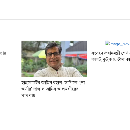
চায়
সংসদে প্রধানমন্ত্রী শেখ
কালই কুইক রেন্টাল বন
হাইকোর্টের জামিন বহাল, আপিলে ‘নো
অর্ডার’ দালাল আনিস আলমগীরের
মামলায়