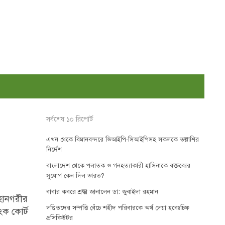
সর্বশেষ ১০ রিপোর্ট
এখন থেকে বিমানবন্দরে ভিআইপি-সিআইপিসহ সকলকে তল্লাশির
নির্দেশ
বাংলাদেশ থেকে পলাতক ও গনহত্যাকারী হাসিনাকে বক্তব্যের
সুযোগ কেন দিল ভারত?
বাবার কবরে শ্রদ্ধা জানালেন ডা: জুবাইদা রহমান
হানগরীর
দণ্ডিতদের সম্পত্তি বেঁচে শহীদ পরিবারকে অর্থ দেয়া হবেঃচিফ
ংক কোর্ট
প্রসিকিউটর