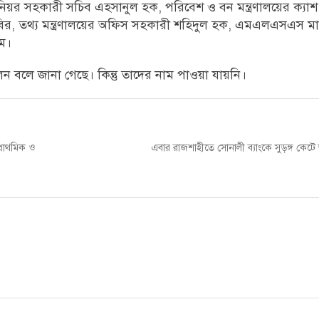
সিনিয়র সহকারী সচিব এহসানুল হক, পরিবেশ ও বন মন্ত্রণালয়ের ক্যা
ল কবির, তথ্য মন্ত্রণালয়ের অফিস সহকারী শহিদুল হক, এমএলএসএস মা
ম।
 বলে জানা গেছে। কিন্তু তাদের নাম পাওয়া যায়নি।
Next
প্রাথমিক ও
এবার রাজশাহীতে সোনালী ব্যাংকে সুড়ঙ্গ কেটে ড
post: