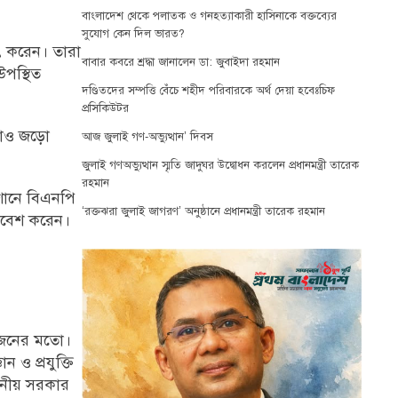
বাংলাদেশ থেকে পলাতক ও গনহত্যাকারী হাসিনাকে বক্তব্যের
সুযোগ কেন দিল ভারত?
াৎ করেন। তারা
বাবার কবরে শ্রদ্ধা জানালেন ডা: জুবাইদা রহমান
পস্থিত
দণ্ডিতদের সম্পত্তি বেঁচে শহীদ পরিবারকে অর্থ দেয়া হবেঃচিফ
প্রসিকিউটর
রাও জড়ো
আজ জুলাই গণ-অভ্যুত্থান’ দিবস
জুলাই গণঅভ্যুত্থান স্মৃতি জাদুঘর উদ্বোধন করলেন প্রধানমন্ত্রী তারেক
রহমান
শানে বিএনপি
‘রক্তঝরা জুলাই জাগরণ’ অনুষ্ঠানে প্রধানমন্ত্রী তারেক রহমান
্রবেশ করেন।
২০ জনের মতো।
 ও প্রযুক্তি
্থানীয় সরকার