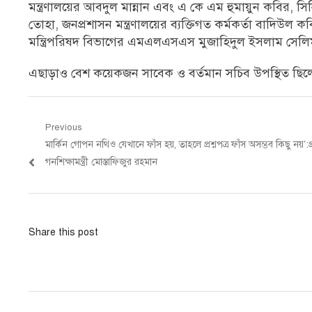
মন্ত্রণালয়ের আবদুল মান্নান এবং এ কে এম হুমায়ুন কবির, 
তোহা, জনপ্রশাসন মন্ত্রণালয়ের ব্যক্তিগত কর্মকর্তা বাদিউ
মন্ত্রিপরিষদ বিভাগের এমএলএসএস মুজাহিদুল ইসলাম সেলি
এছাড়াও বেশ কয়েকজন সাবেক ও বর্তমান সচিব উপস্থিত ছিলেন
Post
Previous
Previous
মার্কিন গোপন নথিও যেখানে ফাঁস হয়, তাহলে প্রশ্নপত্র ফাঁস অসম্ভব কিছু নয়’:
navigation
post:
গনশিক্ষামন্ত্রী মোস্তাফিজুর রহমান
Share this post