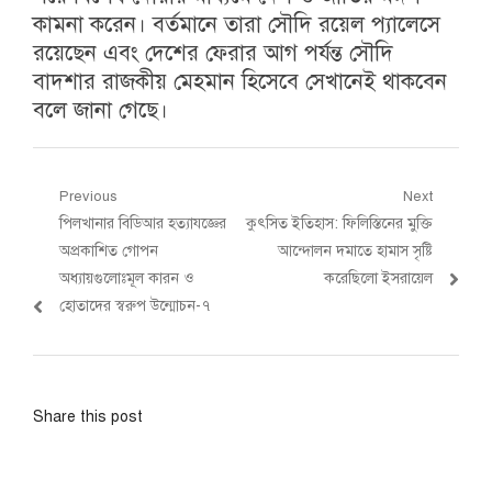
কামনা করেন। বর্তমানে তারা সৌদি রয়েল প্যালেসে
রয়েছেন এবং দেশের ফেরার আগ পর্যন্ত সৌদি
বাদশার রাজকীয় মেহমান হিসেবে সেখানেই থাকবেন
বলে জানা গেছে।
Post
Previous
Next
Previous
Next
পিলখানার বিডিআর হত্যাযজ্ঞের
কুৎসিত ইতিহাস: ফিলিস্তিনের মুক্তি
navigation
post:
post:
অপ্রকাশিত গোপন
আন্দোলন দমাতে হামাস সৃষ্টি
অধ্যায়গুলোঃমূল কারন ও
করেছিলো ইসরায়েল
হোতাদের স্বরুপ উন্মোচন-৭
Share this post