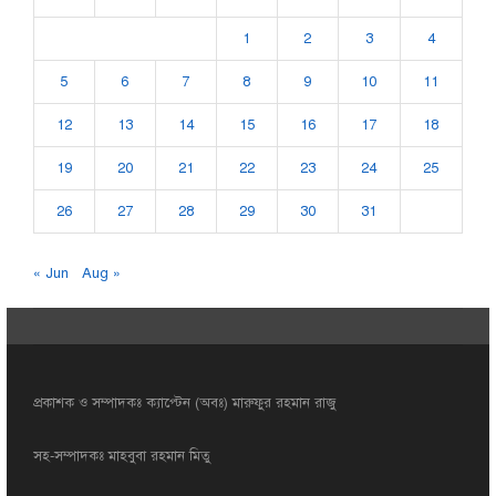
1
2
3
4
5
6
7
8
9
10
11
12
13
14
15
16
17
18
19
20
21
22
23
24
25
26
27
28
29
30
31
« Jun
Aug »
প্রকাশক ও সম্পাদকঃ ক্যাপ্টেন (অবঃ) মারুফুর রহমান রাজু
সহ-সম্পাদকঃ মাহবুবা রহমান মিতু