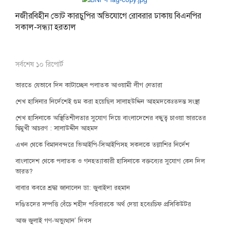
নজীরবিহীন ভোট কারচুপির অভিযোগে রোবরার ঢাকায় বিএনপির
সকাল-সন্ধ্যা হরতাল
সর্বশেষ ১০ রিপোর্ট
ভারতে যেভাবে দিন কাটাচ্ছেন পলাতক আওয়ামী লীগ নেতারা
শেখ হাসিনার নির্দেশেই গুম করা হয়েছিল সালাহউদ্দিন আহমদকেঃতদন্ত সংস্থা
শেখ হাসিনাকে অস্থিতিশীলতার সুযোগ দিয়ে বাংলাদেশের বন্ধুত্ব চাওয়া ভারতের
দ্বিমুখী আচরণ : সালাউদ্দীন আহমদ
এখন থেকে বিমানবন্দরে ভিআইপি-সিআইপিসহ সকলকে তল্লাশির নির্দেশ
বাংলাদেশ থেকে পলাতক ও গনহত্যাকারী হাসিনাকে বক্তব্যের সুযোগ কেন দিল
ভারত?
বাবার কবরে শ্রদ্ধা জানালেন ডা: জুবাইদা রহমান
দণ্ডিতদের সম্পত্তি বেঁচে শহীদ পরিবারকে অর্থ দেয়া হবেঃচিফ প্রসিকিউটর
আজ জুলাই গণ-অভ্যুত্থান’ দিবস