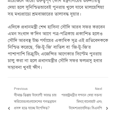
প্রয়োজনে আরো গুরুত্বপূর্ণ কোন মন্ত্রণালয়ের গুরুদায়িত্ব
দেয়া হলে সুনিশ্চিতভাবেই পুনরায় খুলে যাবে মালয়েশিয়া
সহ মধ্যপ্রাচ্যে শ্রমবাজারের তালাবদ্ধ দুয়ার।
এদিকে প্রধানমন্ত্রী শেখ হাসিনা সৌদি আরব সফর করবেন
এমন সংবাদ ক’দিন আগে পত্র-পত্রিকায় প্রকাশিত হলেও
সৌদি আরবস্থ উচ্চ পর্যায়ের একাধিক সূত্র এই প্রতিবেদককে
নিশ্চিত করেছে, ‘জি-টু-জি’ বাতিল বা ‘জি-টু-জি’র
পাশাপাশি রিক্রুটিং এজেন্সির আগেকার সিস্টেম পুনরায়
চালু করা না হলে প্রধানমন্ত্রীর সৌদি সফর ফলপ্রসু হবার
সম্ভাবনা খুবই ক্ষীণ।
Post
Previous
Next
Previous
Next
সীমান্ত-তিস্তায় উদ্যোগী ভারত চায়
পররাষ্ট্রমন্ত্রীর লন্ডনে দেয়া বক্তব্য
navigation
post:
post:
করিডোরঃবাংলাদেশের গনতন্ত্রায়ন
মিথ্যা,বানোয়াট এবং
প্রসঙ্গ হতে যাচ্ছে উপেক্ষিত?
উদ্দেশ্যপ্রণোদিতঃ বিএনপি