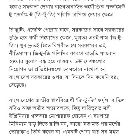
হলেও সফলতা দেখায় বাস্তবতাবর্জিত অযৌক্তিক গভর্নমেন্ট
টু গভর্নমেন্ট (জি-টু-জি) পলিসি চাপিয়ে দেয়ার ক্ষেত্রে।
রিক্রুটিং এজেন্সি গোল্লায় যাবে, সরকারের সাথে সরকারের
চুক্তি হবে কর্মী নিয়োগের ক্ষেত্রে, মূলতঃ এরই নাম ‘জি-টু-
জি’। খুব দ্রুতই হিতে বিপরীত হয় সরকারের এই
নীতিমালা। জি-টু-জি পলিসির কারণে বাড়তি লাভবান
হওয়ার সুযোগ বন্ধ হয়ে যাওয়ায় উক্ত দেশগুলোর
নিয়োগদাতা প্রতিষ্ঠানগুলো চরমভাবে নাখোশ হয়
বাংলাদেশ সরকারের ওপর, যা দিনকে দিন কমেনি বরং
বেড়েছে।
বাংলাদেশের জাতীয় স্বার্থবিরোধী ‘জি-টু-জি’ ফর্মূলা বাতিল
যদিও আজ অতীব অত্যাবশ্যক, কিন্তু দায়িত্বরত মন্ত্রী
ইঞ্জিনিয়ার খন্দকার মোশাররফ হোসেন এ ব্যাপারে
মিনিমাম ছাড় দিতে রাজি নন, কারো মতামত-পরামর্শের
তোয়াক্কাও তিনি করেন না, এমনটি শোনা যায় সব মহল