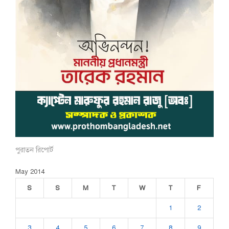
পুরাতন রিপোর্ট
May 2014
S
S
M
T
W
T
F
1
2
3
4
5
6
7
8
9