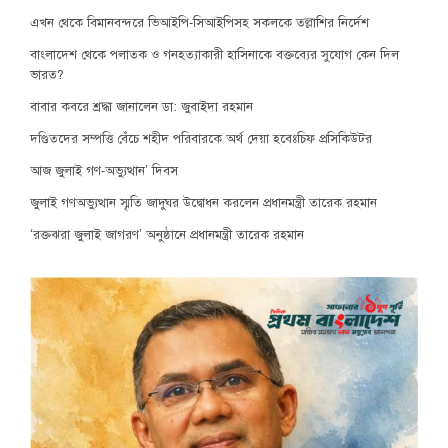
এখন থেকে বিমানবন্দরে ভিআইপি-সিআইপিসহ সকলকে তল্লাশির নির্দেশ
বাংলাদেশ থেকে পলাতক ও গনহত্যাকারী হাসিনাকে বক্তব্যের সুযোগ কেন দিল
ভারত?
বাবার কবরে শ্রদ্ধা জানালেন ডা: জুবাইদা রহমান
দণ্ডিতদের সম্পত্তি বেঁচে শহীদ পরিবারকে অর্থ দেয়া হবেঃচিফ প্রসিকিউটর
আজ জুলাই গণ-অভ্যুত্থান’ দিবস
জুলাই গণঅভ্যুত্থান স্মৃতি জাদুঘর উদ্বোধন করলেন প্রধানমন্ত্রী তারেক রহমান
‘রক্তঝরা জুলাই জাগরণ’ অনুষ্ঠানে প্রধানমন্ত্রী তারেক রহমান