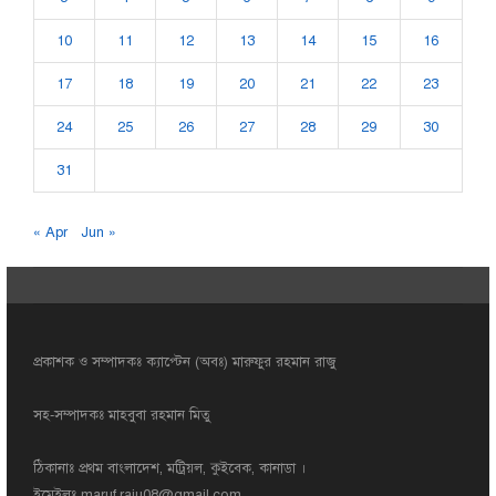
10
11
12
13
14
15
16
17
18
19
20
21
22
23
24
25
26
27
28
29
30
31
« Apr
Jun »
প্রকাশক ও সম্পাদকঃ ক্যাপ্টেন (অবঃ) মারুফুর রহমান রাজু
সহ-সম্পাদকঃ মাহবুবা রহমান মিতু
ঠিকানাঃ প্রথম বাংলাদেশ, মট্রিয়ল, কুইবেক, কানাডা ।
ইমেইলঃ
maruf.raju08@gmail.com